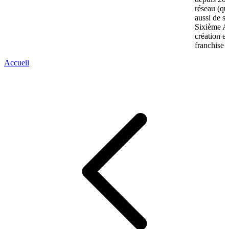
réseau (qu
aussi de s
Sixième A
création e
franchise 
Accueil