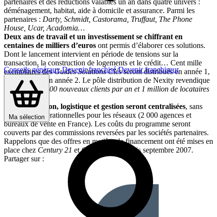
partenaires et des réductions valables un an dans quatre univers :
déménagement, habitat, aide à domicile et assurance. Parmi les
partenaires :
Darty, Schmidt, Castorama, Truffaut, The Phone
House, Ucar, Acadomia…
Deux ans de travail et un investissement se chiffrant en
centaines de milliers d’euros
ont permis d’élaborer ces solutions.
Dont le lancement intervient en période de tensions sur la
transaction, la construction de logements et le crédit… Cent mille
Conseils généraux
Devenir franchisé
Devenir franchiseur
exemplaires des
Guides Solutions Clés
seront distribués en année 1,
puis 200 000 en année 2. Le pôle distribution de Nexity revendique
“plus de 150 000 nouveaux clients par an et 1 million de locataires
gérés”.
Communication, logistique et gestion seront centralisées
, sans
contraintes opérationnelles pour les réseaux (2 000 agences et
Ma sélection
bureaux de vente en France). Les coûts du programme seront
couverts par des commissions reversées par les sociétés partenaires.
Rappelons que des offres en matière de financement ont été mises en
place chez
Century 21
et
Guy Hoquet
depuis septembre 2007.
Partager sur :