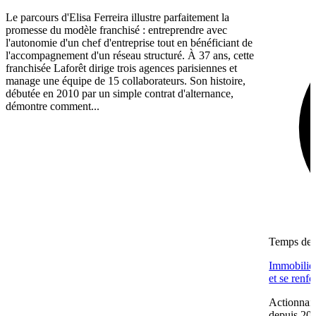
Le parcours d'Elisa Ferreira illustre parfaitement la
promesse du modèle franchisé : entreprendre avec
l'autonomie d'un chef d'entreprise tout en bénéficiant de
l'accompagnement d'un réseau structuré. À 37 ans, cette
franchisée Laforêt dirige trois agences parisiennes et
manage une équipe de 15 collaborateurs. Son histoire,
débutée en 2010 par un simple contrat d'alternance,
démontre comment...
Temps de l
Immobilier
et se renf
Actionnair
depuis 202