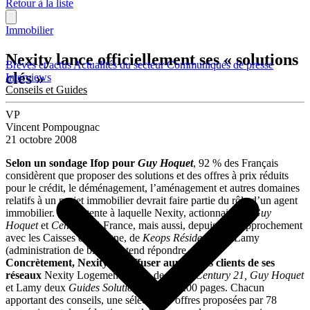
Retour à la liste
Immobilier
Nexity lance officiellement ses « solutions
Brèves et actus
Actualités du secteur
Communiqués de presse
clés »
Interviews
Conseils et Guides
VP
Vincent Pompougnac
21 octobre 2008
Selon un sondage Ifop pour
Guy Hoquet
, 92 % des Français
considèrent que proposer des solutions et des offres à prix réduits
pour le crédit, le déménagement, l’aménagement et autres domaines
relatifs à un projet immobilier devrait faire partie du rôle d’un agent
immobilier. Une attente à laquelle Nexity, actionnaire de
Guy
Hoquet
et
Century 21
France, mais aussi, depuis son rapprochement
avec les Caisses d’Épargne, de
Keops Résidentiel
et Lamy
(administration de biens) entend répondre.
Concrètement, Nexity va diffuser auprès des clients de ses
réseaux
Nexity Logement (vente de neuf),
Century 21, Guy Hoquet
et Lamy deux
Guides Solutions Clés
de 200 pages. Chacun
apportant des conseils, une sélection d’offres proposées par 78