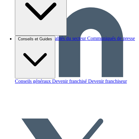
Brèves et actus
Actualités du secteur
Communiqués de presse
Conseils et Guides
Interviews
Conseils généraux
Devenir franchisé
Devenir franchiseur