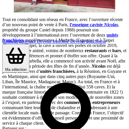
Tout en consolidant son réseau en France, avec l’ouverture récente
d’un nouveau point de vente à Paris,
l’enseigne caviste
Nicolas
,
propriété du groupe Castel depuis 1988) poursuit son
développement à l’international avec l’ouverture de deux
unités
franchisées
supplémentaires à Marbella (Espagne) et à Taipei
Conseils généraux
Devenir franchisé
Devenir franchiseur
(Taïwan). A Taipei, la cave a ouvert ses portes en octobre 2019,
dans un quartier animé, voisins de nombreux
restaurants
et
bars
, et
propose 300 références et promet d’étoffer son offre. Quant à la
boutique de Marbella, elle a commencé son activité avant Noël, afin
de profiter de la période des fêtes de fin d’année.
Nicolas
est déjà
Ma sélection
présent, au travers d’
unités franchisées,
à la Réunion, en Guyane et
en Martinique, ainsi que dans cinq autres pays (Royaume-Uni,
Liban, Île Maurice, Madagascar, Maroc). Au total, en France et à
l’international, la chaîne regroupe aujourd’hui 558 caves. Et la
marque française historique (elle fêtera son bicentenaire en 1822 !)
souhaite continuer à dupliquer son modèle dans de nouvelles zones
à l’export, en partenariat avec des
commerçants
–
entrepreneurs
connaissant bien leur zone de chalandise et en s’adressant à une
clientèle locale mais aussi de passage. Comme en France, l’objectif
est évidemment d’offrir un conseil personnalisé et une proximité de
service à chaque client.
Partager sur :