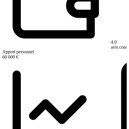
4,0
avis con
Apport personnel
60 000 €