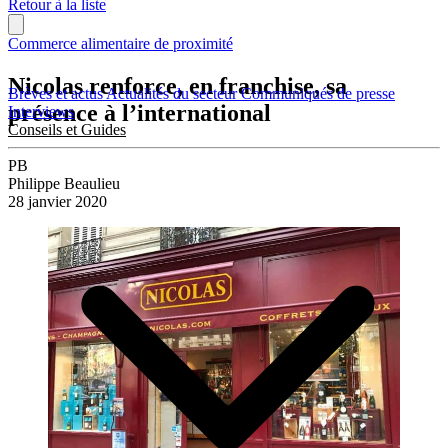
Retour à la liste
Commerce alimentaire de proximité
Nicolas renforce, en franchise, sa
Brèves et actus
Actualités du secteur
Communiqués de presse
présence à l’international
Interviews
Conseils et Guides
PB
Philippe Beaulieu
28 janvier 2020