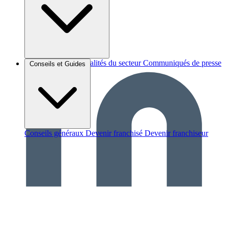
Brèves et actus
Actualités du secteur
Communiqués de presse
Conseils et Guides
Interviews
Conseils généraux
Devenir franchisé
Devenir franchiseur