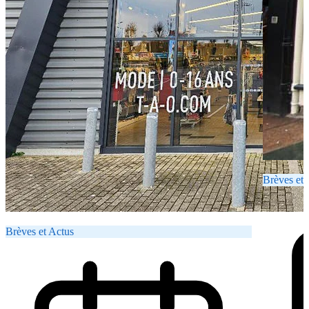
Brèves et 
Brèves et Actus