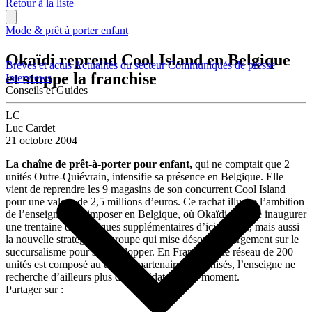
Retour à la liste
Mode & prêt à porter enfant
Okaïdi reprend Cool Island en Belgique
Brèves et actus
Actualités du secteur
Communiqués de presse
et stoppe la franchise
Interviews
Conseils et Guides
LC
Luc Cardet
21 octobre 2004
La chaîne de prêt-à-porter pour enfant,
qui ne comptait que 2
unités Outre-Quiévrain, intensifie sa présence en Belgique. Elle
vient de reprendre les 9 magasins de son concurrent Cool Island
pour une valeur de 2,5 millions d’euros. Ce rachat illustre l’ambition
de l’enseigne de s’imposer en Belgique, où Okaïdi compte inaugurer
une trentaine de boutiques supplémentaires d’ici à 3 ans, mais aussi
la nouvelle stratégie du groupe qui mise désormais largement sur le
succursalisme pour se développer. En France, où le réseau de 200
unités est composé au tiers de partenaires franchisés, l’enseigne ne
recherche d’ailleurs plus de candidat pour le moment.
Partager sur :