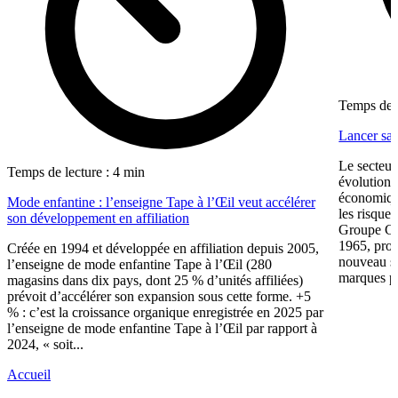
Temps de l
Lancer sa 
Le secteur
Temps de lecture : 4 min
évolution 
économiqu
Mode enfantine : l’enseigne Tape à l’Œil veut accélérer
les risque
son développement en affiliation
Groupe CW
1965, prop
Créée en 1994 et développée en affiliation depuis 2005,
nouveau su
l’enseigne de mode enfantine Tape à l’Œil (280
marques pr
magasins dans dix pays, dont 25 % d’unités affiliées)
prévoit d’accélérer son expansion sous cette forme. +5
% : c’est la croissance organique enregistrée en 2025 par
l’enseigne de mode enfantine Tape à l’Œil par rapport à
2024, « soit...
Accueil