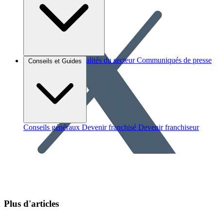
Brèves et actus
Actualités du secteur
Communiqués de presse
Conseils et Guides
Interviews
Conseils généraux
Devenir franchisé
Devenir franchiseur
Plus d'articles