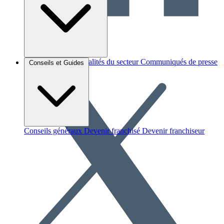
Brèves et actus
Actualités du secteur
Communiqués de presse
Conseils et Guides
Interviews
Conseils généraux
Devenir franchisé
Devenir franchiseur