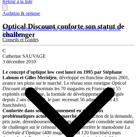
Retour à la liste
Audition & optique
Optical Discount conforte son statut de
Brèves et actus
Actualités du secteur
Communiqués de presse
challenger
Interviews
Conseils et Guides
C
Catherine SAUVAGE
3 décembre 2010
Le concept d’optique low cost lancé en 1995 par Stéphane
Laloum et Gilles Meridjen
, développé en franchise depuis 2001,
avance ses pions sur le marché. Le réseau sous enseigne
Optical
Discount
atteint désormais les 70 magasins en France dont 55
exploités en franchise, la formule de développement privilégiée
depuis 2 ans (fin 2008, le parc recensait 56 adresses dont 43
franchisées).
Confortée dans son positionnement eu égard aux
problématiques actuelles du marché
– contraction de la demande,
prix juste, déremboursement –
Optical Discount
consolide son statut
de challenger sur le créneau du prix bas, derrière le mastodonte
La
Générale d’Optique
(400 magasins dont 120 franchisés) mais