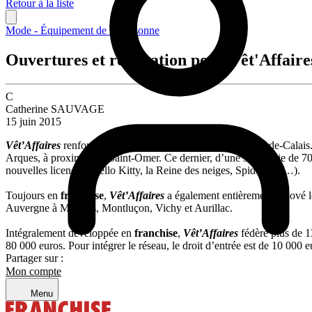
Retour à la liste
Mode - Équipement de la personne
Ouvertures et rénovation pour Vêt'Affaire
C
Catherine SAUVAGE
15 juin 2015
Vêt’Affaires
renforce son réseau de distribution dans le Pas-de-Calais
Arques, à proximité de Saint-Omer. Ce dernier, d’une superficie de 7
nouvelles licences (Hello Kitty, la Reine des neiges, Spiderman…).
Toujours en
franchise
,
Vêt’Affaires
a également entièrement rénové l
Auvergne à Moulins, Montluçon, Vichy et Aurillac.
Intégralement développée en
franchise
,
Vêt’Affaires
fédère plus de 
80 000 euros. Pour intégrer le réseau, le droit d’entrée est de 10 000 e
Partager sur :
Mon compte
Menu