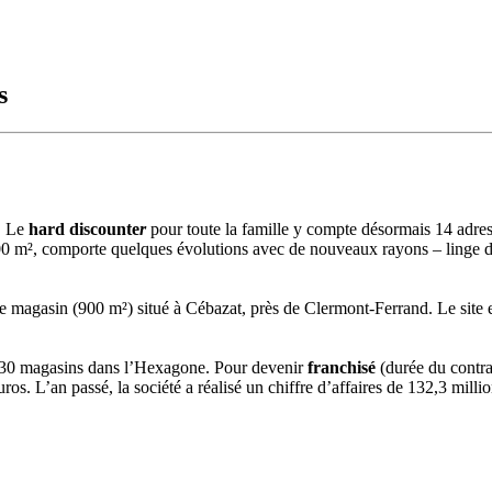
s
. Le
hard discounte
r
pour toute la famille y compte désormais 14 adre
00 m², comporte quelques évolutions avec de nouveaux rayons – linge de 
e magasin (900 m²) situé à Cébazat, près de Clermont-Ferrand. Le site e
130 magasins dans l’Hexagone. Pour devenir
franchisé
(durée du contra
uros. L’an passé, la société a réalisé un chiffre d’affaires de 132,3 mill