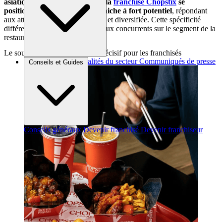
asiatique et certification halal, la
franchise Chopstix
se
positionne sur un segment de niche à fort potentiel
, répondant
aux attentes d’une clientèle large et diversifiée. Cette spécificité
différencie l’enseigne de nombreux concurrents sur le segment de la
restauration asiatique rapide.
Le soutien de QSRP : un atout décisif pour les franchisés
Brèves et actus
Actualités du secteur
Communiqués de presse
Conseils et Guides
Interviews
Conseils généraux
Devenir franchisé
Devenir franchiseur