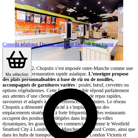
Conseils généraux
Devenir franchisé
Devenir franchiseur
Fondée en 2002, Chopstix s’est imposée outre-Manche comme une
référence de la restauration rapide asiatique.
L’enseigne propose
Ma sélection
des plats personnalisables à base de riz ou de nouilles,
accompagnés de garnitures variées
: poulet, bœuf, crevettes ou
options végétaliennes. Cette formule flexible répond parfaitement
aux attentes d’une clientèle urbaine en quête de repas rapides,
savoureux et adaptés à leurs préférences alimentaires. Le réseau
Chopstix a démontré sa capacité à s’implanter dans des
emplacements stratégiques à forte fréquentation. Ses restaurants
occupent des positions privilégiées dans les centres-villes
dynamiques, les grands centres commerciaux comme le Westfield
Stratford City à Londres ou le Manchester Trafford Centre, ainsi que
dans les hubs de transport tels que la gare de London Victoria et