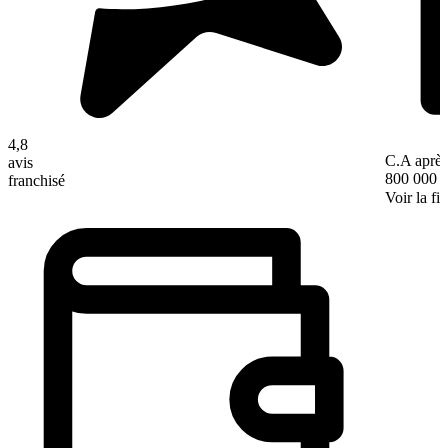
4,8
C.A après
avis
800 000 
franchisé
Voir la fi