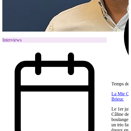
Interviews
Temps de l
La Mie Câl
Brieuc
Le 1er jui
Câline de 
boulangeri
un trio fa
époux entre