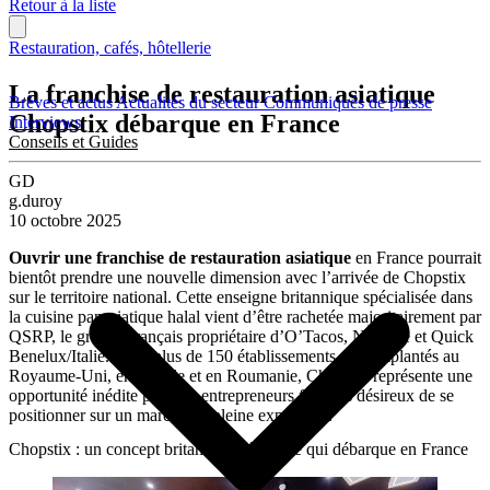
Retour à la liste
Restauration, cafés, hôtellerie
La franchise de restauration asiatique
Brèves et actus
Actualités du secteur
Communiqués de presse
Chopstix débarque en France
Interviews
Conseils et Guides
GD
g.duroy
10 octobre 2025
Ouvrir une franchise de restauration asiatique
en France pourrait
bientôt prendre une nouvelle dimension avec l’arrivée de Chopstix
sur le territoire national. Cette enseigne britannique spécialisée dans
la cuisine panasiatique halal vient d’être rachetée majoritairement par
QSRP, le groupe français propriétaire d’O’Tacos, Nordsee et Quick
Benelux/Italie. Avec plus de 150 établissements déjà implantés au
Royaume-Uni, en Irlande et en Roumanie, Chopstix représente une
opportunité inédite pour les entrepreneurs français désireux de se
positionner sur un marché en pleine expansion.
Chopstix : un concept britannique éprouvé qui débarque en France