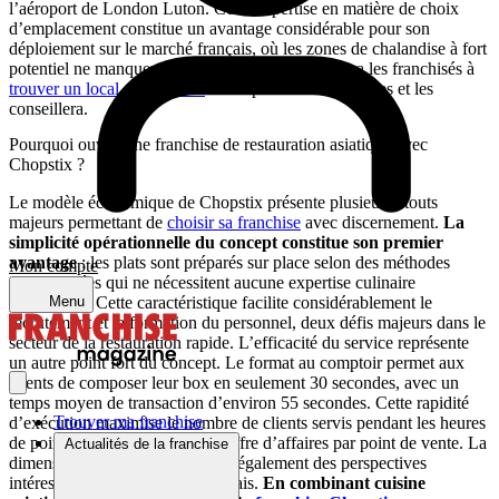
l’aéroport de London Luton. Cette expertise en matière de choix
d’emplacement constitue un avantage considérable pour son
déploiement sur le marché français, où les zones de chalandise à fort
potentiel ne manquent pas. Ainsi, l’enseigne aidera les franchisés à
trouver un local commercial
correspondant aux critères et les
conseillera.
Pourquoi ouvrir une franchise de restauration asiatique avec
Chopstix ?
Le modèle économique de Chopstix présente plusieurs atouts
majeurs permettant de
choisir sa franchise
avec discernement.
La
simplicité opérationnelle du concept constitue son premier
avantage
: les plats sont préparés sur place selon des méthodes
Mon compte
standardisées qui ne nécessitent aucune expertise culinaire
particulière. Cette caractéristique facilite considérablement le
Menu
recrutement et la formation du personnel, deux défis majeurs dans le
secteur de la restauration rapide. L’efficacité du service représente
un autre point fort du concept. Le format au comptoir permet aux
clients de composer leur box en seulement 30 secondes, avec un
temps moyen de transaction d’environ 55 secondes. Cette rapidité
Trouver ma franchise
d’exécution maximise le nombre de clients servis pendant les heures
de pointe, optimisant ainsi le chiffre d’affaires par point de vente. La
Actualités de la franchise
dimension halal de l’offre ouvre également des perspectives
intéressantes sur le marché français.
En combinant cuisine