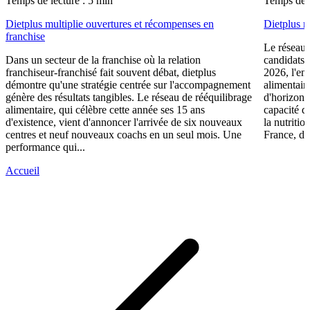
Temps de lecture : 5 min
Temps de l
Dietplus multiplie ouvertures et récompenses en
Dietplus 
franchise
Le réseau 
Dans un secteur de la franchise où la relation
candidats 
franchiseur-franchisé fait souvent débat, dietplus
2026, l'en
démontre qu'une stratégie centrée sur l'accompagnement
alimentair
génère des résultats tangibles. Le réseau de rééquilibrage
d'horizons 
alimentaire, qui célèbre cette année ses 15 ans
capacité d
d'existence, vient d'annoncer l'arrivée de six nouveaux
la nutriti
centres et neuf nouveaux coachs en un seul mois. Une
France, die
performance qui...
Accueil