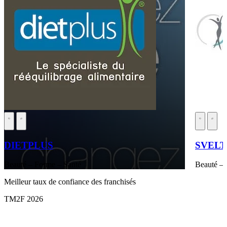
DIETPLUS
SVEL
Beauté – Forme – Santé
Beauté – 
Meilleur taux de confiance des franchisés
TM2F 2026