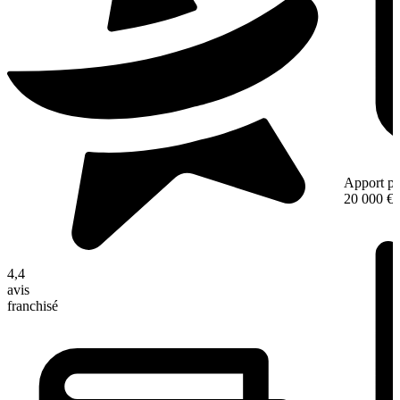
Apport pe
20 000 €
4,4
avis
franchisé