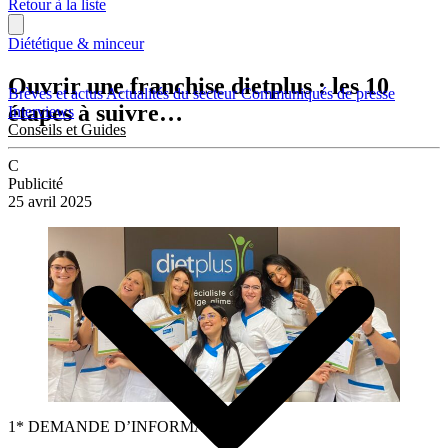
Retour à la liste
Diététique & minceur
Ouvrir une franchise dietplus : les 10
Brèves et actus
Actualités du secteur
Communiqués de presse
étapes à suivre…
Interviews
Conseils et Guides
C
Publicité
25 avril 2025
1* DEMANDE D’INFORMATIONS