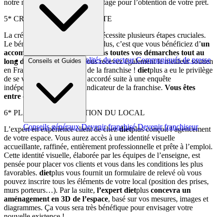
notre notoriété constitue un avantage pour l’obtention de votre prêt.
5* CREATION DE LA SOCIETE
La création de votre entreprise nécessite plusieurs étapes cruciales.
Le bénéfice de la franchise
diet
plus, c’est que vous bénéficiez d’
un
accompagnement constant dans toutes vos démarches tout au
Brèves et actus
Actualités du secteur
Communiqués de presse
Conseils et Guides
long de votre parcours
. Vous recevez également le meilleur soutien
Interviews
en France dans le domaine de la franchise !
diet
plus a eu le privilège
de se voir attribuer ce prix, accordé suite à une enquête
indépendante menée par l’Indicateur de la franchise.
Vous êtes
entre de bonnes mains !
6* PLAN D’IMPLANTATION DU LOCAL
Conseils généraux
Devenir franchisé
Devenir franchiseur
L’expert en expérience client de chez
diet
plus conçoit l’agencement
de votre espace. Vous aurez accès à une identité visuelle
accueillante, raffinée, entièrement professionnelle et prête à l’emploi.
Cette identité visuelle, élaborée par les équipes de l’enseigne, est
pensée pour placer vos clients et vous dans les conditions les plus
favorables.
diet
plus vous fournit un formulaire de relevé où vous
pouvez inscrire tous les éléments de votre local (position des prises,
murs porteurs…). Par la suite,
l’expert diet
plus
concevra un
aménagement en 3D de l’espace
, basé sur vos mesures, images et
diagrammes. Ça vous sera très bénéfique pour envisager votre
nouvelle existence !