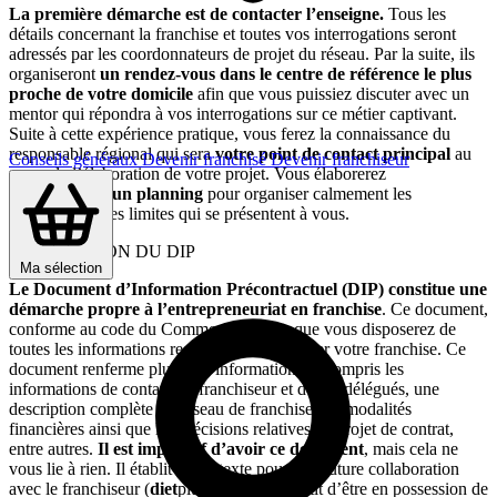
La première démarche est de contacter l’enseigne.
Tous les
détails concernant la franchise et toutes vos interrogations seront
adressés par les coordonnateurs de projet du réseau. Par la suite, ils
organiseront
un rendez-vous dans le centre de référence le plus
proche de votre domicile
afin que vous puissiez discuter avec un
mentor qui répondra à vos interrogations sur ce métier captivant.
Suite à cette expérience pratique, vous ferez la connaissance du
responsable régional qui sera
votre point de contact principal
au
Conseils généraux
Devenir franchisé
Devenir franchiseur
cours de l’élaboration de votre projet. Vous élaborerez
conjointement
un planning
pour organiser calmement les
prochaines dates limites qui se présentent à vous.
2* RECEPTION DU DIP
Ma sélection
Le Document d’Information Précontractuel (DIP) constitue une
démarche propre à l’entrepreneuriat en franchise
. Ce document,
conforme au code du Commerce, assure que vous disposerez de
toutes les informations requises pour démarrer votre franchise. Ce
document renferme plusieurs informations, y compris les
informations de contact du franchiseur et de ses délégués, une
description complète du réseau de franchise, les modalités
financières ainsi que les précisions relatives au projet de contrat,
entre autres.
Il est impératif d’avoir ce document
, mais cela ne
vous lie à rien. Il établit le contexte pour une future collaboration
avec le franchiseur (
diet
plus) et vous garantit d’être en possession de