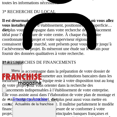
toutes les informations nécessaires.
3* RECHERCHE DU LOCAL
Il est désormais nécessaire de déterminer l’endroit où vous allez
vous installer
: zone d’établissement, positionnement, superficie…
diet
plus vous accompagne dans votre recherche de l’emplacement
idéal pour l’ouverture de votre centre. À chaque étape, votre
coordonnateur de projet et votre superviseur régional, qui
connaissent bien le marché, sont présents pour vous guider jusqu’à
l’achèvement du projet. Ils mèneront une étude sur le terrain pour
fournir des données qualitatives à votre recherche.
Mon compte
4* RECHERCHES DE FINANCEMENTS
Menu
diet
plus vous accompagne dans la préparation de votre dossier de
financement afin de le soumettre aux institutions bancaires dans les
meilleures conditions. L’équipe reste à votre disposition tout au long
de votre projet pour vous orienter dans la recherche des
financements indispensables à l’établissement de votre entreprise.
Elle vous assiste aussi dans l’élaboration de votre plan de montage et
Trouver ma franchise
de votre budget prévisionnel.
diet
plus peut aussi vous mettre en
contact avec un expert-comptable. Il maîtrise parfaitement le modèle
Actualités de la franchise
financier de
diet
plus et sera en mesure de se conformer à votre
projet.
diet
plus figure parmi les principales banques françaises et