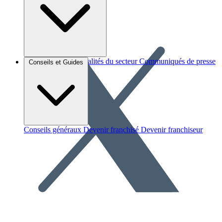
Brèves et actus
Actualités du secteur
Communiqués de presse
Conseils et Guides
Interviews
Conseils généraux
Devenir franchisé
Devenir franchiseur