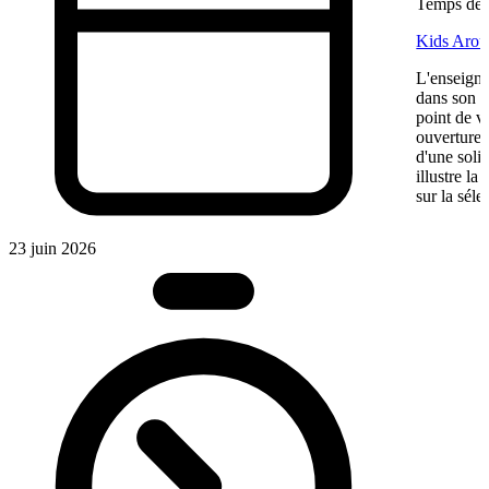
Temps de l
Kids Aroun
L'enseigne
dans son ma
point de v
ouverture,
d'une soli
illustre l
sur la séle
23 juin 2026