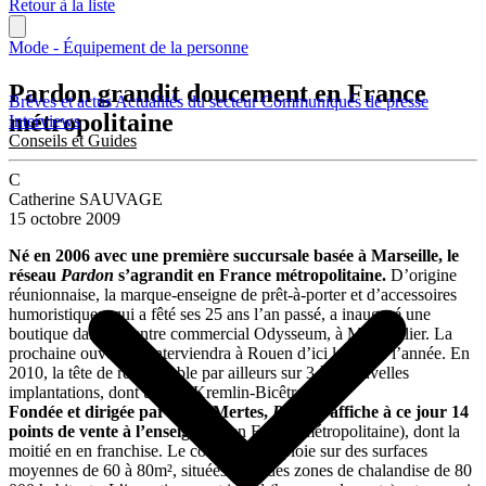
Retour à la liste
Mode - Équipement de la personne
Pardon grandit doucement en France
Brèves et actus
Actualités du secteur
Communiqués de presse
métropolitaine
Interviews
Conseils et Guides
C
Catherine SAUVAGE
15 octobre 2009
Né en 2006 avec une première succursale basée à Marseille, le
réseau
Pardon
s’agrandit en France métropolitaine.
D’origine
réunionnaise, la marque-enseigne de prêt-à-porter et d’accessoires
humoristiques, qui a fêté ses 25 ans l’an passé, a inauguré une
boutique dans le centre commercial Odysseum, à Montpellier. La
prochaine ouverture interviendra à Rouen d’ici la fin de l’année. En
2010, la tête de réseau table par ailleurs sur 3 à 4 nouvelles
implantations, dont une au Kremlin-Bicêtre (94).
Fondée et dirigée par Peter Mertes,
Pardon
affiche à ce jour 14
points de vente à l’enseigne
(5 en France métropolitaine), dont la
moitié en en franchise. Le concept se déploie sur des surfaces
moyennes de 60 à 80m², situées dans des zones de chalandise de 80