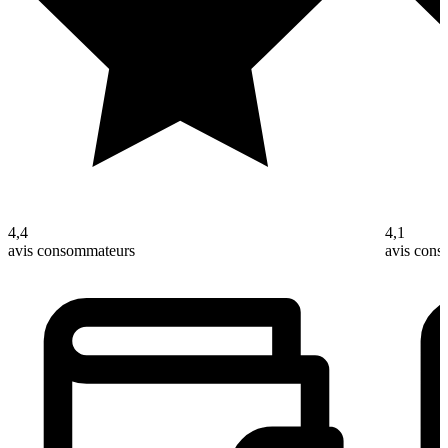
4,4
4,1
avis consommateurs
avis con