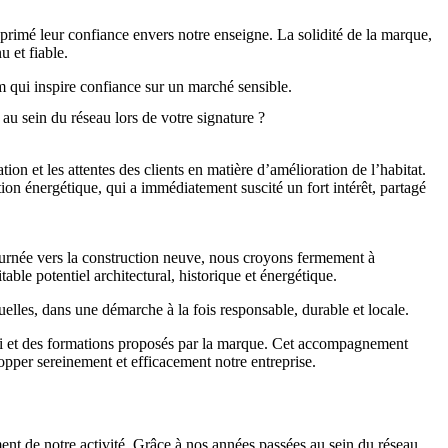
primé leur confiance envers notre enseigne. La solidité de la marque,
 et fiable.
om qui inspire confiance sur un marché sensible.
 sein du réseau lors de votre signature ?
n et les attentes des clients en matière d’amélioration de l’habitat.
n énergétique, qui a immédiatement suscité un fort intérêt, partagé
ournée vers la construction neuve, nous croyons fermement à
able potentiel architectural, historique et énergétique.
uelles, dans une démarche à la fois responsable, durable et locale.
suivi et des formations proposés par la marque. Cet accompagnement
lopper sereinement et efficacement notre entreprise.
nt de notre activité. Grâce à nos années passées au sein du réseau