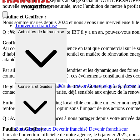
C’est au fil de plusieurs séjours au siège social de GUNDERSHOFFEN que
nouvelle aventure entrepreneuriale, avec l’ambition de mettre à profit
Pauline et Geoffrey :
Nous somme mariés depuis 2024 et nous avons une merveilleuse fille d
Trouver ma franchise
Actualités de la franchise
Q : Vous avez ouvert votre agence IBT il y a un an, pouvez-vous nous 
Geoffrey :
Au cours de mes années d’expérience en tant que commercial sur le se
d’habitations présentes et leur potentiel en matière de rénovation éner
adaptées et efficaces.
Par ailleurs, je maîtrise bien le calendrier et les dynamiques des foire
connue et reconnue sur le marché, ces événements constituent des occas
Brèves et actus
Actualités du secteur
Communiqués de presse
I
De plus, notre local bénéficie d’une forte visibilité, ce qui représente 
Conseils et Guides
contact avec une clientèle variée, déjà sensible aux enjeux de la rénov
Enfin, la force d’un marketing local ciblé constitue un levier non négli
renforçons notre ancrage et optimisons l’impact de nos actions comme
Q : Avez-vous des expériences à nous partager depuis votre arrivée d
Pauline et Geoffrey :
Conseils généraux
Devenir franchisé
Devenir franchiseur
Lors de l’ouverture officielle de notre agence, le 6 janvier 2025, nou