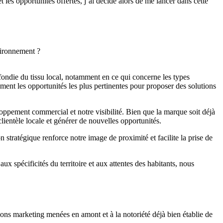
es opportunités offertes, j’ai décidé alors de me lancer dans cette
vironnement ?
ondie du tissu local, notamment en ce qui concerne les types
ement les opportunités les plus pertinentes pour proposer des solutions
veloppement commercial et notre visibilité. Bien que la marque soit déjà
lientèle locale et générer de nouvelles opportunités.
on stratégique renforce notre image de proximité et facilite la prise de
ux spécificités du territoire et aux attentes des habitants, nous
ions marketing menées en amont et à la notoriété déjà bien établie de