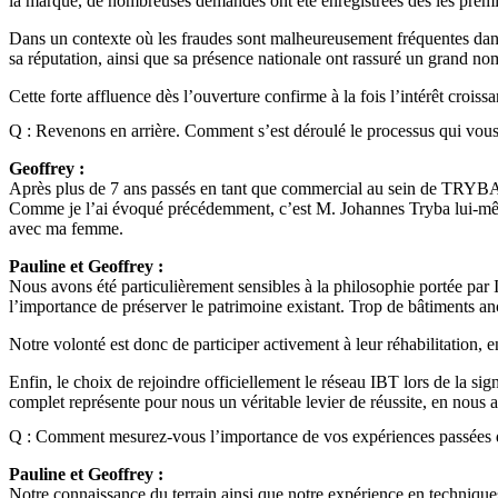
la marque, de nombreuses demandes ont été enregistrées dès les premi
Dans un contexte où les fraudes sont malheureusement fréquentes dans 
sa réputation, ainsi que sa présence nationale ont rassuré un grand no
Cette forte affluence dès l’ouverture confirme à la fois l’intérêt croi
Q : Revenons en arrière. Comment s’est déroulé le processus qui vou
Geoffrey :
Après plus de 7 ans passés en tant que commercial au sein de TRYBA, j’
Comme je l’ai évoqué précédemment, c’est M. Johannes Tryba lui-même 
avec ma femme.
Pauline et Geoffrey :
Nous avons été particulièrement sensibles à la philosophie portée pa
l’importance de préserver le patrimoine existant. Trop de bâtiments anci
Notre volonté est donc de participer activement à leur réhabilitation, 
Enfin, le choix de rejoindre officiellement le réseau IBT lors de la s
complet représente pour nous un véritable levier de réussite, en nous a
Q : Comment mesurez-vous l’importance de vos expériences passées d
Pauline et Geoffrey :
Notre connaissance du terrain ainsi que notre expérience en technique