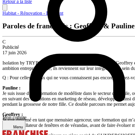
Retour à la liste
Habitat - Rénovation - Bâtiment
Paroles de franchisés : Geoffrey & Pauli
C
Publicité
17 juin 2026
Isolation by TRYBA vous invite à découvrir le parcours de Geoffre
ambition entrepreneuriale, ils reviennent sur leur intégration au sein du
Q : Pour celles et ceux qui ne vous connaissent pas encore, pouvez-vo
Pauline :
Je suis issue d’une formation de modéliste dans le secteur du textile, o
en suivant des formations en marketing de réseau, développant ainsi
pendant la grossesse de notre fille. Ce double parcours me permet aujou
Geoffrey :
Mon compte
Je suis diplômé en tant que menuisier agenceur, une formation qui m’a
tant qu’installateur de fenêtres et de vérandas, avant de faire évoluer
Menu