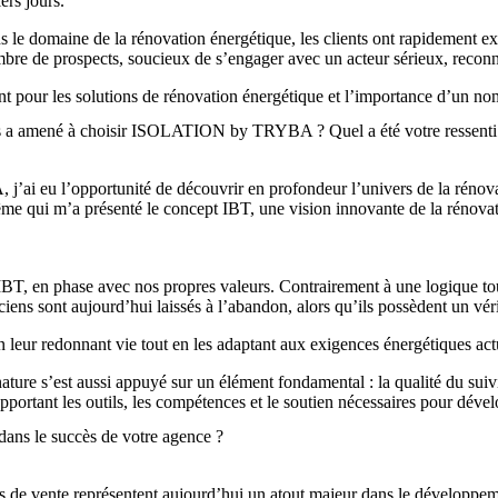
ers jours.
le domaine de la rénovation énergétique, les clients ont rapidement ex
mbre de prospects, soucieux de s’engager avec un acteur sérieux, reconnu
ssant pour les solutions de rénovation énergétique et l’importance d’un n
s a amené à choisir ISOLATION by TRYBA ? Quel a été votre ressenti au
ai eu l’opportunité de découvrir en profondeur l’univers de la rénovatio
qui m’a présenté le concept IBT, une vision innovante de la rénovatio
r IBT, en phase avec nos propres valeurs. Contrairement à une logique t
ens sont aujourd’hui laissés à l’abandon, alors qu’ils possèdent un vérit
en leur redonnant vie tout en les adaptant aux exigences énergétiques act
ignature s’est aussi appuyé sur un élément fondamental : la qualité du 
pportant les outils, les compétences et le soutien nécessaires pour déve
ans le succès de votre agence ?
s de vente représentent aujourd’hui un atout majeur dans le développeme