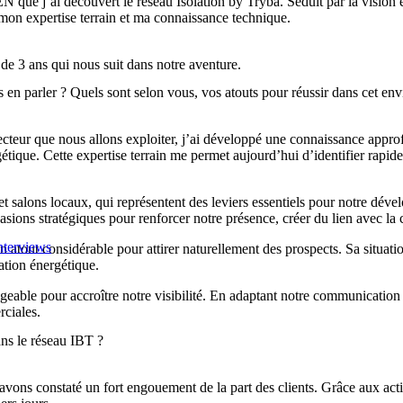
 j’ai découvert le réseau Isolation by Tryba. Séduit par la vision et l
 mon expertise terrain et ma connaissance technique.
e 3 ans qui nous suit dans notre aventure.
en parler ? Quels sont selon vous, vos atouts pour réussir dans cet en
cteur que nous allons exploiter, j’ai développé une connaissance approf
gétique. Cette expertise terrain me permet aujourd’hui d’identifier rapid
s et salons locaux, qui représentent des leviers essentiels pour notre dé
ions stratégiques pour renforcer notre présence, créer du lien avec la c
nterviews
un atout considérable pour attirer naturellement des prospects. Sa situati
ation énergétique.
geable pour accroître notre visibilité. En adaptant notre communication a
rciales.
ans le réseau IBT ?
s avons constaté un fort engouement de la part des clients. Grâce aux act