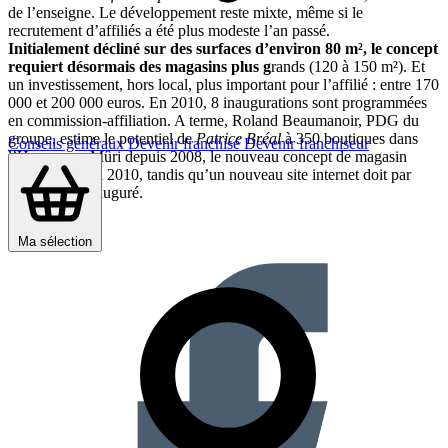
de l’enseigne. Le développement reste mixte, même si le
recrutement d’affiliés a été plus modeste l’an passé.
Initialement décliné sur des surfaces d’environ 80 m², le concept
requiert désormais des magasins plus g
rands (120 à 150 m²). Et
un investissement, hors local, plus important pour l’affilié : entre 170
000 et 200 000 euros. En 2010, 8 inaugurations sont programmées
en commission-affiliation. A terme, Roland Beaumanoir, PDG du
groupe, estime le potentiel de
Patrice Bréal
à 350 boutiques dans
Conseils généraux
Devenir franchisé
Devenir franchiseur
l’Hexagone. Mûri depuis 2008, le nouveau concept de magasin
verra le jour en 2010, tandis qu’un nouveau site internet doit par
ailleurs être inauguré.
Partager sur :
Ma sélection