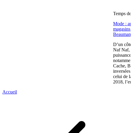
Temps de l
Mode : apr
magasins (
Beaumano
D’un côté,
Naf Naf, c
puissance 
notamment
Cache, Bré
inversées 
celui de l
2018, l’en
Accueil