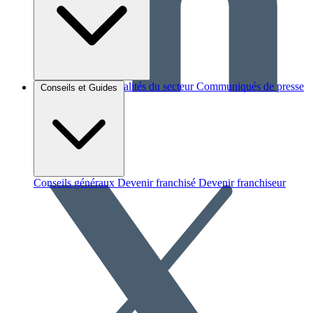
Brèves et actus
Actualités du secteur
Communiqués de presse
Conseils et Guides
Interviews
Conseils généraux
Devenir franchisé
Devenir franchiseur