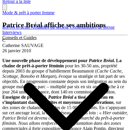
Retour à la liste
Mode & prêt à porter femme
Patrice Bréal affiche ses ambitions
Brèves et actus
Actualités du secteur
Communiqués de presse
Interviews
Conseils et Guides
C
Catherine SAUVAGE
26 janvier 2010
Une nouvelle phase de développement pour
Patrice Bréal
. La
chaîne de prêt-à-porter féminin
pour les 30-50 ans, propriété
depuis 2003 du groupe d’habillement Beaumanoir (
Cache Cache,
Scottage, Bonobo
et
Morgan
), évoque sa stratégie et fait part de ses
objectifs. En progression constante depuis son intégration au sein du
groupe malouin, le parc – multiplié par six en six ans – affiche à ce
jour 264 unités en France, dont 140 en commission-affiliation.
Enseigne de proximité,
Patrice Bréal
a tissé son réseau en
s’implantant dans les petites et moyennes agglomérations
, sur
des zones de chalandise de plus de 15 000 habitants. En s’appuyant
sur cet ancrage local, la tête de réseau voit plus loin :
« Hier outsider,
Patrice Bréal est devenu challenger sur le marché du prêt-à-porter
féminin. Nous allons renforcer notre implantation dans des zones
commerciales à forte exposition
« , annonce Alain Pontin, directeur