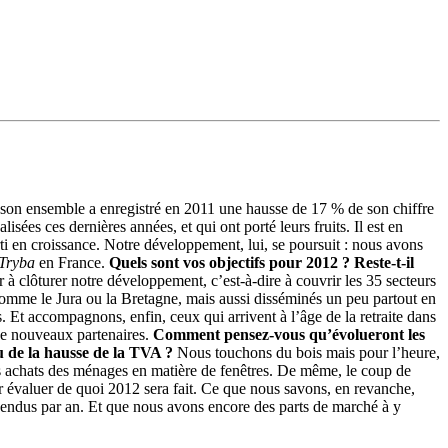
on ensemble a enregistré en 2011 une hausse de 17 % de son chiffre
ées ces dernières années, et qui ont porté leurs fruits. Il est en
orti en croissance. Notre développement, lui, se poursuit : nous avons
Tryba
en France.
Quels sont vos objectifs pour 2012 ? Reste-t-il
 à clôturer notre développement, c’est-à-dire à couvrir les 35 secteurs
comme le Jura ou la Bretagne, mais aussi disséminés un peu partout en
. Et accompagnons, enfin, ceux qui arrivent à l’âge de la retraite dans
 de nouveaux partenaires.
Comment pensez-vous qu’évolueront les
u de la hausse de la TVA ?
Nous touchons du bois mais pour l’heure,
les achats des ménages en matière de fenêtres. De même, le coup de
our évaluer de quoi 2012 sera fait. Ce que nous savons, en revanche,
 vendus par an. Et que nous avons encore des parts de marché à y