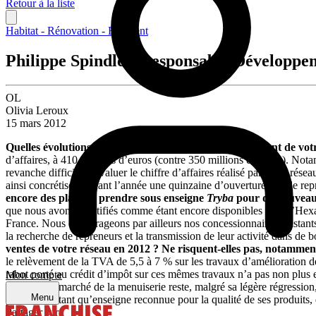
Retour à la liste
Habitat - Rénovation - Bâtiment
Philippe Spindler, Responsable Développe
OL
Olivia Leroux
15 mars 2012
Quelles évolutions ont connu l’activité et le développement de vo
d’affaires, à 410 millions d’euros (contre 350 millions en 2010). Notam
revanche difficile d’évaluer le chiffre d’affaires réalisé par notre rés
ainsi concrétisé pendant l’année une quinzaine d’ouvertures ou de rep
encore des places à prendre sous enseigne
Tryba
pour de nouveaux
que nous avons identifiés comme étant encore disponibles dans l’Hexag
France. Nous encourageons par ailleurs nos concessionnaires existants 
la recherche de repreneurs et la transmission de leur activité dans de
ventes de votre réseau en 2012 ? Ne risquent-elles pas, notammen
le relèvement de la TVA de 5,5 à 7 % sur les travaux d’amélioration de
rabot porté au crédit d’impôt sur ces mêmes travaux n’a pas non plus eu
Mon compte
c’est que le marché de la menuiserie reste, malgré sa légère régressi
Menu
prendre, en tant qu’enseigne reconnue pour la qualité de ses produits, d
Partager sur :