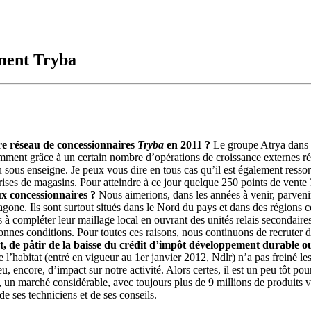
ment Tryba
tre réseau de concessionnaires
Tryba
en 2011 ?
Le groupe Atrya dans s
ment grâce à un certain nombre d’opérations de croissance externes réalis
eau sous enseigne. Je peux vous dire en tous cas qu’il est également ress
rises de magasins. Pour atteindre à ce jour quelque 250 points de vente
 concessionnaires ?
Nous aimerions, dans les années à venir, parvenir
one. Ils sont surtout situés dans le Nord du pays et dans des régions 
à compléter leur maillage local en ouvrant des unités relais secondaires
 bonnes conditions. Pour toutes ces raisons, nous continuons de recruter
t, de pâtir de la baisse du crédit d’impôt développement durable o
 l’habitat (entré en vigueur au 1er janvier 2012, Ndlr) n’a pas freiné 
, encore, d’impact sur notre activité. Alors certes, il est un peu tôt p
on, un marché considérable, avec toujours plus de 9 millions de produits
e ses techniciens et de ses conseils.