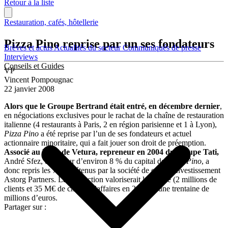
Retour à la liste
Restauration, cafés, hôtellerie
Pizza Pino reprise par un ses fondateurs
Brèves et actus
Actualités du secteur
Communiqués de presse
Interviews
Conseils et Guides
VP
Vincent Pompougnac
22 janvier 2008
Alors que le Groupe Bertrand était entré, en décembre dernier
,
en négociations exclusives pour le rachat de la chaîne de restauration
italienne (4 restaurants à Paris, 2 en région parisienne et 1 à Lyon),
Pizza Pino
a été reprise par l’un de ses fondateurs et actuel
actionnaire minoritaire, qui a fait jouer son droit de préemption.
Associé au PDG de Vetura, repreneur en 2004 du groupe Tati,
André Sfez, détenteur d’environ 8 % du capital de
Pizza Pino
, a
donc repris les 78 % détenus par la société de capital investissement
Astorg Partners. La transaction valoriserait la chaîne (2 millions de
clients et 35 M€ de chiffre d’affaires en 2007) à une trentaine de
millions d’euros.
Partager sur :