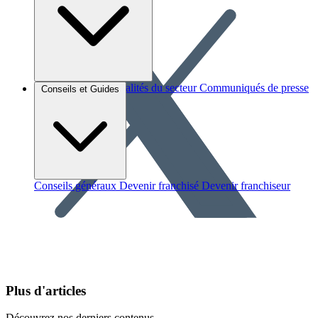
Brèves et actus
Actualités du secteur
Communiqués de presse
Conseils et Guides
Interviews
Conseils généraux
Devenir franchisé
Devenir franchiseur
Plus d'articles
Découvrez nos derniers contenus