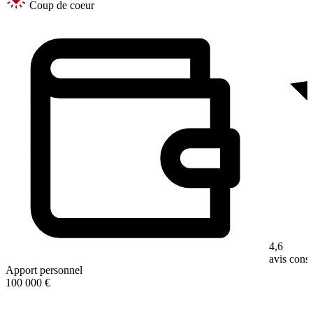
Coup de coeur
4,6
avis con
Apport personnel
100 000 €