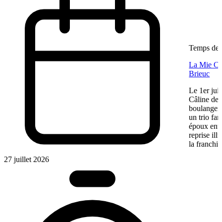
Temps de l
La Mie Câl
Brieuc
Le 1er jui
Câline de 
boulangeri
un trio fa
époux entre
reprise ill
la franchis
27 juillet 2026