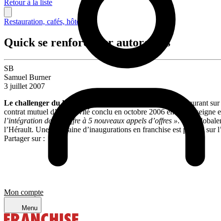
Retour à la liste
Restauration, cafés, hôtellerie
Quick se renforce sur autoroutes
SB
Samuel Burner
3 juillet 2007
Le challenger du hamburger
vient d’ouvrir son 6ème restaurant sur 
contrat mutuel d’exclusivité conclu en octobre 2006 entre l’enseigne et
l’intégration de son offre à 5 nouveaux appels d’offres »
. Plus globale
l’Hérault. Une quinzaine d’inaugurations en franchise est prévue sur 
Partager sur :
Mon compte
Menu