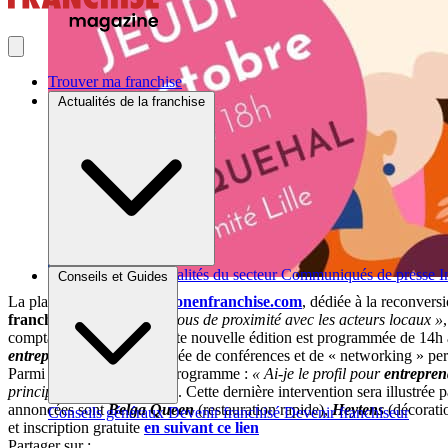
Trouver ma franchise
Actualités de la franchise
Brèves et actus
Actualités du secteur
Communiqués de presse
I
Conseils et Guides
La plateforme
Reconversionenfranchise.com
, dédiée à la reconvers
franchise
». Ce
« rendez-vous de proximité avec les acteurs locaux »
comptable
In Extenso,
cette nouvelle édition est programmée de 14
entreprendre
»
, cette journée de conférences et de « networking » per
Parmi les thématiques au programme :
« Ai-je le profil pour
entrepren
principes de la
franchise
»
. Cette dernière intervention sera illustrée
annoncées sont
Belga Queen
(restauration rapide),
Heytens
(décoratio
Conseils généraux
Devenir franchisé
Devenir franchiseur
et inscription gratuite
en suivant ce lien
Partager sur :