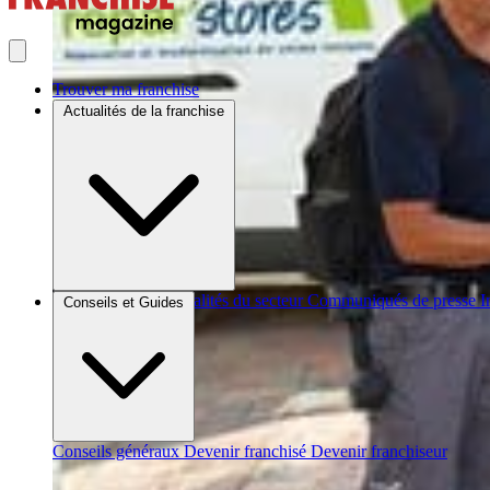
Trouver ma franchise
Actualités de la franchise
Brèves et actus
Actualités du secteur
Communiqués de presse
I
Conseils et Guides
Conseils généraux
Devenir franchisé
Devenir franchiseur