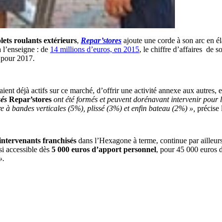
lets roulants extérieurs
,
Repar’stores
ajoute une corde à son arc en él
à l’enseigne : de
14 millions d’euros, en 2015
, le chiffre d’affaires de 
s pour 2017.
aient déjà actifs sur ce marché, d’offrir une activité annexe aux autres, e
sés
Repar’stores
ont été formés et peuvent dorénavant intervenir pour l
re à bandes verticales (5%), plissé (3%) et enfin bateau (2%) »,
précise l
intervenants franchisés
dans l’Hexagone à terme, continue par ailleurs 
nsi accessible dès
5 000 euros d’apport personnel
, pour 45 000 euros d’
».