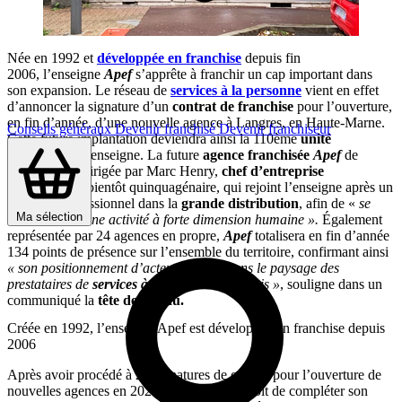
Née en 1992 et
développée en franchise
depuis fin
2006, l’enseigne
Apef
s’apprête à franchir un cap important dans
son expansion. Le réseau de
services à la personne
vient en effet
d’annoncer la signature d’un
contrat de franchise
pour l’ouverture,
en fin d’année, d’une nouvelle agence à Langres, en Haute-Marne.
Conseils généraux
Devenir franchisé
Devenir franchiseur
Cette future implantation deviendra ainsi la 110ème
unité
franchisée
à l’enseigne. La future
agence franchisée
Apef
de
Langres sera dirigée par Marc Henry,
chef d’entreprise
indépendant
bientôt quinquagénaire, qui rejoint l’enseigne après un
parcours professionnel dans la
grande distribution
, afin de «
se
Ma sélection
réaliser dans une activité à forte dimension humaine ».
Également
représentée par 24 agences en propre,
Apef
totalisera en fin d’année
134 points de présence sur l’ensemble du territoire, confirmant ainsi
« son positionnement d’acteur majeur dans le paysage des
prestataires de
services à la personne
français »
, souligne dans un
communiqué la
tête de réseau.
Créée en 1992, l’enseigne Apef est développée en franchise depuis
2006
Après avoir procédé à 25 signatures de contrat pour l’ouverture de
nouvelles agences en 2021,
l’enseigne
prévoit de compléter son