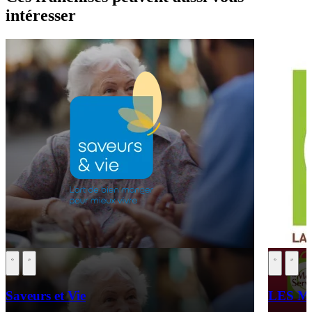
intéresser
Saveurs et Vie
LES M