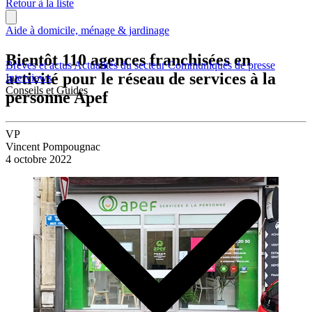
Retour à la liste
Aide à domicile, ménage & jardinage
Bientôt 110 agences franchisées en
Brèves et actus
Actualités du secteur
Communiqués de presse
activité pour le réseau de services à la
Interviews
Conseils et Guides
personne Apef
VP
Vincent Pompougnac
4 octobre 2022