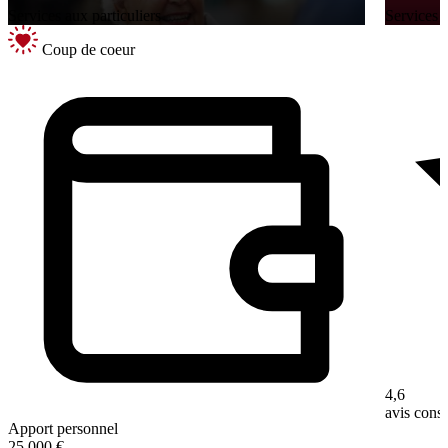
Services aux particuliers
Services a
Coup de coeur
4,6
avis con
Apport personnel
25 000 €