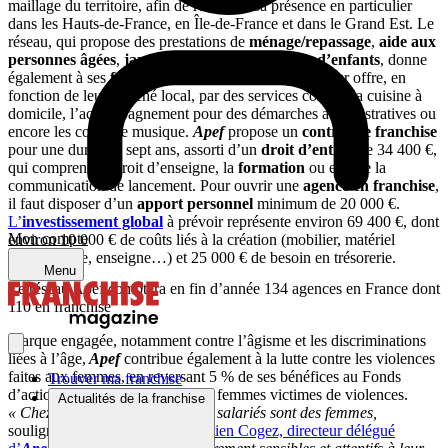
maillage du territoire, afin de renforcer sa présence en particulier
dans les Hauts-de-France, en Île-de-France et dans le Grand Est. Le
réseau, qui propose des prestations de
ménage/repassage
,
aide aux
personnes âgées
,
jardinage/bricolage
et
garde d’enfants
, donne
également à ses
franchisés
la liberté de compléter leur offre, en
fonction de leur marché local, par des services comme la cuisine à
domicile, l’accompagnement pour des démarches administratives ou
encore les cours de musique.
Apef
propose un
contrat de franchise
pour une durée de sept ans, assorti d’un
droit d’entrée
de 34 400 €,
qui comprend le droit d’enseigne, la
formation
ou encore la
communication de lancement. Pour ouvrir une
agence en franchise
,
il faut disposer d’un
apport personnel
minimum de 20 000 €.
L’
investissement global
à prévoir représente environ 69 400 €, dont
Mon compte
environ 10 000 € de coûts liés à la création (mobilier, matériel
informatique, enseigne…) et 25 000 € de besoin en trésorerie.
Menu
Le réseau Apef comptera en fin d’année 134 agences en France dont
110 en franchise
Marque engagée, notamment contre l’âgisme et les discriminations
liées à l’âge,
Apef
contribue également à la lutte contre les violences
faites aux femmes, en reversant 5 % de ses bénéfices au Fonds
Trouver ma franchise
d’action Oui Care au service des femmes victimes de violences.
Actualités de la franchise
« Chez
Apef
, 90 % de nos 3 200 salariés sont des femmes,
soulignait en mars dernier
Sébastien Cogez, directeur délégué