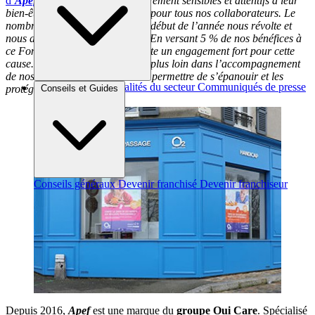
d’
Apef
. Nous sommes particulièrement sensibles et attentifs à leur
bien-être et à leur santé, comme pour tous nos collaborateurs. Le
nombre de féminicides depuis le début de l’année nous révolte et
nous avons tous un rôle à jouer. En versant 5 % de nos bénéfices à
ce Fonds d’action,
Apef
manifeste un engagement fort pour cette
cause. Cela nous permet d’aller plus loin dans l’accompagnement
de nos collaborateurs, pour leur permettre de s’épanouir et les
Brèves et actus
Actualités du secteur
Communiqués de presse
Conseils et Guides
protéger. »
Interviews
Conseils généraux
Devenir franchisé
Devenir franchiseur
Depuis 2016,
Apef
est une marque du
groupe Oui Care
. Spécialisé