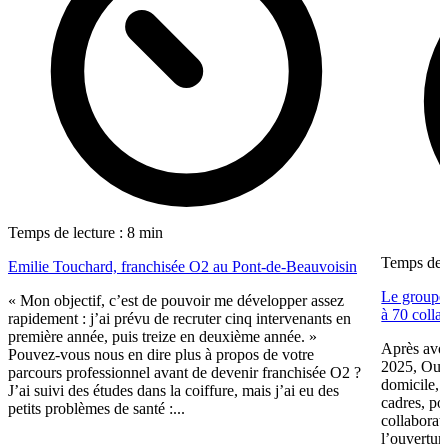
Temps de lecture : 8 min
Temps de l
Emilie Touchard, franchisée O2 au Pont-de-Beauvoisin
Le groupe 
« Mon objectif, c’est de pouvoir me développer assez
à 70 colla
rapidement : j’ai prévu de recruter cinq intervenants en
première année, puis treize en deuxième année. »
Après avoir
Pouvez-vous nous en dire plus à propos de votre
2025, Oui 
parcours professionnel avant de devenir franchisée O2 ?
domicile, 
J’ai suivi des études dans la coiffure, mais j’ai eu des
cadres, po
petits problèmes de santé :...
collaborat
l’ouvertur