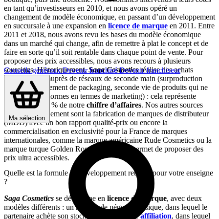
en tant qu’investisseurs en 2010, et nous avons opéré un
changement de modèle économique, en passant d’un développement
en succursale à une expansion en
licence de marque
en 2011. Entre
2011 et 2018, nous avons revu les bases du modèle économique
dans un marché qui change, afin de remettre à plat le concept et de
faire en sorte qu’il soit rentable dans chaque point de vente. Pour
proposer des prix accessibles, nous avons recours à plusieurs
sourcings. Historiquement,
Saga Cosmetics
réalise des achats
Conseils généraux
Devenir franchisé
Devenir franchiseur
d’opportunité auprès de réseaux de seconde main (surproduction
d’usine, changement de packaging, seconde vie de produits qui ne
sont plus aux normes en termes de marketing) : cela représente
aujourd’hui 20 % de notre
chiffre d’affaires
. Nos autres sources
d’approvisionnement sont la fabrication de marques de distributeur
Ma sélection
(MDD) avec un bon rapport qualité-prix ou encore la
commercialisation en exclusivité pour la France de marques
internationales, comme la marque américaine Rude Cosmetics ou la
marque turque Golden Rose, ce qui nous permet de proposer des
prix ultra accessibles.
Quelle est la formule de développement retenue pour votre enseigne
?
Saga Cosmetics
se développe en
licence de marque
, avec deux
modèles différents : un modèle de négoce classique, dans lequel le
partenaire achète son stock, et un système d’
affiliation
, dans lequel