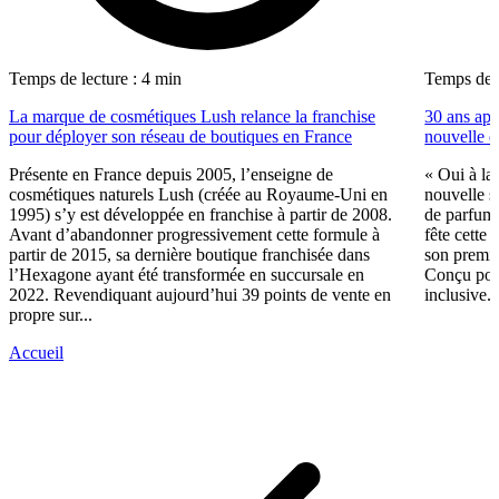
Temps de lecture : 4 min
Temps de l
La marque de cosmétiques Lush relance la franchise
30 ans apr
pour déployer son réseau de boutiques en France
nouvelle d
Présente en France depuis 2005, l’enseigne de
« Oui à la 
cosmétiques naturels Lush (créée au Royaume-Uni en
nouvelle s
1995) s’y est développée en franchise à partir de 2008.
de parfume
Avant d’abandonner progressivement cette formule à
fête cette
partir de 2015, sa dernière boutique franchisée dans
son premie
l’Hexagone ayant été transformée en succursale en
Conçu pour
2022. Revendiquant aujourd’hui 39 points de vente en
inclusive..
propre sur...
Accueil