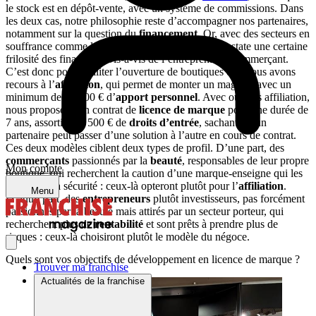
le stock est en dépôt-vente, avec un système de commissions. Dans
les deux cas, notre philosophie reste d’accompagner nos partenaires,
notamment sur la question du
financement
. Or, avec des secteurs en
souffrance comme le textile et la chaussure, on constate une certaine
frilosité des financeurs vis-à-vis de l’entreprenariat commerçant.
C’est donc pour faciliter l’ouverture de boutiques que nous avons
recours à l’
affiliation
, qui permet de monter un magasin avec un
minimum de 30 000 € d’
apport personnel
. Avec ou sans affiliation,
nous proposons un contrat de
licence de marque
pour une durée de
7 ans, assorti de 9 500 € de
droits d’entrée
, sachant qu’un
partenaire peut passer d’une solution à l’autre en cours de contrat.
Ces deux modèles ciblent deux types de profil. D’une part, des
commerçants
passionnés par la
beauté
, responsables de leur propre
Mon compte
boutique, qui recherchent la caution d’une marque-enseigne qui les
rassure, et la sécurité : ceux-là opteront plutôt pour l’
affiliation
.
Menu
D’autre part, des
entrepreneurs
plutôt investisseurs, pas forcément
passionnés par la beauté mais attirés par un secteur porteur, qui
recherchent plus de
rentabilité
et sont prêts à prendre plus de
risques : ceux-là choisiront plutôt le modèle du négoce.
Quels sont vos objectifs de développement en licence de marque ?
Trouver ma franchise
Actualités de la franchise