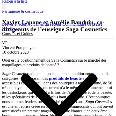
Retour à la liste
Parfumerie & cosmétique
Xavier Lanoue et Aurélie Bauduin, co-
Brèves et actus
Actualités du secteur
Communiqués de presse
dirigeants de l’enseigne Saga Cosmetics
Interviews
Conseils et Guides
VP
Vincent Pompougnac
10 octobre 2023
Quel est le positionnement de Saga Cosmetics sur le marché des
maquillages et produits de beauté ?
Saga Cosmetics
adopte un positionnement multimarques et multi-
catégories, en proposant des
produits de beauté
à des prix
accessibles et du conseil, dans des boutiques à taille humaine, de 50
m² en moyenne. Aucun concurrent n’a le même positionnement : ni
les déstockeurs qui vendent à la fois de l’alimentaire et de la beauté,
ni les spécialistes de la beauté plus haut de gamme. C’est pourquoi
nous sommes leaders sur ce marché depuis 25 ans.
Saga Cosmetics
est une entreprise créée en 1999 par des commerçants qui ont ouvert
avec succès un premier magasin à côté de Nantes, une deuxième
boutique, puis une troisième. Nous sommes intervenus à leurs côtés