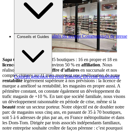
Brèves et actus
Actualités du secteur
Communiqués de presse
Conseils et Guides
Interviews
Saga Cosmetics
regroupe 35 boutiques : 16 en propre et 18 en
licence de marque
, dont environ 50 % en
affiliation
. Nous
réalisons 55 % de notre
chiffre d’affaires
en succursale et nos
comptes clôturés au 31 mars montrent une amélioration de notre
Conseils généraux
Devenir franchisé
Devenir franchiseur
rentabilité
légèrement supérieure à nos prévisions : la licence de
marque a amélioré sa rentabilité, les magasins en propre aussi. A
périmètre constant, on constate également un développement du
trafic magasin de +10 %. En tant que société familiale, nous visons
un développement raisonnable en période de crise, même si la
beauté
reste un secteur porteur. Notre objectif est de doubler notre
parc de magasins sous cinq ans, en passant de 35 à 70 boutiques,
soit 5 à 6 adresses de plus par an, en France métropolitaine et dans
les Dom-Tom. Dirigée par trois associés indépendants familiaux,
notre entreprise souhaite croître de façon pérenne : c’est pourquoi