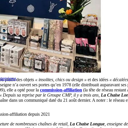
nterviews
(ou plutôt des objets
« insolites, chics ou design »
et des idées
« décalées
seigne n’a ouvert ses portes qu’en 1978 (elle distribuait auparavant ses
9), elle a opté pour la
commission-affiliation
(la tête de réseau restant
« Depuis sa reprise par le Groupe CMP, il y a trois ans,
La Chaise Lo
aîne dans un communiqué daté du 21 août dernier. A noter : le réseau e
ion-affiliation depuis 2021
eture de nombreuses chaînes de retail,
La Chaise Longue
, enseigne d