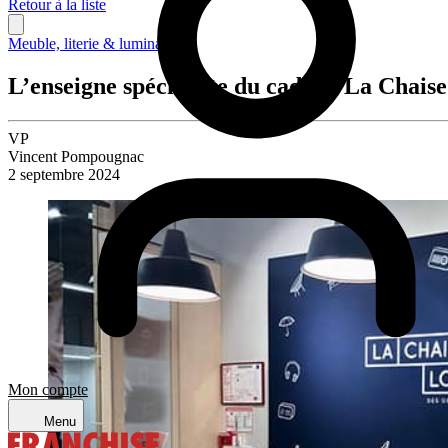
Retour à la liste
Meuble, literie & luminaire
L’enseigne spécialiste du cadeau La Chais
VP
Vincent Pompougnac
2 septembre 2024
Mon compte
Menu