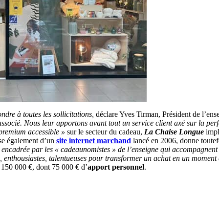
ndre à toutes les
sollicitations
,
déclare Yves Tirman, Président de l’ens
ocié. Nous leur apportons avant tout un service client axé sur la perfo
premium accessible »
sur le secteur du cadeau,
La Chaise Longue
impl
pose également d’un
site internet m
archand
lancé en 2006, donne toutefo
 encadrée par les « cadeaunomistes » de l’enseigne qui accompagnent l
, enthousiastes, talentueuses pour transformer un achat en un moment d
t 150 000 €, dont 75 000 € d’
apport personnel
.