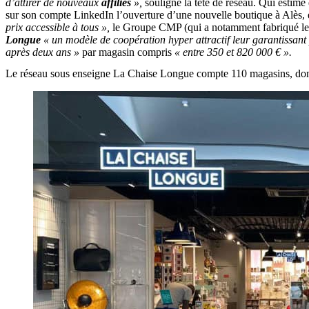
d’attirer de nouveaux
affiliés
»,
souligne la tête de réseau. Qui estim
sur son compte LinkedIn l’ouverture d’une nouvelle boutique à Alès, 
prix accessible à tous »,
le Groupe CMP (qui a notamment fabriqué les 
Longue
« un modèle de coopération hyper attractif leur garantissan
après deux ans »
par magasin compris
« entre 350 et 820 000 € ».
Le réseau sous enseigne La Chaise Longue compte 110 magasins, dont 