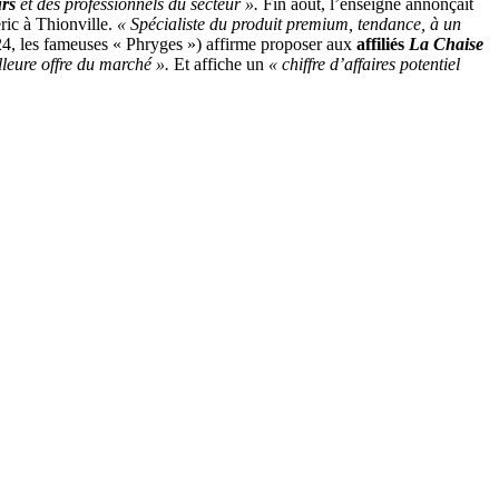
rs
et des professionnels du secteur ».
Fin août, l’enseigne annonçait
ric à Thionville.
« Spécialiste du produit premium,
tendance, à un
4, les fameuses « Phryges ») affirme proposer aux
affiliés
La Chaise
lleure offre du marché ».
Et affiche un
« chiffre d’affaires potentiel