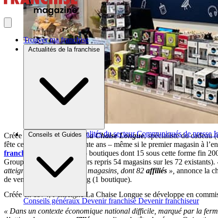
Trouver ma franchise
Actualités de la franchise
Brèves et actus
Actualités du secteur
Communiqués de presse
I
Conseils et Guides
Créée en 1974, la marque
La Chaise Longue
, spécialiste du cadeau 
fête cette année ses cinquante ans – même si le premier magasin à l’en
franchise
(elle comptait 25 boutiques dont 15 sous cette forme fin 200
Groupe CMP (qui avait alors repris 54 magasins sur les 72 existants).
atteignant aujourd’hui 110 magasins, dont 82
affiliés
»,
annonce la ch
de vente) et au Luxembourg (1 boutique).
Créée en 1974, l’enseigne La Chaise Longue se développe en commiss
Conseils généraux
Devenir franchisé
Devenir franchiseur
« Dans un contexte économique national difficile, marqué par la ferm