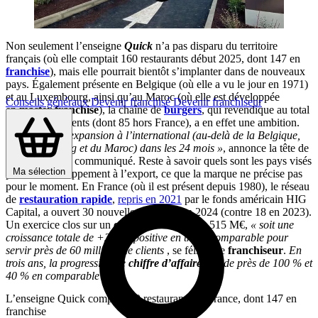
Non seulement l’enseigne
Quick
n’a pas disparu du territoire
français (où elle comptait 160 restaurants début 2025, dont 147 en
franchise
), mais elle pourrait bientôt s’implanter dans de nouveaux
pays. Également présente en Belgique (où elle a vu le jour en 1971)
et au Luxembourg, ainsi qu’au Maroc (où elle est développée
Conseils généraux
Devenir franchisé
Devenir franchiseur
en
master franchise
), la chaîne de
burgers
, qui revendique au total
245 établissements (dont 85 hors France), a en effet une ambition.
Celle
« d’une expansion à l’international (au-delà de la Belgique,
du Luxembourg et du Maroc) dans les 24 mois »
, annonce la tête de
réseau dans un communiqué. Reste à savoir quels sont les pays visés
Ma sélection
pour ce développement à l’export, ce que la marque ne précise pas
pour le moment. En France (où il est présent depuis 1980), le réseau
de
restauration rapide
,
repris en 2021
par le fonds américain HIG
Capital, a ouvert 30 nouvelles adresses en 2024 (contre 18 en 2023).
Un exercice clos sur un
chiffre d’affaires
de 515 M€,
« soit une
croissance totale de +25 %, positive en trafic comparable pour
servir près de 60 millions de clients
, se félicite le
franchiseur
.
En
trois ans, la progression de
chiffre d’affaires
est de près de 100 % et
40 % en comparable ».
L’enseigne Quick compte 160 restaurants en France, dont 147 en
franchise