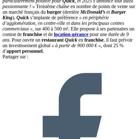
particulièrement positive pour
Quick
, et 2025 s’annonce tout aussi
passionnante ! »
Troisième chaîne en nombre de points de vente sur
un marché français du
burger
(derrière
McDonald’s
et
Burger
King
),
Quick
s’implante de préférence
« en périphérie
d’agglomération, en centre-ville et dans les principaux centres
commerciaux »,
sur 400 à 500 m². Elle propose à ses partenaires un
contrat de
franchise
et de
location-gérance
pour une durée
de 9
ans.
Pour ouvrir un
restaurant
Quick
en
franchise
, il faut prévoir
un investissement global
« à partir de 900 000 € »,
dont 25 %
d’
apport personnel
.
Partager sur :