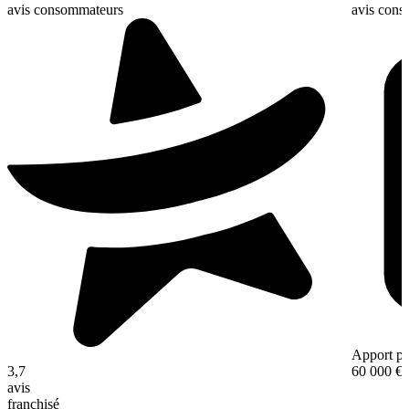
avis consommateurs
avis con
Apport pe
3,7
60 000 €
avis
franchisé