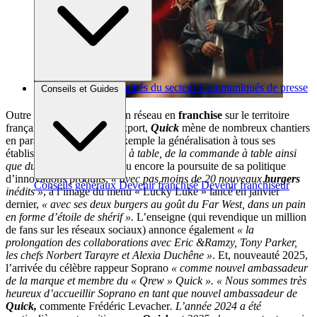
Brèves et actus
Actualités du secteur
Communiqués de presse
Conseils et Guides
Interviews
Outre le déploiement de son réseau en
franchise
sur le territoire
français et ses projets à l’export,
Quick
mène de nombreux chantiers
en parallèle. Comme par exemple la généralisation à tous ses
établissements
« du service à table, de la commande à table ainsi
que du
click & collect
».
Ou encore la poursuite de sa politique
d’innovations produits,
« avec pas moins de 20 nouveaux
burgers
Conseils généraux
Devenir franchisé
Devenir franchiseur
inédits »
, à l’image du menu « Lucky Luke » lancé en janvier
dernier,
« avec ses deux burgers au goût du Far West, dans un pain
en forme d’étoile de shérif ».
L’enseigne (qui revendique un million
de fans sur les réseaux sociaux) annonce également
« la
prolongation des collaborations avec Eric &Ramzy, Tony Parker,
les chefs Norbert Tarayre et Alexia Duchêne »
. Et, nouveauté 2025,
l’arrivée du célèbre rappeur Soprano
« comme nouvel ambassadeur
de la marque et membre du « Qrew » Quick ». « Nous sommes très
heureux d’accueillir Soprano en tant que nouvel ambassadeur de
Quick,
commente Frédéric Levacher
. L’année 2024 a été