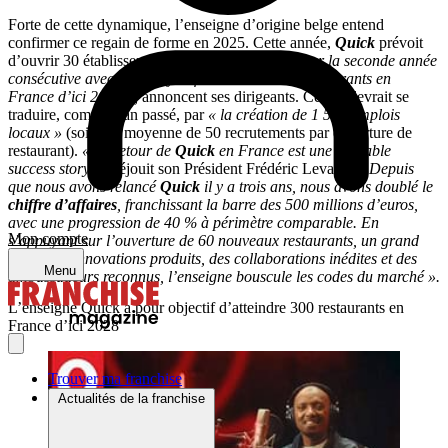
Forte de cette dynamique, l’enseigne d’origine belge entend
confirmer ce regain de forme en 2025. Cette année,
Quick
prévoit
d’ouvrir 30 établissements supplémentaires
« pour la seconde année
consécutive avec pour objectif d’atteindre 300 restaurants en
France d’ici 2028 »,
annoncent ses dirigeants. Ce qui devrait se
traduire, comme l’an passé, par
« la création de 1 500 emplois
locaux »
(soit une moyenne de 50 recrutements par ouverture de
restaurant).
« Le retour de
Quick
en France est une véritable
success story,
se réjouit son Président Frédéric Levacher
. Depuis
que nous avons relancé
Quick
il y a trois ans, nous avons doublé le
chiffre d’affaires
, franchissant la barre des 500 millions d’euros,
avec une progression de 40 % à périmètre comparable. En
Mon compte
s’appuyant sur l’ouverture de 60 nouveaux restaurants, un grand
nombre d’innovations produits, des collaborations inédites et des
Menu
ambassadeurs reconnus, l’enseigne bouscule les codes du marché ».
L’enseigne Quick a pour objectif d’atteindre 300 restaurants en
France d’ici 2028
Trouver ma franchise
Actualités de la franchise