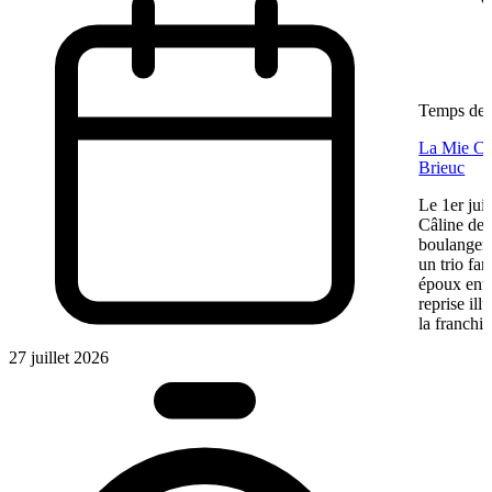
Temps de l
La Mie Câl
Brieuc
Le 1er jui
Câline de 
boulangeri
un trio fa
époux entre
reprise ill
la franchis
27 juillet 2026