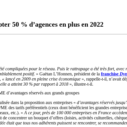
pter 50 % d’agences en plus en 2022
t été compliquées pour le réseau. Puis le rattrapage a été très fort, av
emblablement positif.
» Gaëtan L’Honnen, président de la
franchise
Dyn
,
« lancé en 2009 en pleine crise économique
», rappelle-t-il, n’avait 
 elle a atteint 30 % par rapport à 2018
», illustre-t-il.
PME d’avantages réservés aux grands groupes
alisée dans la proposition aux entreprises «
d’avantages réservés jusqu’
des tarifs préférentiels (ceux dont bénéficient les grandes entreprises)
eaux, etc.). «
A ce jour, près de 100 000 entreprises en France accèdent 
de concentrer un bouquet d’offres (loisirs, activités culturelles, chèque
dée était que tous nos adhérents puissent se rencontrer, se recommander e