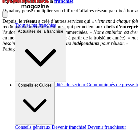
explique le président de la
franchise
.
Dynabuy pense multiplier son chiffre d’affaires réseau par dix à hori
Depuis, le
réseau
a créé d’autres services qui
« viennent à chaque fois
Trouver ma franchise
recommandation entre membres, qui permettent aux
chefs d’entrepri
Actualités de la franchise
l’automne 2020, 105 agences commerciales. «
Notre ambition est d’e
en moyenne un CA de 250 000 € à partir de la troisième année), «
nou
besoin des meilleurs
entrepreneurs indépendants
pour réussir.
»
Partager sur :
Brèves et actus
Actualités du secteur
Communiqués de presse
I
Conseils et Guides
Conseils généraux
Devenir franchisé
Devenir franchiseur