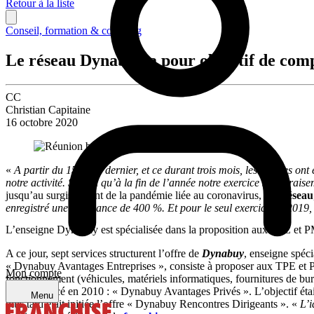
Retour à la liste
Conseil, formation & coaching
Le réseau Dynabuy a pour objectif de com
CC
Christian Capitaine
16 octobre 2020
«
A partir du 15 mars dernier, et ce durant trois mois, les affaires on
notre activité. Si bien qu’à la fin de l’année notre exercice sera vrais
jusqu’au surgissement de la pandémie liée au coronavirus, son
réseau
enregistré une croissance de 400 %. Et pour le seul exercice de 2019,
L’enseigne Dynabuy est spécialisée dans la proposition aux TPE et 
A ce jour, sept services structurent l’offre de
Dynabuy
, enseigne spéci
« Dynabuy Avantages Entreprises », consiste à proposer aux TPE et PME 
Mon compte
fonctionnement (véhicules, matériels informatiques, fournitures de bur
service, lancé en 2010 : « Dynabuy Avantages Privés ». L’objectif était 
Menu
plus tard était initiée l’offre « Dynabuy Rencontres Dirigeants ». «
L’i