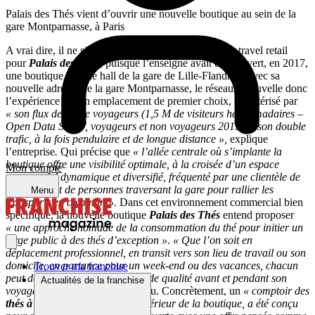
Palais des Thés vient d’ouvrir une nouvelle boutique au sein de la
gare Montparnasse, à Paris
A vrai dire, il ne s’agit pas de la première adresse en travel retail
pour
Palais des Thés
, puisque l’enseigne avait déjà ouvert, en 2017,
une boutique dans le hall de la gare de Lille-Flandres. Avec sa
nouvelle adresse de la gare Montparnasse, le réseau renouvelle donc
l’expérience sur un emplacement de premier choix, caractérisé par
« son flux dense de voyageurs (1,5 M de visiteurs hebdomadaires –
Open Data SNCF, voyageurs et non voyageurs 2019) et son double
trafic, à la fois pendulaire et de longue distance »,
explique
l’entreprise
.
Qui précise que
« l’allée centrale où s’implante la
boutique offre une visibilité optimale, à la croisée d’un espace
Mon compte
commercial dynamique et diversifié, fréquenté par une clientèle de
voyageurs et de personnes traversant la gare pour rallier les
Menu
transports en commun ».
Dans cet environnement commercial bien
spécifique, la nouvelle boutique
Palais des Thés
entend proposer
« une approche nomade de la consommation du thé pour initier un
large public à des thés d’exception »
.
« Que l’on soit en
déplacement professionnel, en transit vers son lieu de travail ou son
domicile, en partance pour un week-end ou des vacances, chacun
Trouver ma franchise
peut désormais savourer un
thé
de qualité avant et pendant son
Actualités de la franchise
voyage »
, affirme la tête de réseau. Concrètement, un
« comptoir des
thés à emporter
, visible dès l’extérieur de la boutique, a été conçu