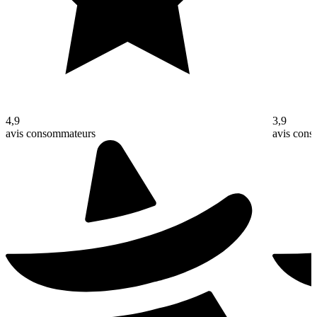
4,9
3,9
avis consommateurs
avis con