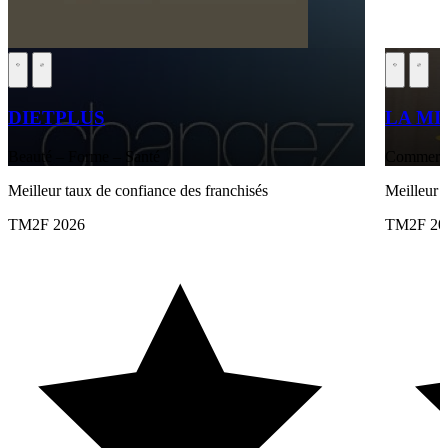
DIETPLUS
LA MI
Beauté – Forme – Santé
Commerce 
Meilleur taux de confiance des franchisés
Meilleur
TM2F 2026
TM2F 20