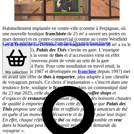
Habituellement implantée en centre-ville (comme à Perpignan, où
une nouvelle boutique
franchisée
de 25 m² a ouvert ses portes en
mars dernier) et en centre-commercial (comme au centre Westfield
Conseils généraux
Devenir franchisé
Devenir franchiseur
Les 4 Temps de La Défense, où un magasin d’environ 50 m² a vu le
jour début 2025),
Palais des Thés
s’invite en gare. L’enseigne
spécialisée dans la vente de
thés
et d’accessoires vient en effet
d’inaugurer un nouveau point de vente au sein de la gare
Montparnasse, à Paris. Pour cette installation en travel retail, la
chaîne (créée en 1987 et développée en
franchise
depuis 1997) met
Ma sélection
en avant une offre de
thés à emporter
, plus adaptée à une clientèle
de voyageurs pressés. Ce choix d’implantation
« s’inscrit dans une
tendance forte,
souligne le
franchiseur
dans un communiqué daté
du 23 mai 2025,
celle du développement des
coffee shops
et
d’espaces de
restauration
premium proposant des boissons chaudes
de qualité à emporter. C’est dans cette dynamique que
Palais des
Thés
propose une offre inédite et raffinée pour les amateurs de thé
en quête d’un moment de découverte et de plaisir pour leur trajet.
En effet, chaque référence de
thé
ou infusion disponible en
vrac
dans la boutique peut être préparée minute à la demande du
voyageur ».