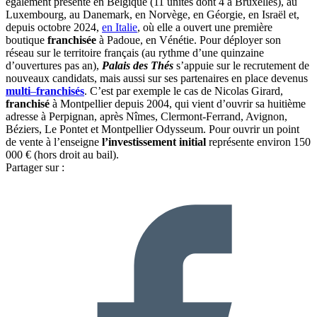
également présente en Belgique (11 unités dont 4 à Bruxelles), au
Luxembourg, au Danemark, en Norvège, en Géorgie, en Israël et,
depuis octobre 2024,
en Italie
, où elle a ouvert une première
boutique
franchisée
à Padoue, en Vénétie. Pour déployer son
réseau sur le territoire français (au rythme d’une quinzaine
d’ouvertures pas an),
Palais des Thés
s’appuie sur le recrutement de
nouveaux candidats, mais aussi sur ses partenaires en place devenus
multi
–
franchisés
. C’est par exemple le cas de Nicolas Girard,
franchisé
à Montpellier depuis 2004, qui vient d’ouvrir sa huitième
adresse à Perpignan, après Nîmes, Clermont-Ferrand, Avignon,
Béziers, Le Pontet et Montpellier Odysseum. Pour ouvrir un point
de vente à l’enseigne
l’investissement initial
représente environ 150
000 € (hors droit au bail).
Partager sur :