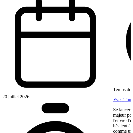
Temps de l
20 juillet 2026
Yves Thur
Se lancer 
majeur pou
l'envie d'
hésitent à 
comme une 