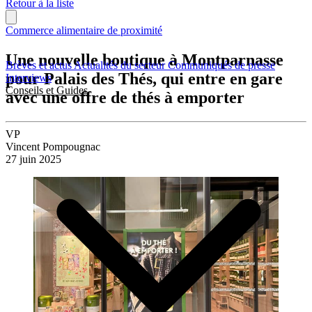
Retour à la liste
Commerce alimentaire de proximité
Une nouvelle boutique à Montparnasse
Brèves et actus
Actualités du secteur
Communiqués de presse
pour Palais des Thés, qui entre en gare
Interviews
Conseils et Guides
avec une offre de thés à emporter
VP
Vincent Pompougnac
27 juin 2025