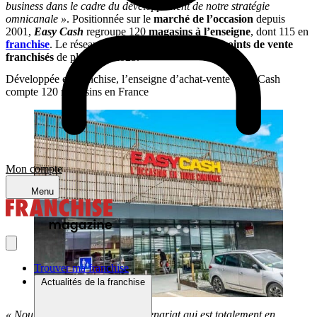
business dans le cadre du développement de notre stratégie
omnicanale »
. Positionnée sur le
marché de l’occasion
depuis
2001,
Easy Cash
regroupe 120
magasins à l’enseigne
, dont 115 en
franchise
. Le réseau a pour objectif d’ouvrir 50
points de vente
franchisés
de plus d’ici 2025.
Développée en franchise, l’enseigne d’achat-vente Easy Cash
compte 120 magasins en France
Mon compte
Menu
Trouver ma franchise
Actualités de la franchise
« Nous sommes ravis de ce partenariat qui est totalement en