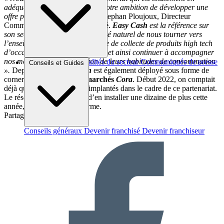
adéquation avec notre ADN et notre ambition de développer une
offre plus responsable,
déclare Stephan Ploujoux, Directeur
Commercial de
Showroomprivé
.
Easy Cash
est la référence sur
son secteur, il nous a donc semblé naturel de nous tourner vers
l’enseigne pour lancer un service de collecte de produits high tech
d’occasion sur
Showroomprivé
, et ainsi continuer à accompagner
nos membres dans l’évolution de leurs habitudes de consommation
Brèves et actus
Actualités du secteur
Communiqués de presse
Conseils et Guides
».
Depuis 2020,
Easy Cash
est également déployé sous forme de
Interviews
corners au sein des
hypermarchés
Cora
. Début 2022, on comptait
déjà quatre espaces dédiés implantés dans le cadre de ce partenariat.
Le réseau a pour ambition d’en installer une dizaine de plus cette
année, et une trentaine à terme.
Partager sur :
Conseils généraux
Devenir franchisé
Devenir franchiseur