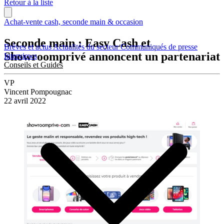
Retour à la liste
Achat-vente cash, seconde main & occasion
Seconde main : Easy Cash et
Brèves et actus
Actualités du secteur
Communiqués de presse
Showroomprivé annoncent un partenariat
Interviews
Conseils et Guides
VP
Vincent Pompougnac
22 avril 2022