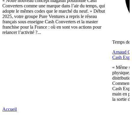
« Notre nouveau concept magasin positionne Cash
Converters comme une marque dans l’air du temps, qui
adopte le mêmes codes que le marché du neuf. » Début
2025, votre groupe Pure Ventures a repris le réseau
français sous enseigne Cash Converters et la master
franchise pour la France : où en sont vos actions pour
relancer l’activité ?...
Temps de l
Arnaud Gué
Cash Expr
« Même si 
physique, 
distributi
Comment p
Cash Expre
main en pl
la sortie d
Accueil