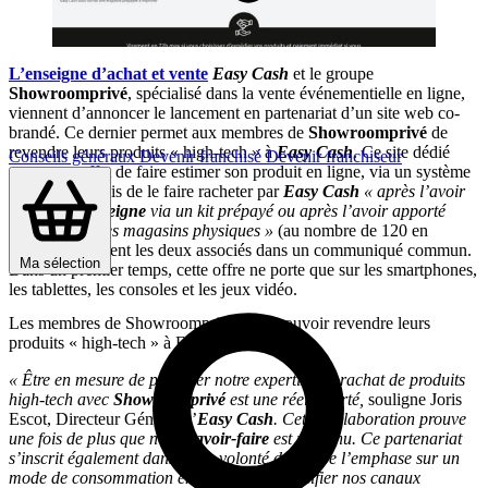
L’enseigne d’achat et vente
Easy Cash
et le groupe
Showroomprivé
, spécialisé dans la vente événementielle en ligne,
viennent d’annoncer le lancement en partenariat d’un site web co-
brandé. Ce dernier permet aux membres de
Showroomprivé
de
revendre leurs produits « high-tech » à
Easy Cash
. Ce site dédié
Conseils généraux
Devenir franchisé
Devenir franchiseur
permet en effet de faire estimer son produit en ligne, via un système
de cotation. Puis de le faire racheter par
Easy Cash
« après l’avoir
envoyé à
l’enseigne
via un kit prépayé ou après l’avoir apporté
dans l’un de ses magasins physiques »
(au nombre de 120 en
France), précisent les deux associés dans un communiqué commun.
Ma sélection
Dans un premier temps, cette offre ne porte que sur les smartphones,
les tablettes, les consoles et les jeux vidéo.
Les membres de Showroomprivé vont pouvoir revendre leurs
produits « high-tech » à Easy Cash
« Être en mesure de proposer notre expertise de rachat de produits
high-tech avec
Showroomprivé
est une réelle fierté,
souligne Joris
Escot, Directeur Général d’
Easy Cash
. Cette collaboration prouve
une fois de plus que notre
savoir-faire
est reconnu. Ce partenariat
s’inscrit également dans notre volonté de mettre l’emphase sur un
mode de consommation engagé et de diversifier nos canaux