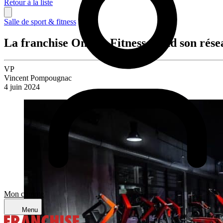
Retour à la liste
Salle de sport & fitness
La franchise On Air Fitness étend son rése
VP
Vincent Pompougnac
4 juin 2024
Mon compte
Menu