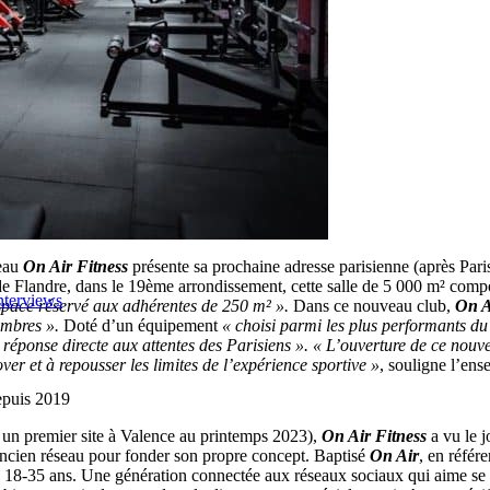
seau
On Air Fitness
présente sa prochaine adresse parisienne (après Pari
 de Flandre, dans le 19ème arrondissement, cette salle de 5 000 m² co
nterviews
space réservé aux adhérentes de 250 m² ».
Dans ce nouveau club,
On A
embres ».
Doté d’un équipement
« choisi parmi les plus performants d
éponse directe aux attentes des Parisiens ».
« L’ouverture de ce nouve
er et à repousser les limites de l’expérience sportive »
, souligne l’en
epuis 2019
t un premier site à Valence au printemps 2023),
On Air Fitness
a vu le 
 ancien réseau pour fonder son propre concept. Baptisé
On Air
, en référ
 au 18-35 ans. Une génération connectée aux réseaux sociaux qui aime se