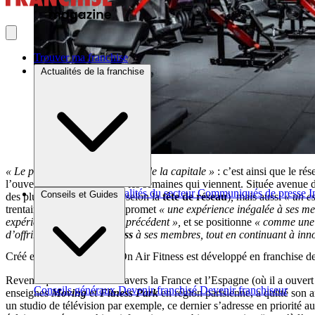
Trouver ma franchise
Actualités de la franchise
« Le plus grand
club de fitness
de la capitale »
: c’est ainsi que le ré
l’ouverture est prévue pour les semaines qui viennent. Située avenue
Brèves et actus
Actualités du secteur
Communiqués de presse
I
Conseils et Guides
des plus grands de France, selon la
tête de réseau
)
,
mais aussi
« un e
trentaine en Ile-de-France) promet
« une expérience inégalée à ses m
expérience utilisateur sans précédent »,
et se positionne
« comme une r
d’offrir le meilleur du
fitness
à ses membres, tout en continuant à innov
Créé en 2017, le concept On Air Fitness est développé en franchise d
Revendiquant 48 clubs à travers la France et l’Espagne (où il a ouver
Conseils généraux
Devenir franchisé
Devenir franchiseur
enseignes
Moving
et
Fitness Park
en région parisienne, a quitté son
un studio de télévision par exemple, ce dernier s’adresse en priorité