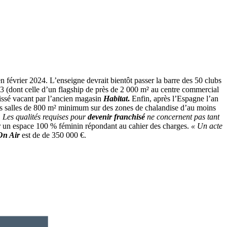
n février 2024. L’enseigne devrait bientôt passer la barre des 50 clubs
023 (dont celle d’un flagship de près de 2 000 m² au centre commercial
issé vacant par l’ancien magasin
Habitat
.
Enfin, après l’Espagne l’an
des salles de 800 m² minimum sur des zones de chalandise d’au moins
.
Les qualités requises pour
devenir franchisé
ne concernent pas tant
er un espace 100 % féminin répondant au cahier des charges.
« Un acte
On Air
est de de 350 000 €.