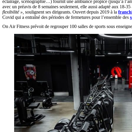
éclairage, scénographie…) fournit une ambiance propice (jusqu’à l’am
avec un préavis de 8 semaines seulement, elle aussi adapté aux 18-35
flexibilité »,
soulignent ses dirigeants. Ouvert depuis 2019 à la
franch
Covid qui a entraîné des périodes de fermetures pour l’ensemble des
s
On Air Fitness prévoit de regrouper 100 salles de sports sous enseigne