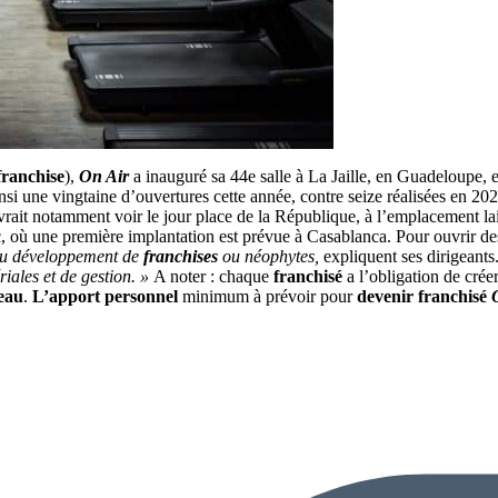
franchise
),
On Air
a inauguré sa 44e salle à La Jaille, en Guadeloupe, e
insi une vingtaine d’ouvertures cette année, contre seize réalisées en 2
rait notamment voir le jour place de la République, à l’emplacement la
oc, où une première implantation est prévue à Casablanca. Pour ouvrir 
 au développement de
franchises
ou néophytes,
expliquent ses dirigeants
iales et de gestion. »
A noter : chaque
franchisé
a l’obligation de cré
seau
.
L’apport personnel
minimum à prévoir pour
devenir franchisé