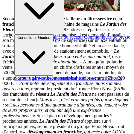
Second poids lourd du secteur de la
fleur en libre-service
et en
franchise
dans l’Hexagone : la chaîne de magasins
Le Jardin des
Fleurs
, avec, à fin février 2023, 83 adresses réparties sur le
territoire. Pour la rejoindre en franchise, il est demandé d’installer
Brèves et actus
Actualités du secteur
Communiqués de presse
Conseils et Guides
son magasin (au moins 150 m² de superficie) sur un axe entrant ou
Interviews
sortant, et ce pour lui offrir une bonne visibilité et un accès facile,
avec en priorité un parking de stationnement automobile. «
Le
Jardin des Fleurs
, c’est la fleur à son état le plus naturel,
décrit
Frédéric Foncel.
Et à un prix abordable.
» Alors qu’un point de
vente de l’enseigne affiche un chiffre d’affaires annuel moyen de
500 000 € (HT), il est également demandé, pour la rejoindre, de
s’appuyer sur un
investissement global
compris entre 170 et 200
Conseils généraux
Devenir franchisé
Devenir franchiseur
000 €. «
Pour notre développement en franchise, nous sommes
ouverts à tous
, reprend le président du Groupe Flora Nova (85 %
des franchisés du
réseau
Le Jardin des Fleurs
ne sont pas issus du
secteur de la fleur).
Mais avec, c’est vrai, des profils qui se dégagent
: soit des personnes d’une quarantaine d’années, qui veulent voler
de leurs propres ailes, et qui ont déjà une expérience
professionnelle.
» Sur le plan du développement pour les 5
prochaines années,
Le Jardin des Fleurs
s’appuiera sur 4
principaux piliers, selon le président du groupe Flora Nova. Tout
d’abord, «
le
développement en franchise
, qui reste notre ADN
»,