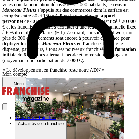
villes dont la population dépasse les 25 000 habitants, le
réseau
Monceau Fleurs
s’appuie sur des commerces dont la surface est
comprise entre 80 et 150 m². Pour le rejoindre, un
apport
personnel
de 40 000 € est requis. Le droit d’entrée est fixé à 20 000
€ et les franchisés doivent s’acquitter d’une redevance annuelle fixée
à 6 % du chiffre d’affaires (HT). Assurant, sur son portail web, que
plus de 300 emplacements sont encore à pourvoir en France pour
déployer le concept
Monceau Fleurs
en franchise, l’enseigne
dispense, par ailleurs, à tous ses nouveaux franchisés une
formation
initiale
de 6 semaines alternant théorie et immersion en magasin
(moyennant une participation de 7 000 €).
« Le développement en franchise reste notre ADN »
Mon compte
Menu
Trouver ma franchise
Actualités de la franchise