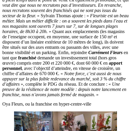
veut dire que nous ne recrutons pas d’investisseurs. En revanche,
nous recrutons souvent des franchisés qui ne sont pas issus du
secteur de la fleur.
» Sylvain Thomas ajoute : «
Fleuriste est un beau
métier. Mais un métier difficile : on a souvent les pieds dans l’eau et
nos magasins sont ouverts 7 jours sur 7, sur de longues plages
horaires, de 8h30 à 20h.
» Quant aux emplacements (les magasins
de l’enseigne occupent, en moyenne, une surface de 150 m² et
disposent d’un linéaire extérieur de 10 mètres de long), ils doivent
être situés sur des axes entrants ou passants des villes, avec une
bonne visibilité et un parking. Enfin, rejoindre
Carrément Fleurs
en
tant que
franchisé
demande un investissement total (hors gros
œuvre) compris entre 200 et 220 000 €, dont 60 000 € en
apport
personnel
, avec l’objectif d’atteindre, en vitesse de croisière, un
chiffre d’affaires de 670 000 €. «
Notre force, c’est aussi de nous
appuyer sur la plus faible redevance du marché, soit 3 % du chiffre
d’affaires
», complète le PDG du réseau. Et de conclure : «
Une
preuve de la résilience de notre modèle : depuis notre lancement en
franchise, nous n’avons jamais fermé de magasin.
»
Oya Fleurs, ou la franchise en hyper-centre-ville