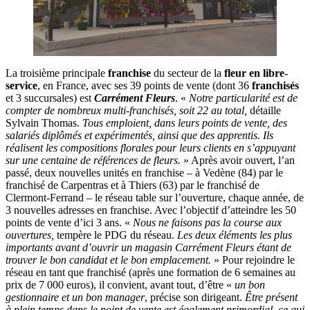
La troisième principale
franchise
du secteur de la
fleur en libre-
service
, en France, avec ses 39 points de vente (dont 36
franchisés
et 3 succursales) est
Carrément Fleurs
. «
Notre particularité est de
compter de nombreux multi-franchisés, soit 22 au total,
détaille
Sylvain Thomas.
Tous emploient, dans leurs points de vente, des
salariés diplômés et expérimentés, ainsi que des apprentis. Ils
réalisent les compositions florales pour leurs clients en s’appuyant
sur une centaine de références de fleurs.
» Après avoir ouvert, l’an
passé, deux nouvelles unités en franchise – à Vedène (84) par le
franchisé de Carpentras et à Thiers (63) par le franchisé de
Clermont-Ferrand – le réseau table sur l’ouverture, chaque année, de
3 nouvelles adresses en franchise. Avec l’objectif d’atteindre les 50
points de vente d’ici 3 ans. «
Nous ne faisons pas la course aux
ouvertures,
tempère le PDG du réseau.
Les deux éléments les plus
importants avant d’ouvrir un magasin Carrément Fleurs étant de
trouver le bon candidat et le bon emplacement.
» Pour rejoindre le
réseau en tant que franchisé (après une formation de 6 semaines au
prix de 7 000 euros), il convient, avant tout, d’être «
un bon
gestionnaire et un bon manager
, précise son dirigeant.
Être présent
à plein temps dans le point de vente est également primordial, ce qui