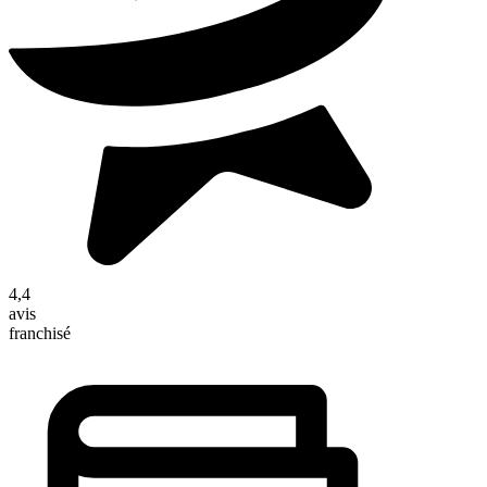
4,4
avis
franchisé