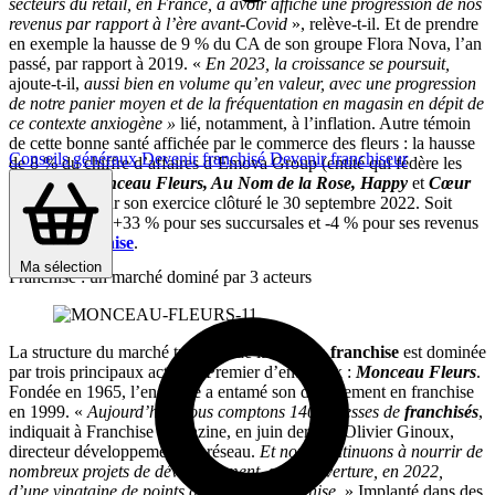
secteurs du retail, en France, à avoir affiché une progression de nos
revenus par rapport à l’ère avant-Covid
», relève-t-il. Et de prendre
en exemple la hausse de 9 % du CA de son groupe Flora Nova, l’an
passé, par rapport à 2019. «
En 2023, la croissance se poursuit,
ajoute-t-il,
aussi bien en volume qu’en valeur, avec une progression
de notre panier moyen et de la fréquentation en magasin en dépit de
ce contexte anxiogène »
lié, notamment, à l’inflation. Autre témoin
de cette bonne santé affichée par le commerce des fleurs : la hausse
Conseils généraux
Devenir franchisé
Devenir franchiseur
de 8 % du chiffre d’affaires d’Emova Group (entité qui fédère les
enseignes
Monceau Fleurs, Au Nom de la Rose, Happy
et
Cœur
de Fleurs
) pour son exercice clôturé le 30 septembre 2022. Soit
32,3 M€, dont +33 % pour ses succursales et -4 % pour ses revenus
liés à la
franchise
.
Ma sélection
Franchise : un marché dominé par 3 acteurs
La structure du marché tricolore de la fleur en
franchise
est dominée
par trois principaux acteurs. Premier d’entre eux :
Monceau Fleurs
.
Fondée en 1965, l’enseigne a entamé son déploiement en franchise
en 1999. «
Aujourd’hui, nous comptons 140 adresses de
franchisés
,
indiquait à Franchise Magazine, en juin dernier, Olivier Ginoux,
directeur développement du réseau.
Et nous continuons à nourrir de
nombreux projets de développement, soit l’ouverture, en 2022,
d’une vingtaine de points de vente en franchise.
» Implanté dans des