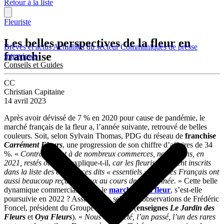
Retour à la liste
Fleuriste
Les belles perspectives de la fleur en
Brèves et actus
Actualités du secteur
Communiqués de presse
franchise
Interviews
Conseils et Guides
CC
Christian Capitaine
14 avril 2023
Après avoir dévissé de 7 % en 2020 pour cause de pandémie, le
marché français de la fleur a, l’année suivante, retrouvé de belles
couleurs. Soit, selon Sylvain Thomas, PDG du réseau de
franchise
Carrément Fleurs
, une progression de son chiffre d’affaires de 34
%. «
Contrairement à de nombreux commerces, nous étions, en
2021, restés ouverts
, explique-t-il,
car les fleuristes étaient inscrits
dans la liste des commerces dits « essentiels ». Puis les Français ont
aussi beaucoup reçu chez eux au cours de cette année.
» Cette belle
dynamique commerciale, pour le
marché de la fleur
, s’est-elle
poursuivie en 2022 ? Assurément, selon les observations de Frédéric
Foncel, président du Groupe Flora Nova (
enseignes
Le Jardin des
Fleurs
et
Oya Fleurs
). «
Nous avons été, l’an passé, l’un des rares