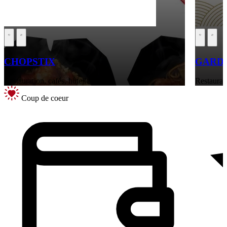
CHOPSTIX
GARDE
Restauration, cafés, hôtellerie
Restaurati
Coup de coeur