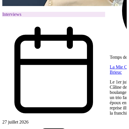
Interviews
Temps de l
La Mie Câl
Brieuc
Le 1er jui
Câline de 
boulangeri
un trio fa
époux entre
reprise ill
la franchis
27 juillet 2026