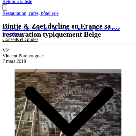
Retour à la liste
Restauration, cafés, hôtellerie
Bintje & Zoet décline en France sa
Brèves et actus
Actualités du secteur
Communiqués de presse
restauration typiquement Belge
Interviews
Conseils et Guides
VP
Vincent Pompougnac
7 mars 2018