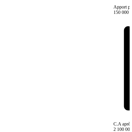
Apport pe
150 000 
C.A après
2 100 000