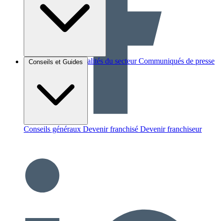
Brèves et actus
Actualités du secteur
Communiqués de presse
Conseils et Guides
Interviews
Conseils généraux
Devenir franchisé
Devenir franchiseur