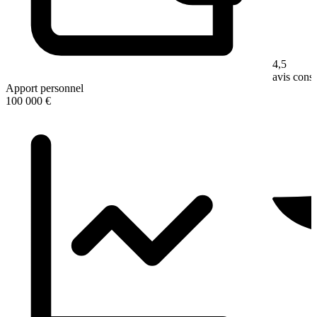
4,5
avis con
Apport personnel
100 000 €