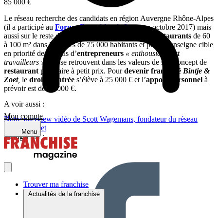
85 000 €
Le réseau recherche des candidats en région Auvergne Rhône-Alpes
(il a participé au
Forum Franchise de Lyon
en octobre 2017) mais
aussi sur le reste du territoire, pour implanter des
restaurants
de 60
à 100 m² dans les villes de 75 000 habitants et plus. L’enseigne cible
en priorité des profils d’
entrepreneurs
« enthousiastes et
travailleurs »
, qui se retrouvent dans les valeurs de son concept de
restaurant
populaire à petit prix. Pour
devenir franchisé
Bintje &
Zoet
,
le
droit d’entrée
s’élève à 25 000 € et l’
apport personnel
à
prévoir est de 85 000 €.
A voir aussi :
Mon compte
Notre interview vidéo de Scott Wagemans, fondateur du réseau
Bintje & Zoet
Menu
Partager sur :
Trouver ma franchise
Actualités de la franchise