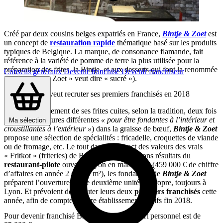
Créé par deux cousins belges expatriés en France,
Bintje & Zoet
est
un concept de
restauration rapide
thématique basé sur les produits
typiques de Belgique. La marque, de consonance flamande, fait
référence à la variété de pomme de terre la plus utilisée pour la
préparation des frites, la Bintje, et aux desserts qui font la renommée
Conseils généraux
Devenir franchisé
Devenir franchiseur
du plat pays (« Zoet » veut dire « sucré »).
Bintje & Zoet veut recruter ses premiers franchisés en 2018
En accompagnement de ses frites cuites, selon la tradition, deux fois
(à des températures différentes
« pour être fondantes à l’intérieur et
Ma sélection
croustillantes à l’extérieur »
) dans la graisse de bœuf,
Bintje & Zoet
propose une sélection de spécialités : fricadelle, croquettes de viande
ou de fromage, etc. Le tout dans le respect des valeurs des vrais
« Fritkot » (friteries) de Belgique. Fort des bons résultats du
restaurant-pilote
ouvert à Lyon en mars 2015 (459 000 € de chiffre
d’affaires en année 2 sur 19 m²), les fondateurs de
Bintje & Zoet
préparent l’ouverture d’une deuxième unité en propre, toujours à
Lyon. Et prévoient de recruter leurs deux
premiers franchisés
cette
année, afin de compter quatre établissements actifs fin 2018.
Pour devenir franchisé Bintje & Zoet, l’apport personnel est de