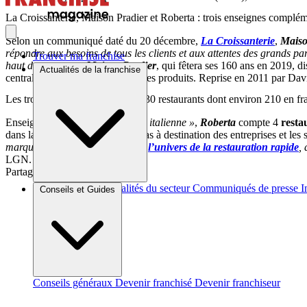
La Croissanterie, Maison Pradier et Roberta : trois enseignes complém
Selon un communiqué daté du 20 décembre,
La Croissanterie
,
Maiso
répondre aux besoins de tous les clients et aux attentes des grands par
Trouver ma franchise
haut de gamme »
,
Maison Pradier
, qui fêtera ses 160 ans en 2019, 
Actualités de la franchise
central dédié à la fabrication de ses produits. Reprise en 2011 par Dav
Les trois enseignes regroupent 330 restaurants dont environ 210 en fr
Enseigne
« de tradition culinaire italienne »
,
Roberta
compte 4
resta
dans la livraison de plateaux-repas à destination des entreprises et les 
marques unique en France dans
l’univers de la restauration rapide
,
LGN.
Partager sur :
Brèves et actus
Actualités du secteur
Communiqués de presse
I
Conseils et Guides
Conseils généraux
Devenir franchisé
Devenir franchiseur