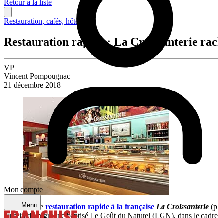
Retour à la liste
Restauration, cafés, hôtellerie
Restauration rapide : La Croissanterie rac
VP
Vincent Pompougnac
21 décembre 2018
Mon compte
Menu
La chaîne de
restauration rapide à la française
La Croissanterie
(p
au sein d’un groupe baptisé Le Goût du Naturel (LGN), dans le cadre