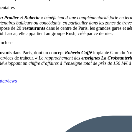
entaires
n Pradier
et
Roberta
« bénéficient d’une complémentarité forte en term
tenaires bailleurs ou concédants, en particulier dans les zones de travel
dispose de 20
restaurants
dans le centre de Paris, les grandes gares et a
id Lascar, elle appartient au groupe Rush, créé par ce dernier.
anchise
urants
dans Paris, dont un concept
Roberta Caffè
implanté Gare du Nord
services de traiteur.
« Le rapprochement des
enseignes
La Croissanteri
 développant un chiffre d’affaires à l’enseigne total de près de 150 M€ 
nterviews