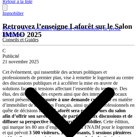
Retour à la liste
Immobilier
Retrouvez l’enseigne Laforêt sur le Salon
Brèves et actus
Actualités du secteur
Communiqués de presse
IMMO 2025
Interviews
Conseils et Guides
C
Publicité
21 novembre 2025
Cet événement, qui rassemble des acteurs politiques et
professionnels de premier plan, vise à remettre le logement au centre
des discussions publiques et à accélérer la mise en œuvre de
solutions face aux tensions affectant l’ensemble du territoire. Des
élus, des décideurs, des experts ainsi que des intervenants locaux
seront présents.
Confrontée à une demande croissante
en matière
d’immobilier de la part des Français, ainsi qu’à des professionnels en
quête de décisions fermes,
Laforêt
sera présente lors du salon
afin d’offrir son savoir-faire, de participer aux discussions et de
diffuser sa perspective sur le marché immobilier.
Cette édition,
qui marque les 80 ans d’engagement de la FNAIM pour le logement
et qui prévoit
3 500 visiteurs, 120 exposants, 5 sessions plénières