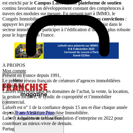
est enrichi par le
Campus Laforêt,
une plateforme de soutien
continu favorisant un développement constant des compétences à
travers des modules sur mesure. En prenant part à IMMO, le
Congrès Immobilier FNAIM,
Laforêt
réaffirme ses convictions
:
appuyer les professionnels, promouvoir l’entrepreneuriat dans le
secteur immobilier et participer à l’édification d’un futur plus robuste
pour le logement en France.
A PROPOS
Mon compte
Présent en France depuis 1991,
Menu
Le premier réseau français de créateurs d’agences immobilières
franchisées.
Laforêt intervient dans les domaines de l’achat, la vente, la location,
la gestion locative, le syndic de copropriété et l’immobilier
commercial.
Laforêt est n° 1 de la confiance depuis 15 ans et élue chaque année
Trouver ma franchise
depuis 6 ans Meilleure Franchise Immobilière.
Laforêt a également créé sa Fondation d’entreprise en 2022 pour
Actualités de la franchise
contribuer au mieux-vivre de demain.
Partager sur :