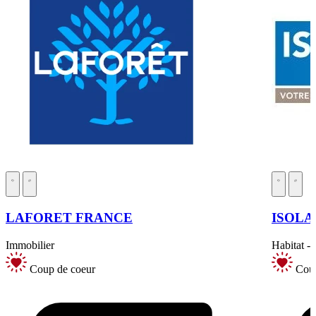
LAFORET FRANCE
ISOLA
Immobilier
Habitat -
Coup de coeur
Coup