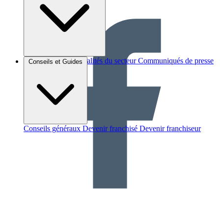
Brèves et actus
Actualités du secteur
Communiqués de presse
Conseils et Guides
Interviews
Conseils généraux
Devenir franchisé
Devenir franchiseur