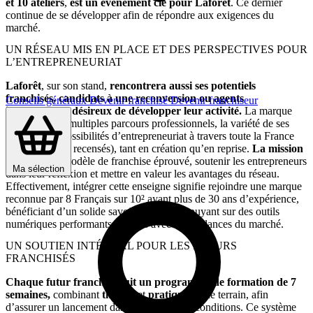
et 10 ateliers
,
est un événement clé pour Laforêt
. Ce dernier
continue de se développer afin de répondre aux exigences du
marché.
UN RÉSEAU MIS EN PLACE ET DES PERSPECTIVES POUR
L’ENTREPRENEURIAT
Laforêt
, sur son stand,
rencontrera aussi ses potentiels
franchisés, candidats à une reconversion ou agents
Conseils généraux
Devenir franchisé
Devenir franchiseur
indépendants désireux de développer leur activité.
La marque
soulignera les multiples parcours professionnels, la variété de ses
postes et les possibilités d’entrepreneuriat à travers toute la France
(avec 380 sites recensés), tant en création qu’en reprise.
La mission
:
exposer un modèle de franchise éprouvé, soutenir les entrepreneurs
Ma sélection
dans leur réflexion et mettre en valeur les avantages du réseau.
Effectivement, intégrer cette enseigne signifie rejoindre une marque
reconnue par 8 Français sur 10² ayant plus de 30 ans d’expérience,
bénéficiant d’un solide savoir-faire et s’appuyant sur des outils
numériques performants, alignés avec les tendances du marché.
UN SOUTIEN INTÉGRAL POUR LES FUTURS
FRANCHISÉS
Chaque futur franchisé suit un programme de formation de 7
semaines,
combinant
théorie
et
pratique
sur le terrain, afin
d’assurer un lancement dans les meilleures conditions. Ce système