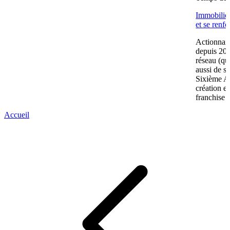
Immobilier
et se renf
Actionnair
depuis 202
réseau (qu
aussi de s
Sixième A
création e
franchise 
Accueil