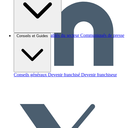
Brèves et actus
Actualités du secteur
Communiqués de presse
Conseils et Guides
Interviews
Conseils généraux
Devenir franchisé
Devenir franchiseur