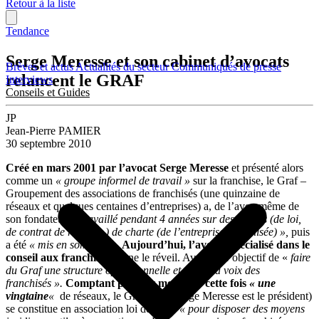
Retour à la liste
Tendance
Serge Meresse et son cabinet d’avocats
Brèves et actus
Actualités du secteur
Communiqués de presse
relancent le GRAF
Interviews
Conseils et Guides
JP
Jean-Pierre PAMIER
30 septembre 2010
Créé en mars 2001 par
l’avocat Serge Meresse
et présenté alors
comme un
« groupe informel de travail »
sur la franchise, le Graf –
Groupement des associations de franchisés (une quinzaine de
réseaux et quelques centaines d’entreprises) a, de l’aveu même de
son fondateur,
« travaillé pendant 4 années sur des projets (de loi,
de contrat de réseaux,) de charte (de l’entreprise franchisée) »,
puis
a été
« mis en sommeil »
.
Aujourd’hui, l’avocat spécialisé dans le
conseil aux franchi
sés
sonne le réveil. Avec pour objectif de «
faire
du Graf une structure opérationnelle et d’être la voix des
franchisés ».
Comptant pouvoir mobiliser cette fois
« une
vingtaine
«
de réseaux, le Graf (dont Serge Meresse est le président)
se constitue en association loi de 1901
« pour disposer des moyens