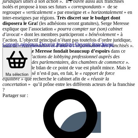
juridiques utiles à son action »
. Il s’ouvre aussi aux franchisés
isolés et propose à tous ses futurs
« correspondants
» de se
regrouper
« verticalement »
par enseigne et
« horizontalement
» en
inter-enseignes par régions.
Très discret sur le budget dont
disposera le Gra
f (les adhésions seront gratuites), Serge Meresse
explique que l’association
« pourra compter sur (son) cabinet
d’avocat
» dont les membres participeront
« bénévolement
» à
l’action. L’objectif principal n’étant pas toutefois d’ordre juridique,
Conseils généraux
Devenir franchisé
Devenir franchiseur
mais de «
représentation et d’aide à l’organisation des franchisés ».
En 2001, Serge Meresse fondait beaucoup d’espoirs
dans ce
même type «
d’actions de lobbying professionnel auprès des
institutionnels, des parlementaires, des chambres de commerce ».
Dix ans après, le bilan de ce point de vue est plutôt mince. Mais le
principal but visé n’est-il pas, en fait, le
« rapport de force
Ma sélection
équilibré »
que recherche le cabinet afin de
« réussir la
concertation
» qu’il prône entre les différents acteurs de la franchise
?
Partager sur :