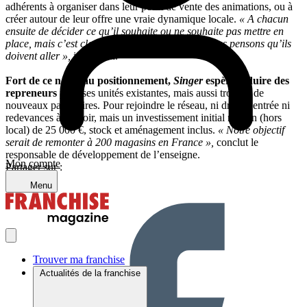
adhérents à organiser dans leur point de vente des animations, ou à
créer autour de leur offre une vraie dynamique locale.
« A chacun
ensuite de décider ce qu’il souhaite ou ne souhaite pas mettre en
place, mais c’est clairement sur cette voie que nous pensons qu’ils
doivent aller »,
insiste-t-il.
Fort de ce nouveau positionnement,
Singer
espère séduire des
repreneurs
pour ses unités existantes, mais aussi trouver de
nouveaux partenaires. Pour rejoindre le réseau, ni droit d’entrée ni
redevances à prévoir, mais un investissement initial moyen (hors
local) de 25 000 €, stock et aménagement inclus.
« Notre objectif
serait de remonter à 200 magasins en France »,
conclut le
responsable de développement de l’enseigne.
Mon compte
Partager sur :
Menu
Trouver ma franchise
Actualités de la franchise