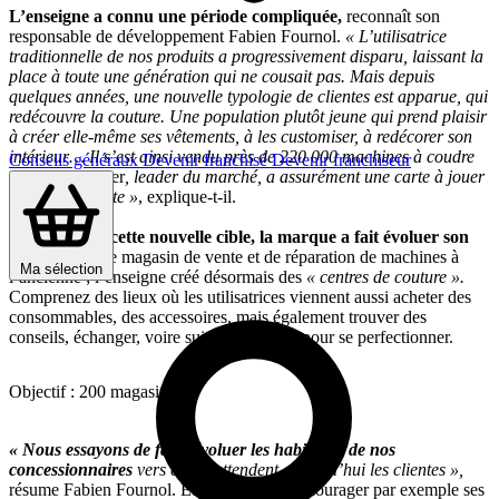
L’enseigne a connu une période compliquée,
reconnaît son
responsable de développement Fabien Fournol.
« L’utilisatrice
traditionnelle de nos produits a progressivement disparu, laissant la
place à toute une génération qui ne cousait pas. Mais depuis
quelques années, une nouvelle typologie de clientes est apparue, qui
redécouvre la couture. Une population plutôt jeune qui prend plaisir
à créer elle-même ses vêtements, à les customiser, à redécorer son
intérieur… Il s’est ainsi vendu près de 220 000 machines à coudre
Conseils généraux
Devenir franchisé
Devenir franchiseur
en 2011 !
Singer
, leader du marché, a assurément une carte à jouer
dans ce contexte »
, explique-t-il.
Pour séduire cette nouvelle cible, la marque a fait évoluer son
modèle.
Exit le magasin de vente et de réparation de machines à
Ma sélection
l’ancienne ; l’enseigne créé désormais des
« centres de couture ».
Comprenez des lieux où les utilisatrices viennent aussi acheter des
consommables, des accessoires, mais également trouver des
conseils, échanger, voire suivre des cours pour se perfectionner.
Objectif : 200 magasins
« Nous essayons de faire évoluer les habitudes de nos
concessionnaires
vers ce qu’attendent aujourd’hui les clientes »,
résume Fabien Fournol. Et l’enseigne d’encourager par exemple ses