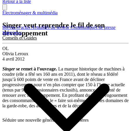
Retour à la liste
Électroménager & multimédia
Singer veut reprendre le fil de son
Brèves et actus
Actualités du secteur
Communiqués de presse
développement
Interviews
Conseils et Guides
OL
Olivia Leroux
4 avril 2012
Singer
se remet à l’ouvrage.
La marque historique de machines à
coudre (elle a fêté ses 160 ans en 2011), dont le réseau a fédéré
jusqu’à 600 points de vente en France avant de décliner
progressivement pour n’en plus compter que 150 à l’heure actuelle
(tenus par 95 concessionnaires exclusifs), annonce sa volonté de
renouer avec le développement. En profitant du nouvel engouement
des consommatrices pour le « faire soi-même » dans les domaines de
la garde-robe, des accessoires et de la décoration.
Séduire une nouvelle génération de couturières