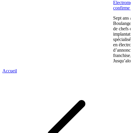
Electromén
confirme s
Sept ans a
Boulanger 
de chefs d
implantatio
spécialisé
en électro
d’annonce
franchise,
Jusqu’alors
Accueil