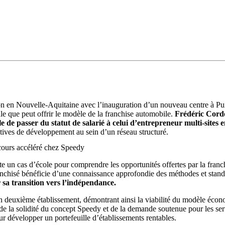
 en Nouvelle-Aquitaine avec l’inauguration d’un nouveau centre à Puilb
e que peut offrir le modèle de la franchise automobile.
Frédéric Cordo
le de passer du statut de salarié à celui d’entrepreneur multi-sites
ectives de développement au sein d’un réseau structuré.
arcours accéléré chez Speedy
e un cas d’école pour comprendre les opportunités offertes par la fran
franchisé bénéficie d’une connaissance approfondie des méthodes et stan
 sa transition vers l’indépendance.
on deuxième établissement, démontrant ainsi la viabilité du modèle écon
e la solidité du concept Speedy et de la demande soutenue pour les servi
our développer un portefeuille d’établissements rentables.