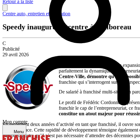
Retour à la liste
Centre auto, entretien et réparation
Speedy inaugure un centre à Puilboreau
C
Publicité
29 avril 2026
L’enseigne Speedy poursuit son expansion
parfaitement la dynamique entrepreneurial
Centre-Ville, démontre qu’il est possib
franchise qui s’interrogent sur les persp
De salarié à franchisé multi-sites : un p
Le profil de Frédéric Cordonner représent
franchir le cap de l’entrepreneuriat, ce 
constitue un atout majeur pour réussir
Mon compte
En seulement deux années d’activité en tant que franchisé, il ouvre s
leur croissance. Cette rapidité de développement témoigne également d
Menu
parcours illustre qu’il n’est pas nécessaire d’attendre des décennies p