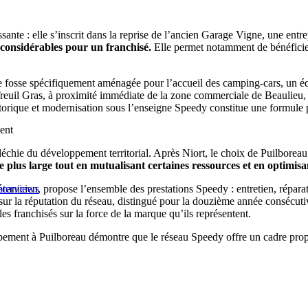
ssante : elle s’inscrit dans la reprise de l’ancien Garage Vigne, une ent
 considérables pour un franchisé.
Elle permet notamment de bénéficier 
e fosse spécifiquement aménagée pour l’accueil des camping-cars, un éq
euil Gras, à proximité immédiate de la zone commerciale de Beaulieu, l’
storique et modernisation sous l’enseigne Speedy constitue une formule 
ment
chie du développement territorial. Après Niort, le choix de Puilboreau s
plus large tout en mutualisant certaines ressources et en optimisant
nicien, propose l’ensemble des prestations Speedy : entretien, réparatio
nterviews
e sur la réputation du réseau, distingué pour la douzième année conséc
s franchisés sur la force de la marque qu’ils représentent.
pement à Puilboreau démontre que le réseau Speedy offre un cadre propic