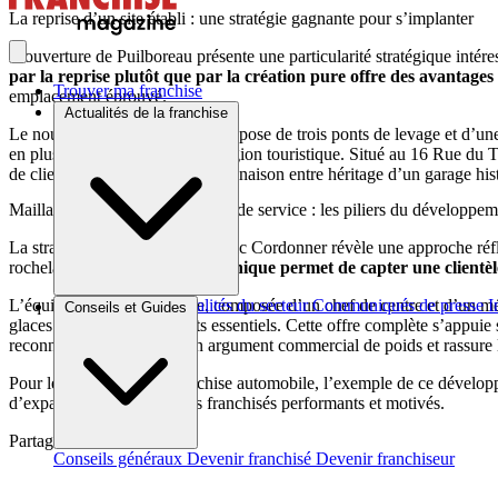
La reprise d’un site établi : une stratégie gagnante pour s’implanter
L’ouverture de Puilboreau présente une particularité stratégique intére
par la reprise plutôt que par la création pure offre des avantages
Trouver ma franchise
emplacement éprouvé.
Actualités de la franchise
Le nouveau centre de 300 m² dispose de trois ponts de levage et d’un
en plus nombreuse dans cette région touristique. Situé au 16 Rue du Tr
de clients potentiels. Cette combinaison entre héritage d’un garage hi
Maillage territorial et excellence de service : les piliers du développe
La stratégie déployée par Frédéric Cordonner révèle une approche réflé
rochelais.
Ce maillage géographique permet de capter une clientèle 
L’équipe du nouveau centre, composée d’un chef de centre et d’un méca
Brèves et actus
Actualités du secteur
Communiqués de presse
I
Conseils et Guides
glaces et autres équipements essentiels. Cette offre complète s’appui
reconnaissance constitue un argument commercial de poids et rassure le
Pour les candidats à la franchise automobile, l’exemple de ce dévelop
d’expansion rapide pour les franchisés performants et motivés.
Partager sur :
Conseils généraux
Devenir franchisé
Devenir franchiseur