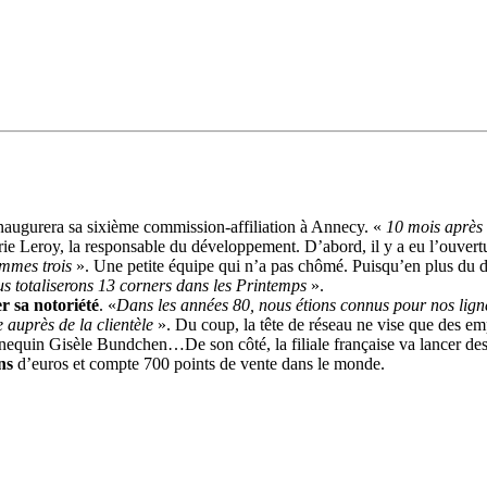
naugurera sa sixième commission-affiliation à Annecy. «
10 mois après 
ie Leroy, la responsable du développement. D’abord, il y a eu l’ouvertu
sommes trois
». Une petite équipe qui n’a pas chômé. Puisqu’en plus du dé
us totaliserons 13 corners dans les Printemps
».
r sa notoriété
. «
Dans les années 80, nous étions connus pour nos ligne
 auprès de la clientèle
». Du coup, la tête de réseau ne vise que des empl
nnequin Gisèle Bundchen…De son côté, la filiale française va lancer des
ns
d’euros et compte 700 points de vente dans le monde.