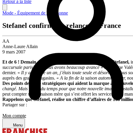
Retour à la liste
Mode - Équipement de la personne
Stefanel confirme sa relance en France
AA
Anne-Laure Allain
9 mars 2007
Et de 6 ! Demain, l’enseigne de prêt-à-porter italienne, Stefanel,
i
succursale parisienne nous avons beaucoup avancé
» s’exclame Valér
dernier. «
Il y a à peine un an, j’étais toute seule et désormais nous 
auprès des grands magasins. «
A la fin de la saison automne/hiver, no
Des points de vente stratégiques qui aident la marque à renouvele
changé. Mais il faut du temps pour que notre nouvelle image s’installe
peut compter sur la maison mère qui s’est offert les services de la ma
Rappelons que Stefanel, réalise un chiffre d’affaires de 168 millio
Partager sur :
Mon compte
Menu