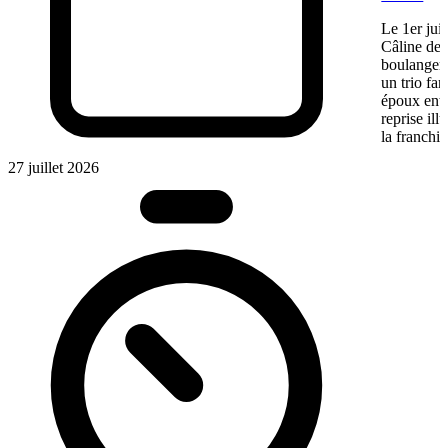
Le 1er jui
Câline de 
boulangeri
un trio fa
époux entre
reprise ill
la franchis
27 juillet 2026