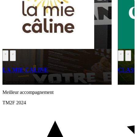
LA MIE CALINE
CLASS
Commerce alimentaire de proximité
Restaurati
Meilleur accompagnement
TM2F 2024