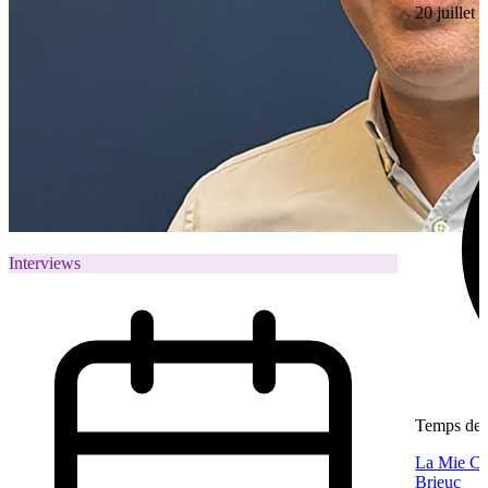
20 juillet
Interviews
Temps de l
La Mie Câl
Brieuc