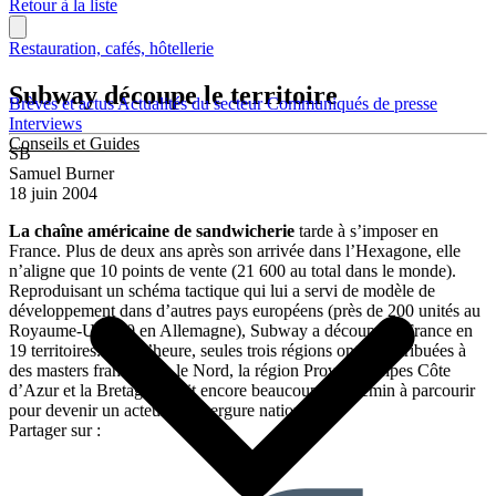
Retour à la liste
Restauration, cafés, hôtellerie
Subway découpe le territoire
Brèves et actus
Actualités du secteur
Communiqués de presse
Interviews
Conseils et Guides
SB
Samuel Burner
18 juin 2004
La chaîne américaine de sandwicherie
tarde à s’imposer en
France. Plus de deux ans après son arrivée dans l’Hexagone, elle
n’aligne que 10 points de vente (21 600 au total dans le monde).
Reproduisant un schéma tactique qui lui a servi de modèle de
développement dans d’autres pays européens (près de 200 unités au
Royaume-Uni, 90 en Allemagne), Subway a découpé la France en
19 territoires. Pour l’heure, seules trois régions ont été attribuées à
des masters franchisés : le Nord, la région Provence Alpes Côte
d’Azur et la Bretagne. Soit encore beaucoup de chemin à parcourir
pour devenir un acteur d’envergure nationale.
Partager sur :