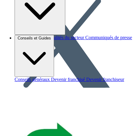
Brèves et actus
Actualités du secteur
Communiqués de presse
Conseils et Guides
Interviews
Conseils généraux
Devenir franchisé
Devenir franchiseur