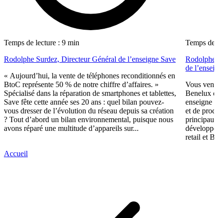
Temps de lecture : 9 min
Temps de l
Rodolphe Surdez, Directeur Général de l’enseigne Save
Rodolphe 
de l’ensei
« Aujourd’hui, la vente de téléphones reconditionnés en
BtoC représente 50 % de notre chiffre d’affaires. »
Vous vene
Spécialisé dans la réparation de smartphones et tablettes,
Benelux de
Save fête cette année ses 20 ans : quel bilan pouvez-
enseigne s
vous dresser de l’évolution du réseau depuis sa création
et de prod
? Tout d’abord un bilan environnemental, puisque nous
principaux
avons réparé une multitude d’appareils sur...
développem
retail et 
Accueil