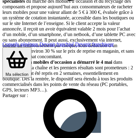
spécialistes
du marché des mobiles d’occasion et du recyclage des
composants et propose aujourd’hui aux consommateurs de racheter
leurs mobiles pour une valeur allant de 5 € à 300 €, évaluée grâce à
un système de cotation instantanée, accessible dans les boutiques ou
sur le site Internet de l’enseigne. Si le client accepte la valeur
annoncée, il reçoit un avoir équivalent valable 2 mois pour l’achat
d’un mobile, d’un smartphone, d’un netbook, d’une tablette PC avec
ou sans abonnement. Il peut aussi, exclusivement via internet,
Conseils généraux
Devenir franchisé
Devenir franchiseur
obtenir un remboursement par chèque, sous déduction d’un
abattement d’environ 30 % sur le prix de reprise en magasin, et sans
condition d’achat concomitant.
La reprise des mobiles d’occasion a démarré le 4 mai
dans
l’ensemble de la chaîne et les premiers résultats sont prometteurs : 2
000 mobiles ont été repris en 2 semaines, essentiellement en
Ma sélection
boutique. Dès la rentrée, le dispositif sera étendu à tous les produits
commercialisés dans les points de vente du réseau (PC portables,
GPS, lecteurs MP3…).
Partager sur :