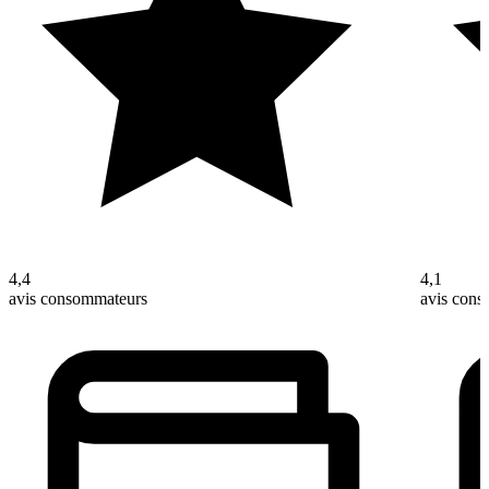
4,4
4,1
avis consommateurs
avis con