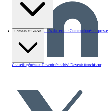
Brèves et actus
Actualités du secteur
Communiqués de presse
Conseils et Guides
Interviews
Conseils généraux
Devenir franchisé
Devenir franchiseur