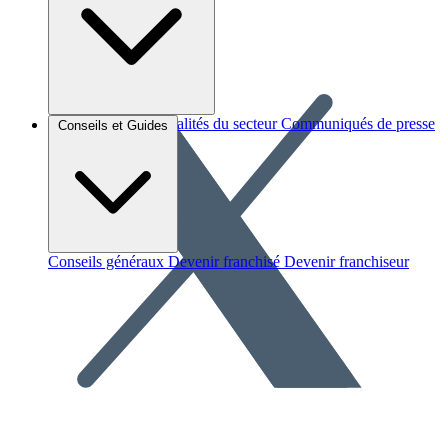
Brèves et actus
Actualités du secteur
Communiqués de presse
Conseils et Guides
Interviews
Conseils généraux
Devenir franchisé
Devenir franchiseur