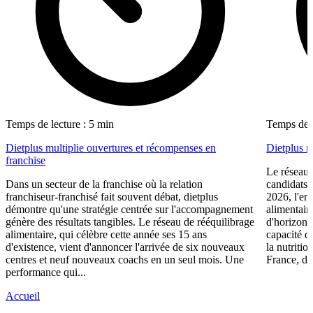
Temps de lecture : 5 min
Temps de l
Dietplus multiplie ouvertures et récompenses en
Dietplus 
franchise
Le réseau 
Dans un secteur de la franchise où la relation
candidats 
franchiseur-franchisé fait souvent débat, dietplus
2026, l'en
démontre qu'une stratégie centrée sur l'accompagnement
alimentair
génère des résultats tangibles. Le réseau de rééquilibrage
d'horizons 
alimentaire, qui célèbre cette année ses 15 ans
capacité d
d'existence, vient d'annoncer l'arrivée de six nouveaux
la nutriti
centres et neuf nouveaux coachs en un seul mois. Une
France, die
performance qui...
Accueil