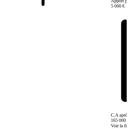
Apport pe
5 000 €
C.A après
165 000 
Voir la fi