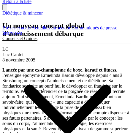
Retour à la liste
Diététique & minceur
Un nouveau concept global
Brèves et actus
Actualités du secteur
Communiqués de presse
d'amincissement débarque
Interviews
Conseils et Guides
LC
Luc Cardet
8 novembre 2005
Lancée par une ex-championne de boxe, karaté et fitness,
l’enseigne éponyme Ermelinda Bardin développe depuis 4 ans à
Strasbourg un concept d’amincissement et de diététique. Sa
fondatrice souhaite aujourd’hui le développer en franchise sur le
territoire. Pour se différencier de la poignée de réseaux qui recrute
aujourd’hui sur ce segment, Ermelinda Bardin met en avant son
savoir-faire, qui repose sur « une capacité à diagnostiquer
individuellement les causes de la prise de poids, aussi bien
physiques que mentales » et la formation qu’elle compte dispenser à
ses futurs partenaires. 5 axes sont développés par le concept : les
soins du corps, l’alimentation, la psychologie, les exercices
physiques et la santé. Revendiquant un niveau de gamme supérieur