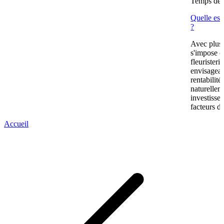
Temps de l
Quelle est
?
Avec plus
s'impose c
fleuristeri
envisagean
rentabilit
naturellem
investissem
facteurs de
Accueil