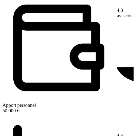
4,3
avis con
Apport personnel
50 000 €
4,4