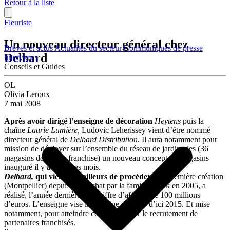
Retour à la liste
Fleuriste
Un nouveau directeur général chez
Brèves et actus
Actualités du secteur
Communiqués de presse
Delbard
Interviews
Conseils et Guides
OL
Olivia Leroux
7 mai 2008
Après avoir dirigé l’enseigne de décoration
Heytens
puis la
chaîne
Laurie Lumière
, Ludovic Leherissey vient d’être nommé
directeur général de
Delbard Distribution
. Il aura notamment pour
mission de déployer sur l’ensemble du réseau de jardineries (36
magasins dont 4 en franchise) un nouveau concept de magasins
inauguré il y a quelques mois.
Delbard,
qui vient par ailleurs de procéder
à sa première création
(Montpellier) depuis son rachat par la famille Torck en 2005, a
réalisé, l’année dernière, un chiffre d’affaires de 100 millions
d’euros. L’enseigne vise la centaine d’unités d’ici 2015. Et mise
notamment, pour atteindre cet objectif, sur le recrutement de
partenaires franchisés.