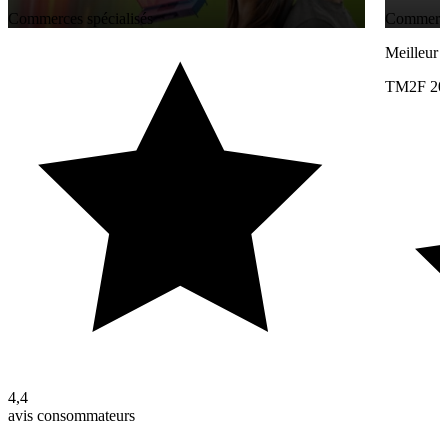
Commerces spécialisés
Commerces
Meilleur 
TM2F 20
4,4
avis consommateurs