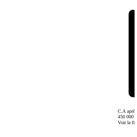
C.A après
450 000 
Voir la fi