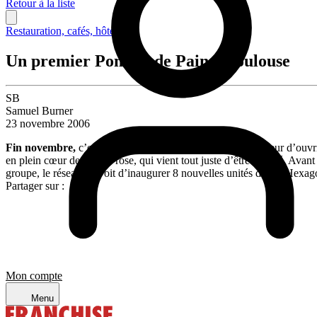
Retour à la liste
Restauration, cafés, hôtellerie
Un premier Pomme de Pain à Toulouse
SB
Samuel Burner
23 novembre 2006
Fin novembre,
c’est à une franchisée que reviendra l’honneur d’ouvr
en plein cœur de la ville rose, qui vient tout juste d’être rénové. Ava
groupe, le réseau prévoit d’inaugurer 8 nouvelles unités dans l’Hexag
Partager sur :
Mon compte
Menu