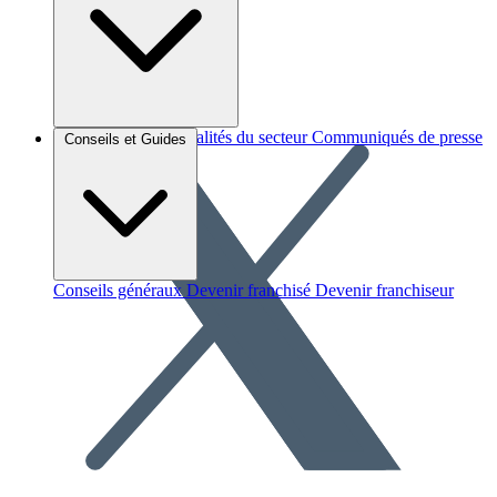
Brèves et actus
Actualités du secteur
Communiqués de presse
Conseils et Guides
Interviews
Conseils généraux
Devenir franchisé
Devenir franchiseur