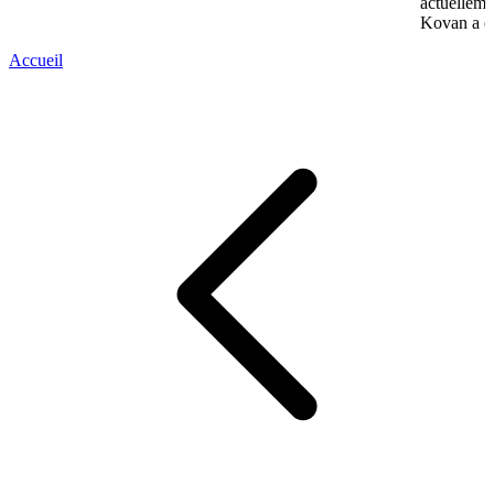
actuelleme
Kovan a co
Accueil