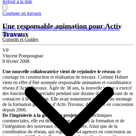
Retour à la liste
Courtage en travaux
Une responsable animation pour Activ
Brèves et actus
Actualités du secteur
Communiqués de presse
Travaux
Interviews
Conseils et Guides
VP
Vincent Pompougnac
8 février 2008
Une nouvelle collaboratrice vient de rejoindre le réseau
de
courtage en construction et réalisation de travaux. Corinne Habart
vient en effet d’être nommée responsable animation et coordinatrice
réseau d’
Activ Travaux
. Âgée de 38 ans, la nouvelle venue a exercé
des fonctions commerciales pendant une dizaine d’année avant de se
consacrer à la formation. Elle avait notamment participé au montage
de la formation générique d’
Activ Travaux
, développé en concession
depuis 2006.
De l’ingénierie à la gestion de projets
et aux techniques
commerciales, elle est désormais en charge de la formation et de
l’intégration des nouveaux concessionnaires. Ainsi que de la
coordination du réseau, qui regroupait 44 agences en concession au