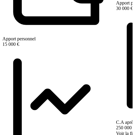
Apport pe
30 000 €
Apport personnel
15 000 €
C.A après
250 000 
Voir la fi