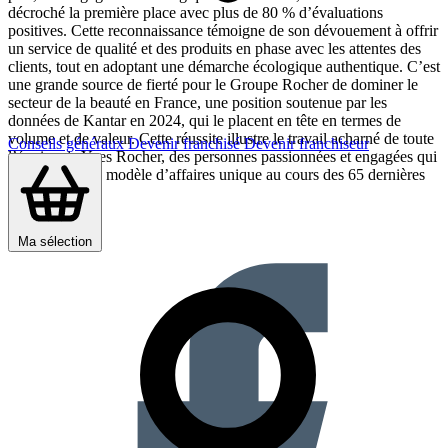
décroché la première place avec plus de 80 % d’évaluations
positives. Cette reconnaissance témoigne de son dévouement à offrir
un service de qualité et des produits en phase avec les attentes des
clients, tout en adoptant une démarche écologique authentique. C’est
une grande source de fierté pour le Groupe Rocher de dominer le
secteur de la beauté en France, une position soutenue par les
données de Kantar en 2024, qui le placent en tête en termes de
volume et de valeur. Cette réussite illustre le travail acharné de toute
Conseils généraux
Devenir franchisé
Devenir franchiseur
l’équipe de Yves Rocher, des personnes passionnées et engagées qui
ont façonné un modèle d’affaires unique au cours des 65 dernières
années !
Partager sur :
Ma sélection