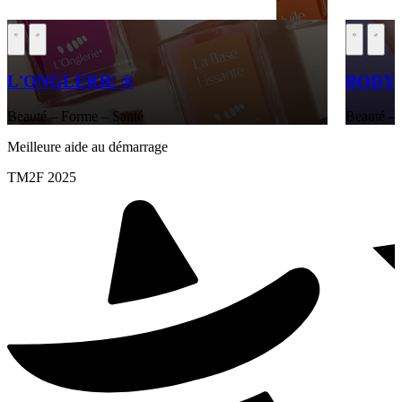
L'ONGLERIE ®
BODY 
Beauté – Forme – Santé
Beauté – 
Meilleure aide au démarrage
TM2F 2025