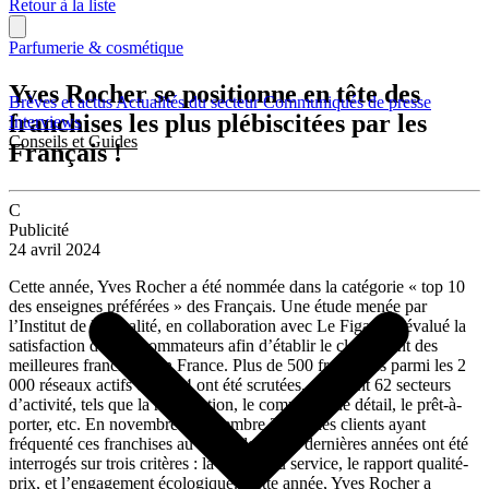
Retour à la liste
Parfumerie & cosmétique
Yves Rocher se positionne en tête des
Brèves et actus
Actualités du secteur
Communiqués de presse
franchises les plus plébiscitées par les
Interviews
Conseils et Guides
Français !
C
Publicité
24 avril 2024
Cette année, Yves Rocher a été nommée dans la catégorie « top 10
des enseignes préférées » des Français. Une étude menée par
l’Institut de la Qualité, en collaboration avec Le Figaro, a évalué la
satisfaction des consommateurs afin d’établir le classement des
meilleures franchises en France. Plus de 500 franchises parmi les 2
000 réseaux actifs en 2024 ont été scrutées, couvrant 62 secteurs
d’activité, tels que la restauration, le commerce de détail, le prêt-à-
porter, etc. En novembre et décembre 2023, des clients ayant
fréquenté ces franchises au cours des deux dernières années ont été
interrogés sur trois critères : la qualité du service, le rapport qualité-
prix, et l’engagement écologique. Cette année, Yves Rocher a