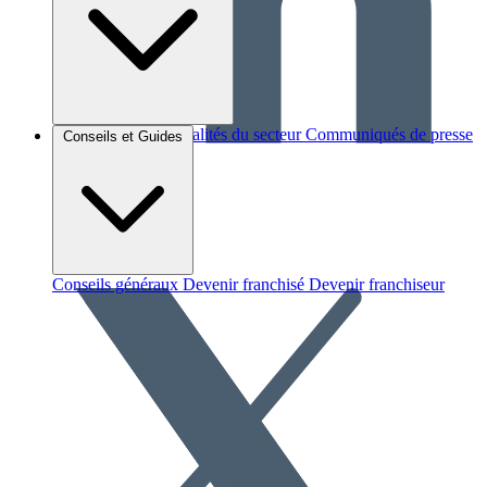
Brèves et actus
Actualités du secteur
Communiqués de presse
Conseils et Guides
Interviews
Conseils généraux
Devenir franchisé
Devenir franchiseur