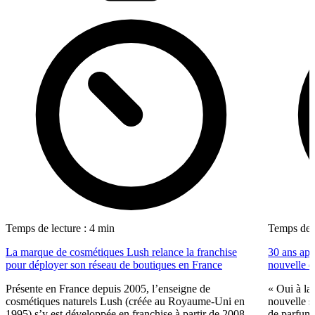
Temps de lecture : 4 min
Temps de l
La marque de cosmétiques Lush relance la franchise
30 ans apr
pour déployer son réseau de boutiques en France
nouvelle d
Présente en France depuis 2005, l’enseigne de
« Oui à la 
cosmétiques naturels Lush (créée au Royaume-Uni en
nouvelle s
1995) s’y est développée en franchise à partir de 2008.
de parfume