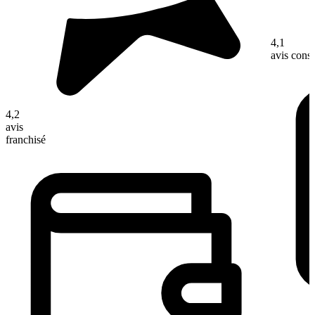
4,1
avis con
4,2
avis
franchisé