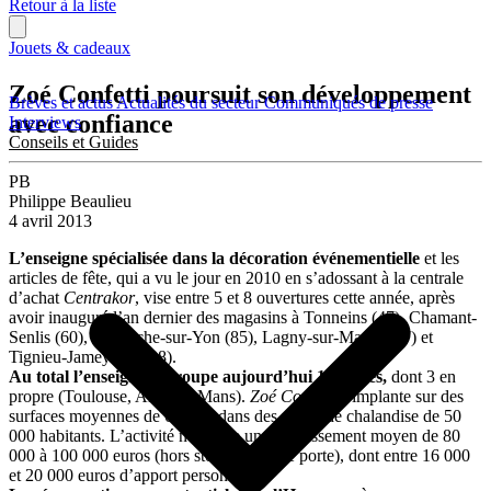
Retour à la liste
Jouets & cadeaux
Zoé Confetti poursuit son développement
Brèves et actus
Actualités du secteur
Communiqués de presse
avec confiance
Interviews
Conseils et Guides
PB
Philippe Beaulieu
4 avril 2013
L’enseigne spécialisée dans la décoration événementielle
et les
articles de fête, qui a vu le jour en 2010 en s’adossant à la centrale
d’achat
Centrakor
, vise entre 5 et 8 ouvertures cette année, après
avoir inauguré l’an dernier des magasins à Tonneins (47), Chamant-
Senlis (60), La Roche-sur-Yon (85), Lagny-sur-Marne (77) et
Tignieu-Jameyzieu (38).
Au total l’enseigne regroupe aujourd’hui 17 unités,
dont 3 en
propre (Toulouse, Albi, Le Mans).
Zoé Confetti
s’implante sur des
surfaces moyennes de 650 m² dans des zones de chalandise de 50
000 habitants. L’activité nécessite un investissement moyen de 80
000 à 100 000 euros (hors stock et pas de porte), dont entre 16 000
et 20 000 euros d’apport personnel.