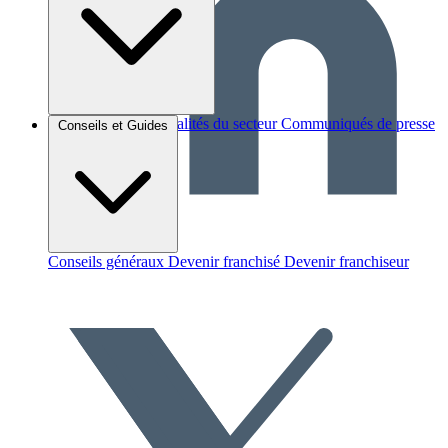
Brèves et actus
Actualités du secteur
Communiqués de presse
Conseils et Guides
Interviews
Conseils généraux
Devenir franchisé
Devenir franchiseur