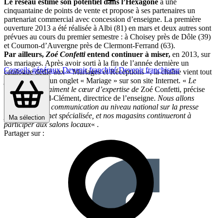
Le réseau estime son potentiel dans l’Hexagone
à une
cinquantaine de points de vente et propose à ses partenaires un
partenariat commercial avec concession d’enseigne. La première
ouverture 2013 a été réalisée à Albi (81) en mars et deux autres sont
prévues au cours du premier semestre : à Choisey près de Dôle (39)
et Cournon-d’Auvergne près de Clermont-Ferrand (63).
Par ailleurs,
Zoé Confetti
entend continuer à miser,
en 2013, sur
les mariages. Après avoir sorti à la fin de l’année dernière un
Conseils généraux
Devenir franchisé
Devenir franchiseur
catalogue dédié aux « Mariages et Réceptions », la chaîne vient tout
juste de lancer un onglet « Mariage » sur son site Internet. «
Le
mariage est vraiment le cœur d’expertise de
Zoé Confetti, précise
Nathalie Grand-Clément, directrice de l’enseigne.
Nous allons
renforcer notre communication au niveau national sur la presse
papier et Internet spécialisée, et nos magasins continueront à
Ma sélection
participer aux salons locaux
« .
Partager sur :