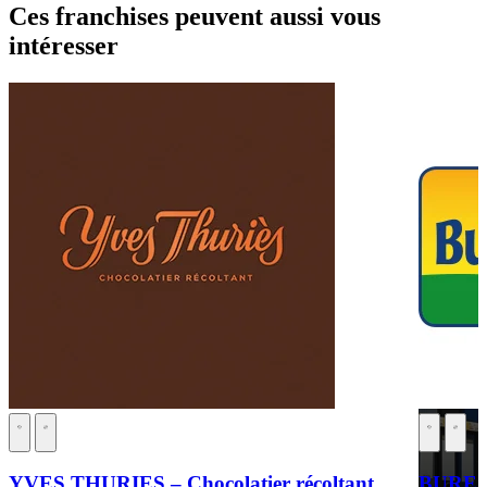
Ces franchises peuvent aussi vous
intéresser
YVES THURIES – Chocolatier récoltant
BURE