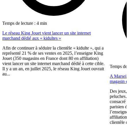
Temps de lecture : 4 min
Le réseau King Jouet vient lancer un site internet
marchand dédié aux « kidultes »
Afin de continuer à séduire la clientèle « kidulte », qui a
représenté 21 % de ses ventes en 2025, l’enseigne King
Jouet (350 magasins en France dont 80 en affiliation)
vient lancer un site internet marchand dédié à cette cible.
Temps de l
Il y a un an, en juillet 2025, le réseau King Jouet ouvrait
au...
A Marseill
magasin en
Des jeux, 
peluches… 
consacré u
parisien d
l’enseigne
affiliation
clientèle d