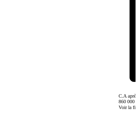
C.A après
860 000 
Voir la fi