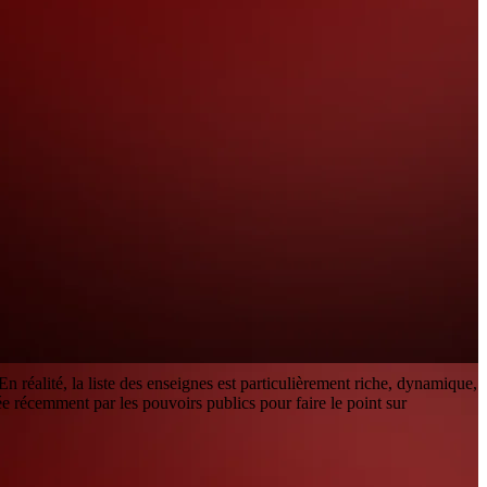
n réalité, la liste des enseignes est particulièrement riche, dynamique,
ée récemment par les pouvoirs publics pour faire le point sur