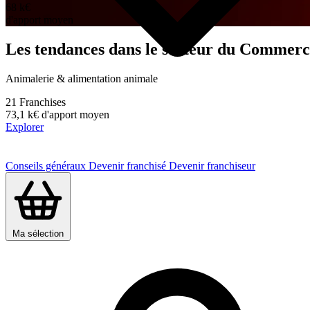
68 k
€
d'apport moyen
Les tendances dans le secteur du Commerc
Animalerie & alimentation animale
21
Franchises
73,1 k€
d'apport moyen
Explorer
Conseils généraux
Devenir franchisé
Devenir franchiseur
Ma sélection