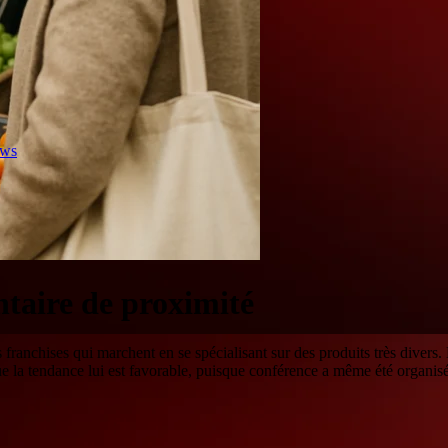
ews
taire de proximité
ranchises qui marchent en se spécialisant sur des produits très divers. E
que la tendance lui est favorable, puisque conférence a même été organis