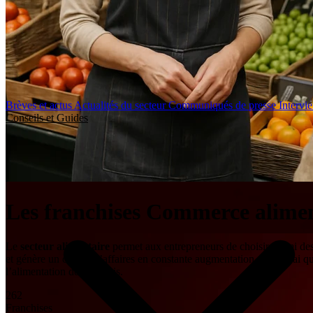
Brèves et actus
Actualités du secteur
Communiqués de presse
Intervi
Conseils et Guides
Les franchises Commerce alimen
Le
secteur alimentaire
permet aux entrepreneurs de choisir parmi des f
et génère un chiffre d’affaires en constante augmentation. Il est vrai 
l’alimentation des français.
262
Franchises