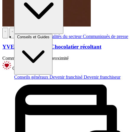
Brèves et actus
Actualités du secteur
Communiqués de presse
Conseils et Guides
Interviews
YVES THURIES – Chocolatier récoltant
Commerce alimentaire de proximité
Coup de coeur
Conseils généraux
Devenir franchisé
Devenir franchiseur