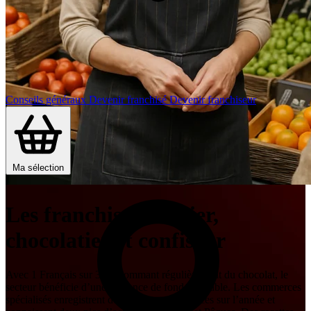
Conseils généraux
Devenir franchisé
Devenir franchiseur
Ma sélection
Les franchises Glacier,
chocolatier et confiseur
Avec 1 Français sur 3 consommant régulièrement du chocolat, le
secteur bénéficie d’une tendance de fond favorable. Les commerces
spécialisés enregistrent de bonnes performances sur l’année et