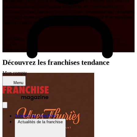
connaissent deux pics d’activité avec Noël et Pâques. Des recettes
traditionnelles aux innovations gustatives, les chocolatiers et
confiseurs savent attirer les petits et grands gourmands qui se laissent
facilement tenter par ces plaisirs sucrés, bien souvent d’un excellent
rapport qualité/prix.
41
Franchises
51,4 k
€
d'apport moyen
Découvrez les franchises tendance
Mon compte
Menu
Trouver ma franchise
Actualités de la franchise