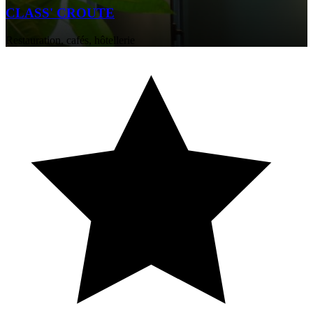
CLASS' CROUTE
Restauration, cafés, hôtellerie