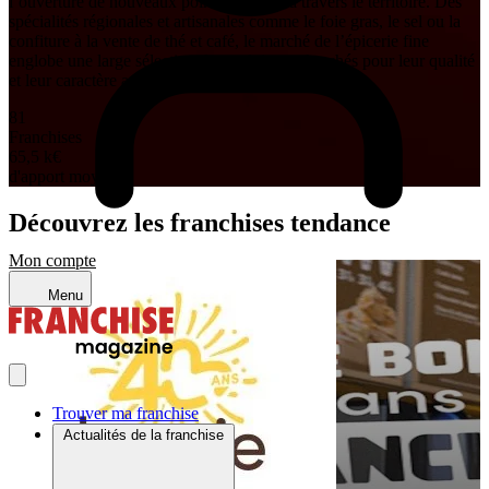
l’ouverture de nouveaux points de vente à travers le territoire. Des
spécialités régionales et artisanales comme le foie gras, le sel ou la
confiture à la vente de thé et café, le marché de l’épicerie fine
englobe une large sélection de produits, recherchés pour leur qualité
et leur caractère authentique.
81
Franchises
65,5 k
€
d'apport moyen
Découvrez les franchises tendance
Mon compte
Menu
Trouver ma franchise
Actualités de la franchise