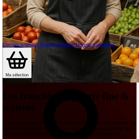
Conseils généraux
Devenir franchisé
Devenir franchiseur
Ma sélection
Les franchises Épicerie fine &
traiteur
L’engouement actuel pour la tendance bio, le retour au naturel et aux
saveurs du terroir profite largement aux commerces d’épicerie fine.
Le secteur est florissant et les chaînes spécialisées misent sur