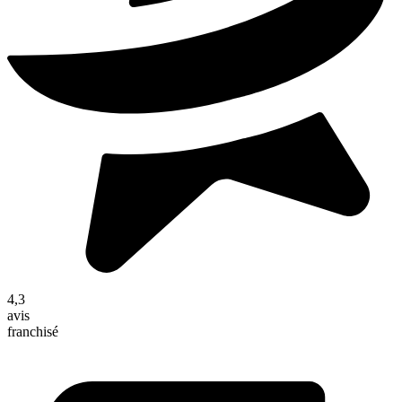
4,3
avis
franchisé