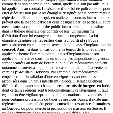
entrant dans son champ d’application, quelle que soit par ailleurs la
loi applicable au contrat. L’existence d’une loi de police a donc pour
effet d’écarter non pas la loi étrangère désignée par le contrat mais la
règle de conflit elle-même qui, en matière de contrats internationaux,
prévoit que la loi applicable est celle désignée par les parties. L’autre
mécanisme est celui de l’ordre public international, qui constitue
dans la théorie générale des conflits de lois, un mécanisme
d’éviction d’une loi étrangère en principe compétente. La loi
étrangère désignée par les parties dans leur
contrat
se trouve
nécessairement en concurrence avec la loi du pays d’implantation du
concept
. Ainsi, si dans un cas donné, la teneur de la loi étrangère
applicable heurte l’ordre public du pays d’implantation et son
application effective constitue un trouble, les dispositions litigieuses
seront écartées au nom de l’ordre public. Ces mécanismes peuvent
notamment trouver à s’appliquer en cas d’interdiction à la vente de
certains
produits
ou
services
. Par exemple, ces mécanismes
empêcheront l’installation d’une enseigne servant des boissons
alcoolisées dans un pays interdisant l’alcool. Il serait également
difficile d’implanter une chaine de
restaurants de burgers
en Inde,
dont certaines régions sont traditionnellement végétariennes. Il faut
également être vigilant quant aux réglementations pouvant exister
pour certaines professions ou types de
services
. Ainsi, il existe une
règlementation particulière pour le
conseil en ressources humaines
au Québec, ou pour exercer la profession de masseur en Suisse. Il
est donc important de se renseigner au préalable sur les