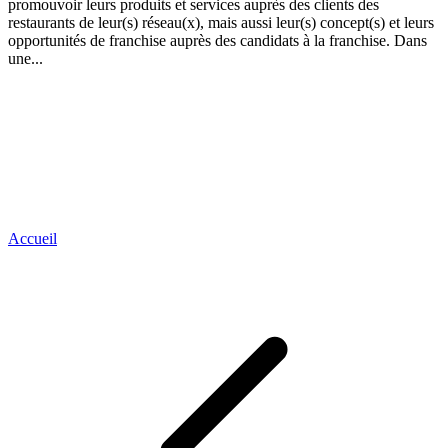
promouvoir leurs produits et services auprès des clients des
T
restaurants de leur(s) réseau(x), mais aussi leur(s) concept(s) et leurs
opportunités de franchise auprès des candidats à la franchise. Dans
Q
une...
d
é
P
d
g
l
e
d
Accueil