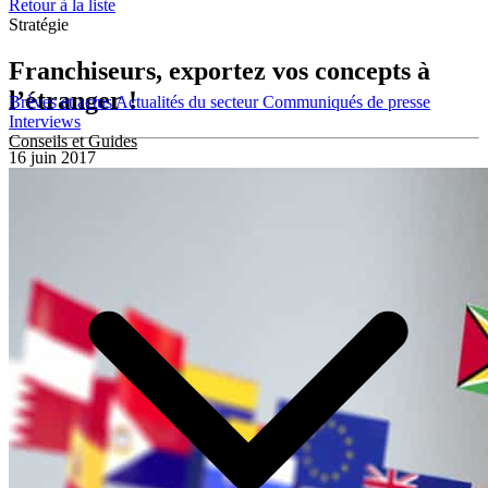
Retour à la liste
Stratégie
Franchiseurs, exportez vos concepts à
l’étranger !
Brèves et actus
Actualités du secteur
Communiqués de presse
Interviews
Conseils et Guides
16 juin 2017