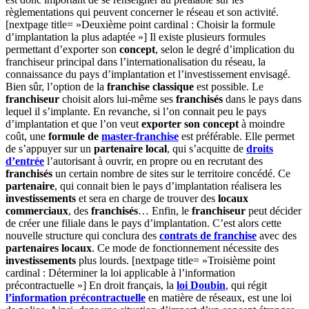
règlementations qui peuvent concerner le réseau et son activité.
[nextpage title= »Deuxième point cardinal : Choisir la formule
d’implantation la plus adaptée »] Il existe plusieurs formules
permettant d’exporter son
concept
, selon le degré d’implication du
franchiseur principal dans l’internationalisation du réseau, la
connaissance du pays d’implantation et l’investissement envisagé.
Bien sûr, l’option de la
franchise classique
est possible. Le
franchiseur
choisit alors lui-même ses
franchisés
dans le pays dans
lequel il s’implante. En revanche, si l’on connait peu le pays
d’implantation et que l’on veut
exporter son concept
à moindre
coût, une
formule de
master-franchise
est préférable. Elle permet
de s’appuyer sur un
partenaire local
, qui s’acquitte de
droits
d’entrée
l’autorisant à ouvrir, en propre ou en recrutant des
franchisés
un certain nombre de sites sur le territoire concédé. Ce
partenaire
, qui connait bien le pays d’implantation réalisera les
investissements
et sera en charge de trouver des
locaux
commerciaux
, des
franchisés
… Enfin, le
franchiseur
peut décider
de créer une filiale dans le pays d’implantation. C’est alors cette
nouvelle structure qui conclura des
contrats de franchise
avec des
partenaires locaux
. Ce mode de fonctionnement nécessite des
investissements
plus lourds. [nextpage title= »Troisième point
cardinal : Déterminer la loi applicable à l’information
précontractuelle »] En droit français, la
loi Doubin
, qui régit
l’information précontractuelle
en matière de réseaux, est une loi