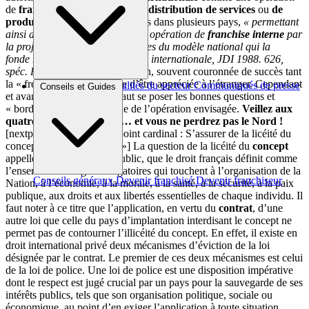
de
franchise
de production
, de
distribution de services
ou
de
produits
qui développe ses effets dans plusieurs pays,
« permettant
ainsi d’assurer l’extension d’une opération de
franchise
interne
par
la projection au-delà des frontières du modèle national qui la
fonde »
(
D. Ferrier, La franchise internationale, JDI 1988. 626,
spéc. P. 627, n°4
). Belle ambition, souvent couronnée de succès tant
la « french touch » continue d’être appréciée à l’étranger. Cependant
Brèves et actus
Actualités du secteur
Communiqués de presse
Conseils et Guides
et avant de vous lancer, il faut se poser les bonnes questions et
Interviews
« border » le cadre juridique de l’opération envisagée.
Veillez aux
quatre points cardinaux … et vous ne perdrez pas le Nord !
[nextpage title= »Premier point cardinal : S’assurer de la licéité du
concept dans le pays cible »] La question de la licéité du
concept
appelle la notion d’ordre public, que le droit français définit comme
l’ensemble des règles obligatoires qui touchent à l’organisation de la
Conseils généraux
Devenir franchisé
Devenir franchiseur
Nation, à l’économie, à la morale, à la santé, à la sécurité, à la paix
publique, aux droits et aux libertés essentielles de chaque individu. Il
faut noter à ce titre que l’application, en vertu du
contrat
, d’une
autre loi que celle du pays d’implantation interdisant le concept ne
permet pas de contourner l’illicéité du concept. En effet, il existe en
droit international privé deux mécanismes d’éviction de la loi
désignée par le contrat. Le premier de ces deux mécanismes est celui
de la loi de police. Une loi de police est une disposition impérative
dont le respect est jugé crucial par un pays pour la sauvegarde de ses
intérêts publics, tels que son organisation politique, sociale ou
économique, au point d’en exiger l’application à toute situation