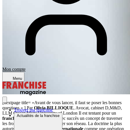
Mon compte
Menu
[nextpage title= »Avant de vous lancer, il faut se poser les bonnes
questions « ] Par
Olivia BILLIOQUE
, Avocat, cabinet D,M&D,
Trouver ma franchise
LLM Queen Mary University of London Il est tentant pour un
Actualités de la franchise
franchiseur
ayant développé avec succès un concept de traverser
les frontières pour internationaliser son réseau. La doctrine la plus
autorisée définit la
franchise
internationale
comme une opération