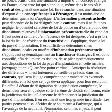
de police. Ainsi, dans une situation d’import d’un concept étranger
en France, c’est cette loi qui s’applique, même dans le cas où le
contrat
désignerait une autre loi. En revanche, dans une situation
d’export d’un
concept français à l’étranger
, il est moins aisé de
déterminer quelle loi s’applique.
L’information précontractuelle
peut dépendre de la loi désignée par le
contrat
, mais il ne faut pas
négliger le potentiel caractère de loi de police ou d’ordre public des
dispositions relatives à
l’information précontractuelle
du candidat.
Il faut noter à ce titre qu’en l’absence de loi désignée, c’est
a priori
la loi du lieu de résidence du
franchisé
qui s’applique, donc la loi
du pays d’implantation. Il est difficile de déterminer si les
dispositions locales en matière
d’information précontractuelle
s’appliquent systématiquement au
franchiseur étranger
. Il est donc
conseillé, afin de limiter les risques, de se plier systématiquement
aux dispositions de la loi du pays d’implantation en cette matière.
[nextpage title= »Quatrième point cardinal : Anticiper la résolution
des différends »] Il est fortement conseillé de prévoir, dans les
contrats
, quel sera le juge compétent pour trancher les éventuels
différends, et la loi que ce juge devra appliquer pour leur résolution.
En effet, à défaut de désignation de la juridiction compétente, le
demandeur sera en quelque sorte à même de choisir son forum, entre
la juridiction du lieu où demeure le défendeur et la juridiction du
pays d’implantation. Il en résulterait une trop grande incertitude. Les
parties peuvent aussi décider de se soumettre à l’arbitrage, qui a
l’avantage de la neutralité. Néanmoins, selon les enjeux, il peut