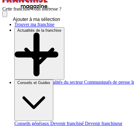
Cette franchise vous intéresse ?
Ajouter à ma sélection
Trouver ma franchise
Actualités de la franchise
Brèves et actus
Actualités du secteur
Communiqués de presse
I
Conseils et Guides
Conseils généraux
Devenir franchisé
Devenir franchiseur