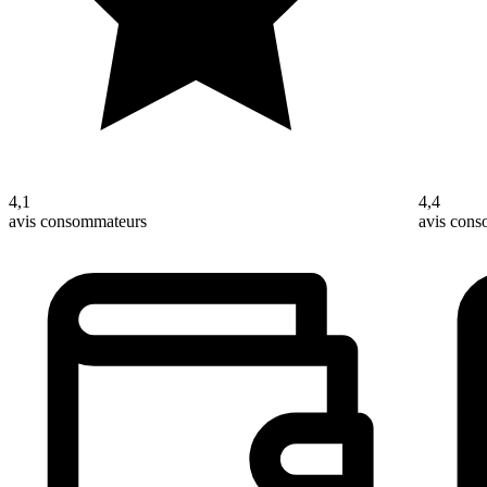
4,1
4,4
avis consommateurs
avis con