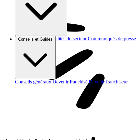
Brèves et actus
Actualités du secteur
Communiqués de presse
Conseils et Guides
Interviews
Conseils généraux
Devenir franchisé
Devenir franchiseur