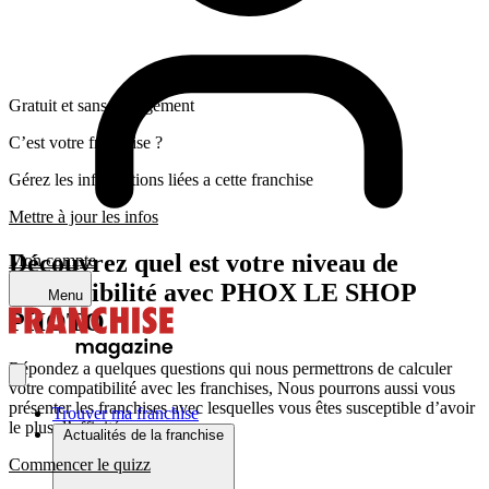
Gratuit et sans engagement
C’est votre franchise ?
Gérez les informations liées a cette franchise
Mettre à jour les infos
Découvrez quel est votre niveau de
Mon compte
compatibilité avec PHOX LE SHOP
Menu
PHOTO
Répondez a quelques questions qui nous permettrons de calculer
votre compatibilité avec les franchises, Nous pourrons aussi vous
présenter les franchises avec lesquelles vous êtes susceptible d’avoir
Trouver ma franchise
le plus d’affinité
Actualités de la franchise
Commencer le quizz