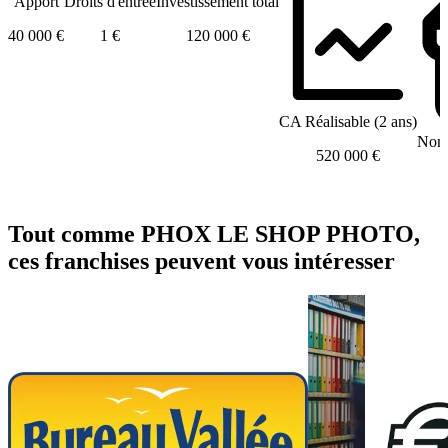
Apport
Droits d'entrée
Investissement total
40 000 €
1 €
120 000 €
CA Réalisable (2 ans)
Nomb
520 000 €
Tout comme PHOX LE SHOP PHOTO,
ces franchises peuvent vous intéresser