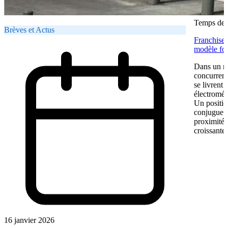
Temps de l
Brèves et Actus
Franchise 
modèle fon
Dans un ma
concurrent
se livrent
électromén
Un positio
conjugue pr
proximité.
croissante.
16 janvier 2026