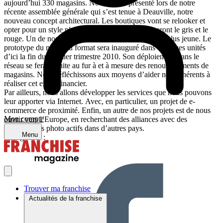
aujourd’hui 330 magasins. Nous avons présenté lors de notre
récente assemblée générale qui s’est tenue à Deauville, notre
nouveau concept architectural. Les boutiques vont se relooker et
opter pour un style plus contemporain, où domineront le gris et le
rouge. Un de nos objectifs est d’attirer une clientèle plus jeune. Le
prototype du nouveau format sera inauguré dans quelques unités
d’ici la fin du premier trimestre 2010. Son déploiement dans le
réseau se fera ensuite au fur à et à mesure des renouvellements de
magasins. Nous réfléchissons aux moyens d’aider nos adhérents à
réaliser cet effort financier.
Par ailleurs, nous allons développer les services que nous pouvons
leur apporter via Internet. Avec, en particulier, un projet de e-
commerce de proximité. Enfin, un autre de nos projets est de nous
Mon compte
ouvrir vers l’Europe, en recherchant des alliances avec des
groupements photo actifs dans d’autres pays.
Menu
Partager sur :
Trouver ma franchise
Actualités de la franchise