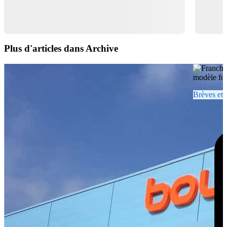
Plus d'articles dans Archive
Brèves et 