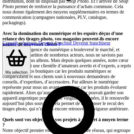
distribution, dont ne disposait pas
Shop Photo.
Et l’arrivée de
Shop
Photo
permet de renforcer la puissance d’achats commune. Cela
nous donne également des moyens supplémentaires en termes de
communication (campagnes nationales, PLV, catalogue,
packagings).
Avec la domination du numérique et les espoirs déçus d’une
relance des tirages photo, vos magasins peuvent-ils encore
Conseils généraux
Devenir franchisé
Devenir franchiseur
gagner de nouveaux clients ?
Lorsque l’émergence du numérique a bouleversé le marché, et
entraîné la disparition de nombreux acteurs, nous ne savions pas
vraiment où nous allions. Mais depuis quelques années, notre cœur
de cible, qui est une clientèle d’amateurs avertis et d’experts, a repris
le chemin de nos boutiques car les produits numériques se
Ma sélection
complexifient et nos clients sont à nouveaux demandeurs de
conseils, d’expertises, d’accessoires. Par ailleurs le numérique
représente pour nous un avantage majeur car les produits évoluent
rapidement. Alors qu’auparavant, un amateur pouvait garder son
appareil argentique pendant une vingtaine d’années, il le renouvelle
aujourd’hui plus souvent. Cela permet de compenser le recul des
tirages photo, qui n’ont pas encore retrouvé leur vigueur antérieure.
Quels sont vos objectifs et vos projets à court et à moyen terme
?
Notre objectif premier est de redynamiser notre réseau, qui regroupe