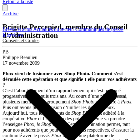
Retour à la liste
Archive
Brigitte Percepied, membre du Conseil
Brèves et actus
Actualités du secteur
Communiqués de presse
d'Administration
Interviews
Conseils et Guides
PB
Philippe Beaulieu
17 novembre 2009
Phox vient de fusionner avec Shop Photo. Comment s’est
déroulée cette opération et que signifie-t-elle pour vos adhérents
?
C’est l’aboutissement d’un rapprochement qui s’est renforcé
progressivement depuis trois ans. Au cours d’une phase d’essai,
plusieurs membres du groupement
Shop Photo
ont adhéré à
Phox
.
Puis ont avons pris la décision d‘unifier les deux réseaux.
Aujourd’hui, tous les adhérents de
Shop Photo
ont adhéré à la
coopérative
Phox
et l’ensemble des points de vente va prendre
l’enseigne
Phox, le Shop Photo
. Cette dénomination permet, tant
pour nos adhérents que pour nos clientèles respectives, d’assurer la
continuité avec le passé.
Phox
apporte une plateforme de