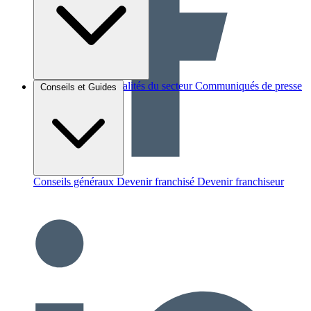
Brèves et actus
Actualités du secteur
Communiqués de presse
Conseils et Guides
Interviews
Conseils généraux
Devenir franchisé
Devenir franchiseur