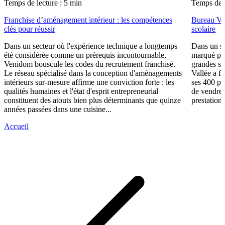
Temps de lecture : 5 min
Temps de l
Franchise d’aménagement intérieur : les compétences
Bureau Val
clés pour réussir
scolaire
Dans un secteur où l'expérience technique a longtemps
Dans un se
été considérée comme un prérequis incontournable,
marqué par
Venidom bouscule les codes du recrutement franchisé.
grandes su
Le réseau spécialisé dans la conception d'aménagements
Vallée a fa
intérieurs sur-mesure affirme une conviction forte : les
ses 400 po
qualités humaines et l'état d'esprit entrepreneurial
de vendre 
constituent des atouts bien plus déterminants que quinze
prestations
années passées dans une cuisine...
Accueil