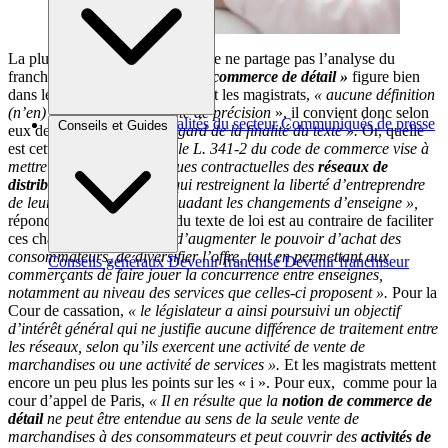
La plus haute juridiction française ne partage pas l’analyse du
franchiseur. Si cette
« notion de commerce de détail »
figure bien
dans le texte de loi, reconnaissent les magistrats,
« aucune définition
(n’en) est donnée »
.
« Faute de précision
», il convient donc selon
Brèves et actus
Actualités du secteur
Communiqués de presse
Conseils et Guides
eux de
« l’interpréter au regard de la finalité du texte ».
Or, quelle
Interviews
est cette finalité ?
« L’article L. 341-2 du code de commerce vise à
mettre un terme aux pratiques contractuelles des
réseaux de
distribution commerciale
qui restreignent la liberté d’entreprendre
de leurs affiliés (…) en dissuadant les changements d’enseigne »,
répond la Cour. L’objectif du texte de loi est au contraire de faciliter
ces changements
« en vue d’augmenter le pouvoir d’achat des
consommateurs, de diversifier l’offre, tout en permettant aux
Conseils généraux
Devenir franchisé
Devenir franchiseur
commerçants de faire jouer la concurrence entre enseignes,
notamment au niveau des services que celles-ci proposent ».
Pour la
Cour de cassation,
« le législateur a ainsi poursuivi un objectif
d’intérêt général qui ne justifie aucune différence de traitement entre
les réseaux, selon qu’ils exercent une activité de vente de
marchandises ou une activité de services ».
Et les magistrats mettent
encore un peu plus les points sur les « i ». Pour eux, comme pour la
cour d’appel de Paris,
« Il en résulte que la
notion de commerce de
détail
ne peut être entendue au sens de la seule vente de
marchandises à des consommateurs et peut couvrir des
activités de