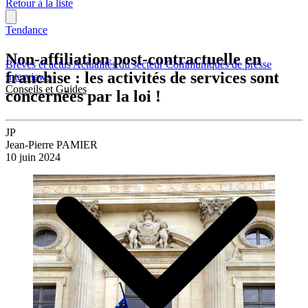
Retour à la liste
Tendance
Non-affiliation post-contractuelle en
Brèves et actus
Actualités du secteur
Communiqués de presse
franchise : les activités de services sont
Interviews
Conseils et Guides
concernées par la loi !
JP
Jean-Pierre PAMIER
10 juin 2024