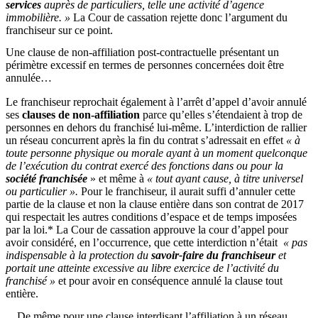
services
auprès de particuliers, telle une activité d’agence
immobilière. »
La Cour de cassation rejette donc l’argument du
franchiseur sur ce point.
Une clause de non-affiliation post-contractuelle présentant un
périmètre excessif en termes de personnes concernées doit être
annulée…
Le franchiseur reprochait également à l’arrêt d’appel d’avoir annulé
ses
clauses de non-affiliation
parce qu’elles s’étendaient à trop de
personnes en dehors du franchisé lui-même. L’interdiction de rallier
un réseau concurrent après la fin du contrat s’adressait en effet
« à
toute personne physique ou morale ayant à un moment quelconque
de l’exécution du contrat exercé des fonctions dans ou pour la
société franchisée
» et même à
« tout ayant cause, à titre universel
ou particulier ».
Pour le franchiseur, il aurait suffi d’annuler cette
partie de la clause et non la clause entière dans son contrat de 2017
qui respectait les autres conditions d’espace et de temps imposées
par la loi.* La Cour de cassation approuve la cour d’appel pour
avoir considéré, en l’occurrence, que cette interdiction n’était
« pas
indispensable à la protection du
savoir-faire du franchiseur
et
portait une atteinte excessive au libre exercice de l’activité du
franchisé »
et pour avoir en conséquence annulé la clause tout
entière.
…De même pour une clause interdisant l’affiliation à un réseau