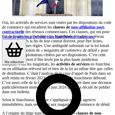
Oui, les activités de services sont visées par les dispositions du code
de commerce qui encadrent les
clauses de
non-affiliation post-
contractuelle
des réseaux commerciaux. Ces clauses, qui ont pour
but de limiter les possibilités des
franchisés
de rallier un réseau
Conseils généraux
Devenir franchisé
Devenir franchiseur
concurrent après la fin de leur contrat doivent, pour être licites,
respecter certaines règles. Une ambiguïté subsistait car la loi faisait
référence à la notion de
« magasins de commerce de détail »
pour
désigner les exploitations ciblées par ses dispositions. C’est cette
ambiguïté qui vient d’être levée par la plus haute juridiction
Ma sélection
française. Pour les magistrats, les
activités de services
en franchise
ou en affiliation relèvent bel et bien de la loi au même titre que celles
de distribution. C’était l’analyse de la cour d’appel de Paris dans un
arrêt rendu en février 2023 et contesté par le franchiseur débouté.
C’est aussi celle de la Cour de cassation, précisée dans une décision
particulièrement motivée du 5 juin 2024 qu’elle a décidé de publier
dans son bulletin.
Selon le franchiseur, la loi ne s’appliquait pas aux agences
immobilières, mais seulement aux magasins de commerce de détail
A l’origine du litige tranché par la justice : les
clauses de non-