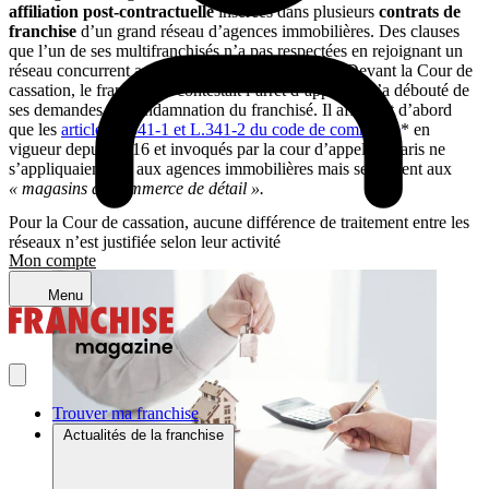
affiliation post-contractuelle
insérées dans plusieurs
contrats de
franchise
d’un grand réseau d’agences immobilières. Des clauses
que l’un de ses multifranchisés n’a pas respectées en rejoignant un
réseau concurrent après avoir résilié ses contrats. Devant la Cour de
cassation, le franchiseur contestait l’arrêt d’appel qui l’a débouté de
ses demandes de condamnation du franchisé. Il affirmait d’abord
que les
articles L.341-1 et L.341-2 du code de commerce
* en
vigueur depuis 2016 et invoqués par la cour d’appel de Paris ne
s’appliquaient pas aux agences immobilières mais seulement aux
« magasins de commerce de détail ».
Pour la Cour de cassation, aucune différence de traitement entre les
réseaux n’est justifiée selon leur activité
Mon compte
Menu
Trouver ma franchise
Actualités de la franchise