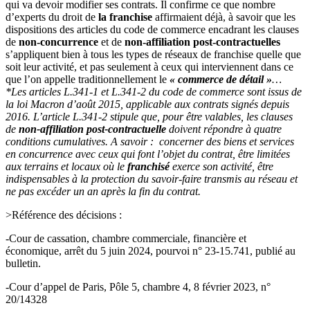
qui va devoir modifier ses contrats. Il confirme ce que nombre
d’experts du droit de
la franchise
affirmaient déjà, à savoir que les
dispositions des articles du code de commerce encadrant les clauses
de
non-concurrence
et de
non-affiliation post-contractuelles
s’appliquent bien à tous les types de réseaux de franchise quelle que
soit leur activité, et pas seulement à ceux qui interviennent dans ce
que l’on appelle traditionnellement le
« commerce de détail »
…
*Les articles L.341-1 et L.341-2 du code de commerce sont issus de
la loi Macron d’août 2015, applicable aux contrats signés depuis
2016.
L’article L.341-2 stipule que, pour être valables, les clauses
de
non-affiliation post-contractuelle
doivent répondre à quatre
conditions cumulatives. A savoir : concerner des biens et services
en concurrence avec ceux qui font l’objet du contrat, être limitées
aux terrains et locaux où le
franchisé
exerce son activité, être
indispensables à la protection du savoir-faire transmis au réseau et
ne pas excéder un an après la fin du contrat.
>Référence des décisions :
-Cour de cassation, chambre commerciale, financière et
économique, arrêt du 5 juin 2024, pourvoi n° 23-15.741, publié au
bulletin.
-Cour d’appel de Paris, Pôle 5, chambre 4, 8 février 2023, n°
20/14328