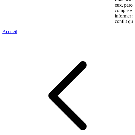
eux, parce
compte » av
informer s
conflit qui
Accueil