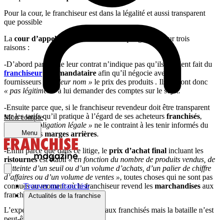
Pour la cour, le franchiseur est dans la légalité et aussi transparent
que possible
La
cour d’appel de Paris
contredit les plaignants pour trois
raisons :
-D’abord parce que leur contrat n’indique pas qu’ils auraient fait du
franchiseur
leur
mandataire
afin qu’il négocie avec les
fournisseurs
« en leur nom »
le prix des produits
.
Ils ne sont donc
« pas légitimes »
à lui demander des comptes sur le sujet.
-Ensuite parce que, si le franchiseur revendeur doit être transparent
sur les tarifs qu’il pratique à l’égard de ses acheteurs
franchisés
,
Mon compte
«
aucune obligation légale »
ne le contraint à les tenir informés du
Menu
calcul de ses
marges arrières
.
-Enfin parce que dans ce litige, le
prix d’achat final
incluant les
ristournes
est établi
« en fonction du nombre de produits vendus, de
l’atteinte d’un seuil ou d’un volume d’achats, d’un palier de chiffre
d’affaires ou d’un volume de ventes »
, toutes choses qui ne sont pas
connues au moment où le franchiseur revend les
marchandises
aux
Trouver ma franchise
franchisés.
Actualités de la franchise
L’expertise judiciaire est refusée aux franchisés mais la bataille n’est
peut-être pas terminée