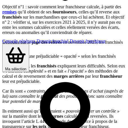
Objectif n°1 : savoir comment leur franchiseur calcule, à partir des
remises
qu’il obtient de ses
fournisseurs
, celles qu’il reverse aux
franchisés
sur les marchandises que ceux-ci lui achètent. Et objectif
n° 2 : vérifier si, sur les exercices 2021 à 2025, il n’y aurait pas eu
entre les sommes calculées et celles réellement versées des écarts,
erreurs ou anomalies qu’il conviendrait de réparer.
Conseils généraux
Devenir franchisé
Devenir franchiseur
Déboutés par le
juge des référés
en novembre 2025, les franchisés
font appel.
Un système d’une préjudiciable « opacité » selon les franchisés
Devant la cour, les
franchisés
expliquent leurs difficultés. Selon eux
Ma sélection
« l’extrême complexité »
et en fait
« l’opacité »
des méthodes de
calcul et de reversement des
marges arrières
par leur
franchiseur
leur est préjudiciable.
Car ils sont
« contraints à prendre des décisions d’achat (auprès de
lui) sans connaître le
prix final
des produits et donc sans connaître
leur potentiel de marge »
.
Ils estiment aussi qu’ils devraient
« pouvoir exercer un contrôle »
sur la manière dont les
ristournes
calculées sont reversées. Ils
invoquent l’article L 441-1 du code de commerce à propos de la
transparence sur
les prix
due selon eux par leur franchiseur.