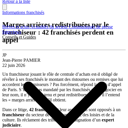
Retour à la liste
Informations franchisés
Marges arrières redistribuées par le
Brèves et actus
Actualités du secteur
Communiqués de presse
franchiseur : 42 franchisés perdent en
Interviews
Conseils et Guides
appel
JP
Jean-Pierre PAMIER
22 juin 2026
Un franchiseur jouant le rôle de centrale d’achats est-il obligé de
révéler à ses franchisés le montant des ristournes ou remises que lui
accordent les fournisseurs ? Pas forcément, répond la cour d’appel
de Paris. S’il n’est pas mandaté par les franchisés pour négocier en
leur nom, il n’y est pas tenu et peut redistribuer comme il l’entend
les « marges arrières » qu’il obtient.
Dans ce litige,
42 franchisés
et leur association sont opposés à un
franchiseur
du secteur de l’électroménager, des loisirs et de la
culture. Ils réclament des tribunaux la désignation d’un
expert
judiciaire
.