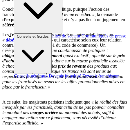
Conclusion de la cour : dans ce litige, puisque l’action des
franchisés
« serait manifestement tenue en échec »,
la demande
d’expertise judiciaire
est rejetée et n’y a pas lieu à un jugement en
référé.
Les
franchisés
ont toutefois soulevé un autre grief, tenant au
Brèves et actus
Actualités du secteur
Communiqués de presse
Conseils et Guides
«
déséquilibre significatif
»
qui caractérise selon eux leur relation
Interviews
contractuelle (article L 442-1 du code de commerce). Un
déséquilibre
« généré par une combinaison de pratiques :
obligation d’approvisionnement
quasi exclusif ; opacité sur
le prix
d’achat
final des produits et donc sur la marge potentielle associée
à chaque produit ;fixation des
prix de revente
des produits aux
consommateurs finaux, puisque les franchisés sont tenus de
Conseils généraux
Devenir franchisé
Devenir franchiseur
respecter les prix affichés en ligne par le
franchiseur
et obligation
pour les franchisés de respecter les offres promotionnelles mises en
place par le franchiseur. »
A ce sujet, les magistrats parisiens indiquent que
« la réalité des faits
invoqués par les franchisés, dont celui de ne pas pouvoir connaître
le montant des
marges arrière
au moment des achats, suffit à
engager une action sur ce fondement, sans nécessité d’obtenir
l’expertise sollicitée. »