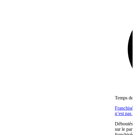
Temps de l
Franchisés
n’est pas 
Déboutés e
sur le part
franchisés