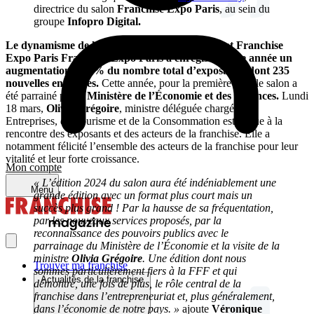
directrice du salon
Franchise Expo Paris
, au sein du
groupe
Infopro Digital.
Le dynamisme de la franchise confirmé pendant Franchise
Expo Paris
Franchise Expo Paris a enregistré cette année un
augmentation de 6% du nombre total d’exposants, dont 235
nouvelles enseignes.
Cette année, pour la première fois, le salon a
été parrainé par le
Ministère de l’Économie et des Finances.
Lundi
18 mars,
Olivia Grégoire
, ministre déléguée chargée des
Entreprises, du Tourisme et de la Consommation est venue à la
rencontre des exposants et des acteurs de la franchise. Elle a
notamment félicité l’ensemble des acteurs de la franchise pour leur
vitalité et leur forte croissance.
Mon compte
« L’édition 2024 du salon aura été indéniablement une
Menu
grande édition avec un format plus court mais un
succès plus grand ! Par la hausse de sa fréquentation,
par les nouveaux services proposés, par la
reconnaissance des pouvoirs publics avec le
parrainage du Ministère de l’Économie et la visite de la
ministre
Olivia Grégoire
. Une édition dont nous
Trouver ma franchise
sommes particulièrement fiers à la FFF et qui
Actualités de la franchise
démontre, une fois de plus, le rôle central de la
franchise dans l’entrepreneuriat et, plus généralement,
dans l’économie de notre pays. »
ajoute
Véronique