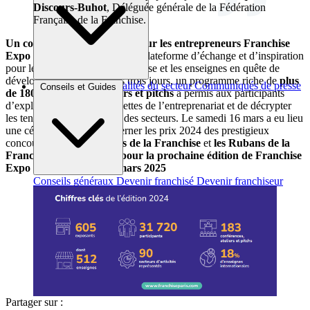
Discours-Buhot
, Déléguée générale de la Fédération
Française de la Franchise.
Un concentré d’inspiration pour les entrepreneurs
Franchise
Expo Paris
a été une véritable plateforme d’échange et d’inspiration
pour les entrepreneurs en franchise et les enseignes en quête de
développement. Durant ces trois jours, un programme riche de
plus
Brèves et actus
Actualités du secteur
Communiqués de presse
Conseils et Guides
de 180 conférences, ateliers et pitchs
a permis aux participants
Interviews
d’explorer les multiples facettes de l’entreprenariat et de décrypter
les tendances et évolutions des secteurs. Le samedi 16 mars a eu lieu
une cérémonie afin de décerner les prix 2024 des prestigieux
concours :
Les Révélations de la Franchise
et
les Rubans de la
Franchise.
Rendez-vous pour la prochaine édition de Franchise
Expo Paris du 15 au 1
7 mars
2025
Conseils généraux
Devenir franchisé
Devenir franchiseur
Partager sur :