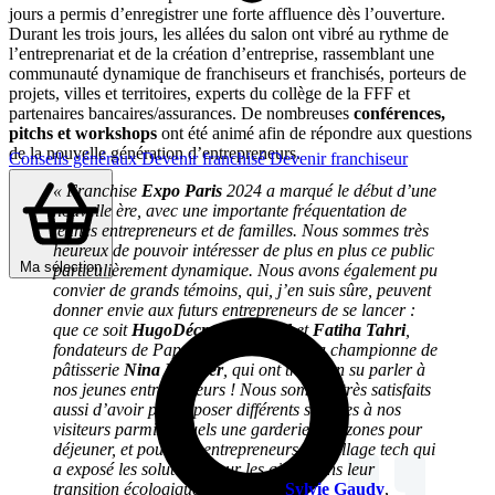
jours a permis d’enregistrer une forte affluence dès l’ouverture.
Durant les trois jours, les allées du salon ont vibré au rythme de
l’entreprenariat et de la création d’entreprise, rassemblant une
communauté dynamique de franchiseurs et franchisés, porteurs de
projets, villes et territoires, experts du collège de la FFF et
partenaires bancaires/assurances. De nombreuses
conférences,
pitchs et workshops
ont été animé afin de répondre aux questions
de la nouvelle génération d’entrepreneurs.
Conseils généraux
Devenir franchisé
Devenir franchiseur
« Franchise
Expo Paris
2024 a marqué le début d’une
nouvelle ère, avec une importante fréquentation de
jeunes entrepreneurs et de familles. Nous sommes très
heureux de pouvoir intéresser de plus en plus ce public
Ma sélection
particulièrement dynamique. Nous avons également pu
convier de grands témoins, qui, j’en suis sûre, peuvent
donner envie aux futurs entrepreneurs de se lancer :
que ce soit
HugoDécrypte,
Raibed
et
Fatiha Tahri
,
fondateurs de Pap & Pille ou encore la championne de
pâtisserie
Nina Métayer
, qui ont très bien su parler à
nos jeunes entrepreneurs ! Nous sommes très satisfaits
aussi d’avoir pu proposer différents services à nos
visiteurs parmi lesquels une garderie, des zones pour
déjeuner, et pour nos entrepreneurs, un village tech qui
a exposé les solutions pour les aider dans leur
transition écologique. »
souligne
Sylvie Gaudy
,