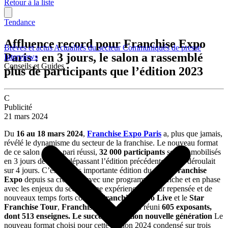
Retour à la liste
Tendance
Affluence record pour Franchise Expo
Brèves et actus
Actualités du secteur
Communiqués de presse
Paris : en 3 jours, le salon a rassemblé
Interviews
Conseils et Guides
plus de participants que l’édition 2023
C
Publicité
21 mars 2024
Du
16 au 18 mars 2024
,
Franchise Expo Paris
a, plus que jamais,
révélé le dynamisme du secteur de la franchise. Le nouveau format
de ce salon est un pari réussi,
32 000 participants
se sont mobilisés
en 3 jours de salon, dépassant l’édition précédente qui se déroulait
sur 4 jours. C’est la plus importante édition du salon
Franchise
Expo
depuis sa création, avec une programmation riche et en phase
avec les enjeux du secteur, une expérience visiteur repensée et de
nouveaux temps forts comme
Franchise Expo Live
et le
Star
Franchise Tour
,
Franchise Expo Paris
a réuni
605 exposants,
dont 513 enseignes.
Le succès d’un salon nouvelle génération
Le
nouveau format choisi pour cette édition 2024 condensé sur trois