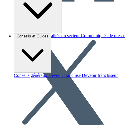
Brèves et actus
Actualités du secteur
Communiqués de presse
Conseils et Guides
Interviews
Conseils généraux
Devenir franchisé
Devenir franchiseur