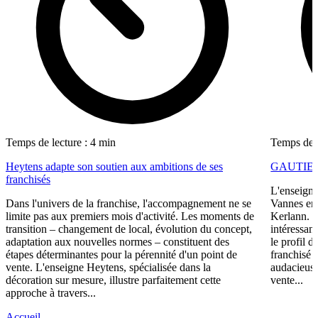
Temps de lecture : 4 min
Temps de l
Heytens adapte son soutien aux ambitions de ses
GAUTIER i
franchisés
L'enseigne
Dans l'univers de la franchise, l'accompagnement ne se
Vannes en 
limite pas aux premiers mois d'activité. Les moments de
Kerlann. C
transition – changement de local, évolution du concept,
intéressant
adaptation aux nouvelles normes – constituent des
le profil 
étapes déterminantes pour la pérennité d'un point de
franchisé 
vente. L'enseigne Heytens, spécialisée dans la
audacieuse
décoration sur mesure, illustre parfaitement cette
vente...
approche à travers...
Accueil