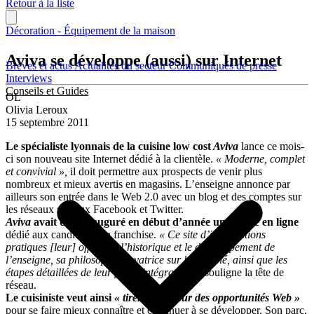
Retour à la liste
Décoration - Équipement de la maison
Aviva se développe (aussi) sur Internet
Brèves et actus
Actualités du secteur
Communiqués de presse
Interviews
Conseils et Guides
OL
Olivia Leroux
15 septembre 2011
Le spécialiste lyonnais de la cuisine low cost
Aviva
lance ce mois-
ci son nouveau site Internet dédié à la clientèle.
« Moderne, complet
et convivial »,
il doit permettre aux prospects de venir plus
nombreux et mieux avertis en magasins. L’enseigne annonce par
ailleurs son entrée dans le Web 2.0 avec un blog et des comptes sur
les réseaux sociaux Facebook et Twitter.
Aviva
avait déjà inauguré en début d’année un espace en ligne
dédié aux candidats à la franchise.
« Ce site d’informations
pratiques [leur] offre tout l’historique et le développement de
l’enseigne, sa philosophie novatrice sur le marché, ainsi que les
étapes détaillées de leur future intégration »
, souligne la tête de
réseau.
Le cuisiniste veut ainsi
« tirer le meilleur des opportunités Web »
pour se faire mieux connaître et continuer à se développer. Son parc,