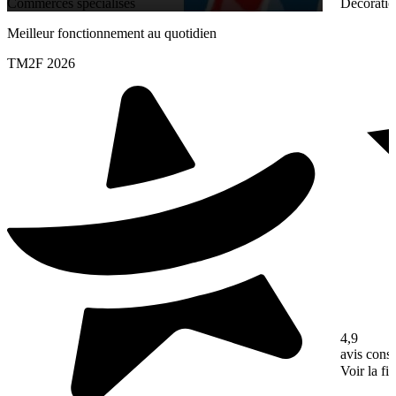
Commerces spécialisés
Décoratio
Meilleur fonctionnement au quotidien
TM2F 2026
4,9
avis con
Voir la fi